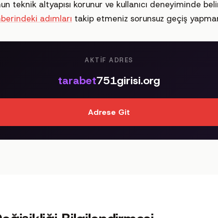
n teknik altyapısı korunur ve kullanıcı deneyiminde belir
hberindeki adımları
takip etmeniz sorunsuz geçiş yapmanı
AKTIF ADRES
tarabet
751girisi.org
Adrese Git