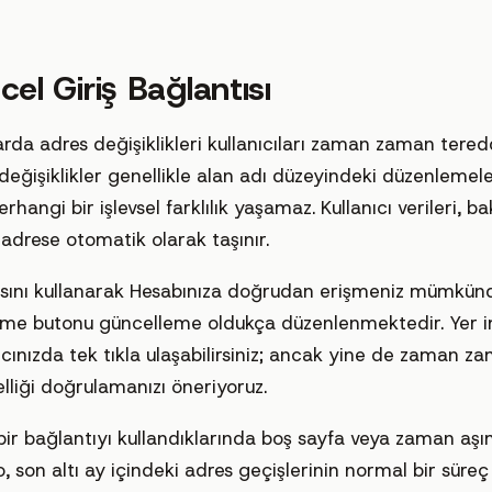
el Giriş Bağlantısı
rda adres değişiklikleri kullanıcıları zaman zaman teredd
değişiklikler genellikle alan adı düzeyindeki düzenlemel
hangi bir işlevsel farklılık yaşamaz. Kullanıcı verileri, bak
adrese otomatik olarak taşınır.
ısını kullanarak Hesabınıza doğrudan erişmeniz mümkünd
rme butonu güncelleme oldukça düzenlenmektedir. Yer i
cınızda tek tıkla ulaşabilirsiniz; ancak yine de zaman z
lliği doğrulamanızı öneriyoruz.
i bir bağlantıyı kullandıklarında boş sayfa veya zaman aşı
blo, son altı ay içindeki adres geçişlerinin normal bir süre