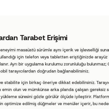
ardan Tarabet Erişimi
eneyimi masaüstü sürümle aynı içerik ve işlevselliği suna
llandığı için telefon veya tabletten eriştiğinizde arayü
anır. Ayrı bir uygulama kurulumu zorunluluğu bulunmaz; 
obil tarayıcılardan doğrudan bağlanabilirsiniz.
e stabilite için birkaç öneriye dikkat edebilirsiniz. Taray
emin olun ve mümkünse arka planda çalışan gereksiz se
yükleme süresini gözle görülür ölçüde iyileştirir. Platfo
n optimize edilmiş düğmeler ve menüler içerir, bu nede