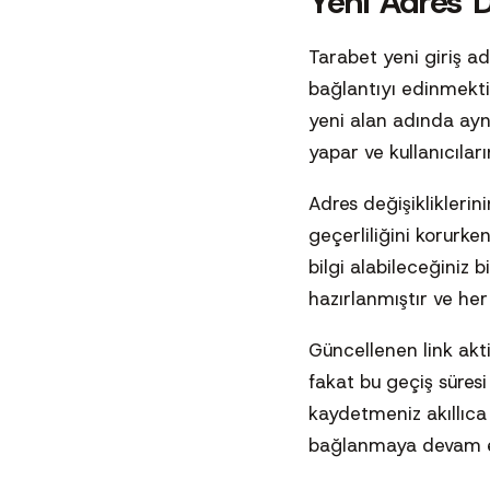
Yeni Adres De
Tarabet yeni giriş a
bağlantıyı edinmektir
yeni alan adında ayn
yapar ve kullanıcıla
Adres değişiklikleri
geçerliliğini korurke
bilgi alabileceğiniz
hazırlanmıştır ve he
Güncellenen link akt
fakat bu geçiş süresi
kaydetmeniz akıllıca
bağlanmaya devam ed