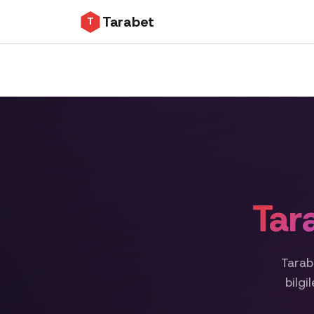
Tarabet
T
Tar
Tarab
bilgi