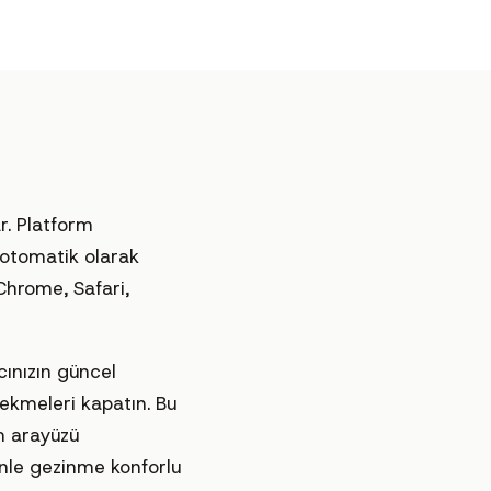
r. Platform
z otomatik olarak
Chrome, Safari,
ıcınızın güncel
kmeleri kapatın. Bu
rm arayüzü
nle gezinme konforlu