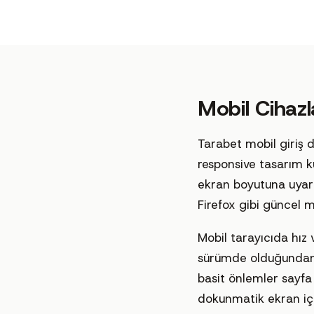
Mobil Cihazl
Tarabet mobil giriş d
responsive tasarım ku
ekran boyutuna uyarl
Firefox gibi güncel m
Mobil tarayıcıda hız v
sürümde olduğundan 
basit önlemler sayfa 
dokunmatik ekran içi