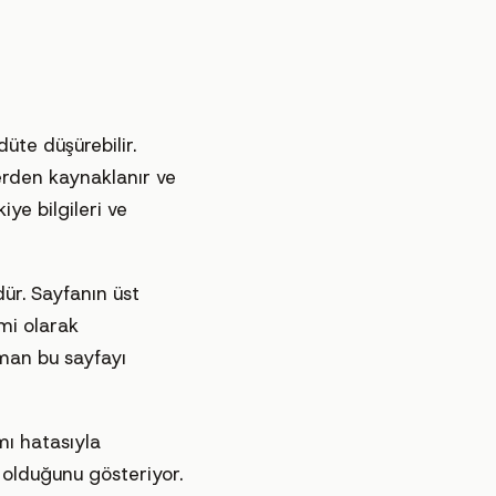
üte düşürebilir.
erden kaynaklanır ve
iye bilgileri ve
ür. Sayfanın üst
mi olarak
aman bu sayfayı
mı hatasıyla
ç olduğunu gösteriyor.