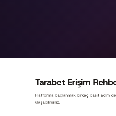
Tarabet Erişim Rehbe
Platforma bağlanmak birkaç basit adım gerek
ulaşabilirsiniz.