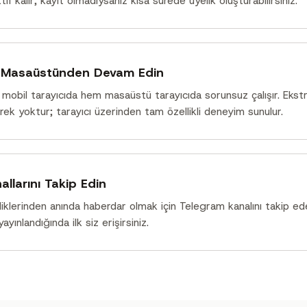
if kalır; kayıt olmadıysanız kısa sürede üyelik oluşturabilirsiniz.
a Masaüstünden Devam Edin
mobil tarayıcıda hem masaüstü tarayıcıda sorunsuz çalışır. Ekst
ek yoktur; tarayıcı üzerinden tam özellikli deneyim sunulur.
nallarını Takip Edin
iklerinden anında haberdar olmak için Telegram kanalını takip ede
ayınlandığında ilk siz erişirsiniz.