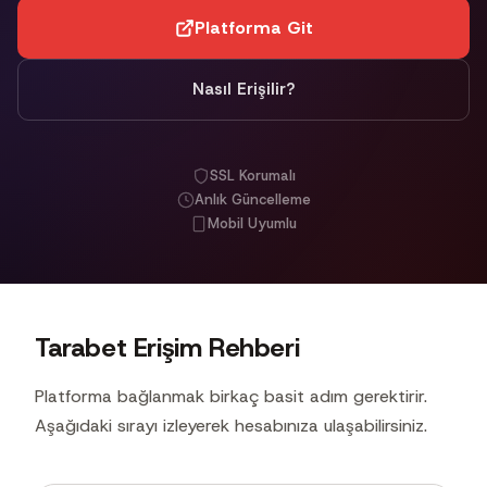
Platforma Git
Nasıl Erişilir?
SSL Korumalı
Anlık Güncelleme
Mobil Uyumlu
Tarabet Erişim Rehberi
Platforma bağlanmak birkaç basit adım gerektirir.
Aşağıdaki sırayı izleyerek hesabınıza ulaşabilirsiniz.