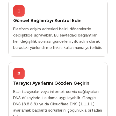
1
Güncel Bağlantıyı Kontrol Edin
Platform erişim adresleri belirli dönemlerde
değişikliğe uğrayabilir. Bu sayfadaki bağlantılar
her değişiklik sonrası güncellenir; ilk adım olarak
buradaki yönlendirme linkini kullanmanız yeterlidir.
2
Tarayıcı Ayarlarını Gözden Geçirin
Bazı tarayıcılar veya internet servis sağlayıcıları
DNS düzeyinde kısıtlama uygulayabilir. Google
DNS (8.8.8.8) ya da Cloudflare DNS (1.1.1.1)
ayarlamak bağlantı sorunlarını çoğunlukla ortadan