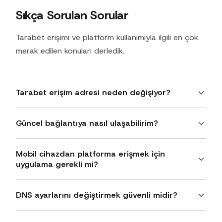
Sıkça Sorulan Sorular
Tarabet erişimi ve platform kullanımıyla ilgili en çok
merak edilen konuları derledik.
Tarabet erişim adresi neden değişiyor?
Teknik düzenlemeler nedeniyle platform belirli
Güncel bağlantıya nasıl ulaşabilirim?
aralıklarla yeni bir adrese geçiş yapar. Bu değişiklik
platformun içeriğini veya kullanıcı verilerini etkilemez;
Bu sayfadaki yönlendirme butonları güncelleme
yalnızca erişim bağlantısı güncellenir.
Mobil cihazdan platforma erişmek için
yapıldığında düzenlenir. Ek olarak Telegram üzerinden
uygulama gerekli mi?
bildirimleri takip ederek yeni adresin yayına alındığı
anda haberdar olabilirsiniz.
Ek yazılım yüklemenize gerek yoktur. Tarabet mobil
DNS ayarlarını değiştirmek güvenli midir?
tarayıcıda eksiksiz çalışır. İsterseniz tarayıcıdan ana
ekranınıza kısayol ekleyerek pratik bir kısayol deneyimi
Google DNS ve Cloudflare DNS milyonlarca kullanıcı