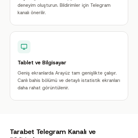
deneyim oluşturun. Bildirimler için Telegram
kanalı önerilir.
Tablet ve Bilgisayar
Geniş ekranlarda Arayüz tam genişlikte çalışır.
Canlı bahis bölümü ve detaylı istatistik ekranları
daha rahat görüntülenir.
Tarabet Telegram Kanalı ve