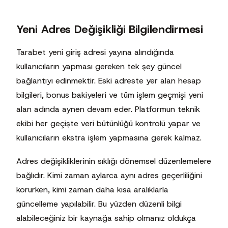
Yeni Adres Değişikliği Bilgilendirmesi
Tarabet yeni giriş adresi yayına alındığında
kullanıcıların yapması gereken tek şey güncel
bağlantıyı edinmektir. Eski adreste yer alan hesap
bilgileri, bonus bakiyeleri ve tüm işlem geçmişi yeni
alan adında aynen devam eder. Platformun teknik
ekibi her geçişte veri bütünlüğü kontrolü yapar ve
kullanıcıların ekstra işlem yapmasına gerek kalmaz.
Adres değişikliklerinin sıklığı dönemsel düzenlemelere
bağlıdır. Kimi zaman aylarca aynı adres geçerliliğini
korurken, kimi zaman daha kısa aralıklarla
güncelleme yapılabilir. Bu yüzden düzenli bilgi
alabileceğiniz bir kaynağa sahip olmanız oldukça