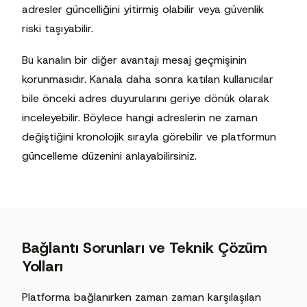
adresler güncelliğini yitirmiş olabilir veya güvenlik
riski taşıyabilir.
Bu kanalın bir diğer avantajı mesaj geçmişinin
korunmasıdır. Kanala daha sonra katılan kullanıcılar
bile önceki adres duyurularını geriye dönük olarak
inceleyebilir. Böylece hangi adreslerin ne zaman
değiştiğini kronolojik sırayla görebilir ve platformun
güncelleme düzenini anlayabilirsiniz.
Bağlantı Sorunları ve Teknik Çözüm
Yolları
Platforma bağlanırken zaman zaman karşılaşılan