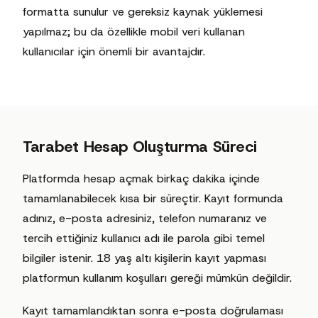
formatta sunulur ve gereksiz kaynak yüklemesi
yapılmaz; bu da özellikle mobil veri kullanan
kullanıcılar için önemli bir avantajdır.
Tarabet Hesap Oluşturma Süreci
Platformda hesap açmak birkaç dakika içinde
tamamlanabilecek kısa bir süreçtir. Kayıt formunda
adınız, e-posta adresiniz, telefon numaranız ve
tercih ettiğiniz kullanıcı adı ile parola gibi temel
bilgiler istenir. 18 yaş altı kişilerin kayıt yapması
platformun kullanım koşulları gereği mümkün değildir.
Kayıt tamamlandıktan sonra e-posta doğrulaması