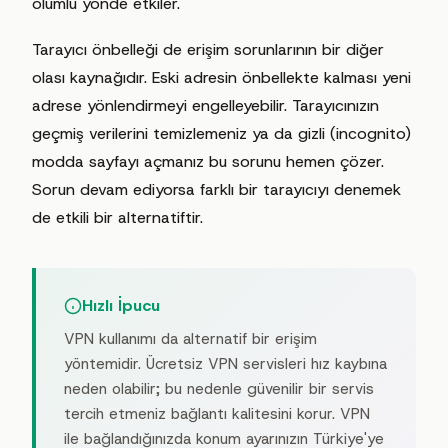
olumlu yönde etkiler.
Tarayıcı önbelleği de erişim sorunlarının bir diğer
olası kaynağıdır. Eski adresin önbellekte kalması yeni
adrese yönlendirmeyi engelleyebilir. Tarayıcınızın
geçmiş verilerini temizlemeniz ya da gizli (incognito)
modda sayfayı açmanız bu sorunu hemen çözer.
Sorun devam ediyorsa farklı bir tarayıcıyı denemek
de etkili bir alternatiftir.
Hızlı İpucu
VPN kullanımı da alternatif bir erişim
yöntemidir. Ücretsiz VPN servisleri hız kaybına
neden olabilir; bu nedenle güvenilir bir servis
tercih etmeniz bağlantı kalitesini korur. VPN
ile bağlandığınızda konum ayarınızın Türkiye'ye