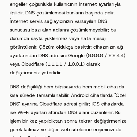
engeller çoğunlukla kullanıcının internet ayarlarıyla
ilgilidir. DNS çözümlemesi bunların başında gelir.
İnternet servis sağlayıcınızın varsayılan DNS
sunucusu bazı alan adlarını çözümlemeyebilir; bu
durumda sayfa yüklenmez veya hata mesajı
görüntülenir. Çözüm oldukça basittir: cihazınızın ağ
ayarlarından DNS adresini Google (8.8.8.8 / 8.8.4.4)
veya Cloudflare (1.1.1.1 / 1.0.0.1) olarak
değiştirmeniz yeterlidir.
DNS değişikliği hem bilgisayarda hem mobil cihazda
kısa sürede tamamlanabilir. Android cihazlarda "Özel
DNS" ayarına Cloudflare adresi girilir; iOS cihazlarda
ise Wi-Fi ayarları altından DNS alanı düzenlenir. Bu
işlem bir kez yapıldıktan sonra tekrar değiştirmenize
gerek kalmaz ve diğer web sitelerine erişiminizi de