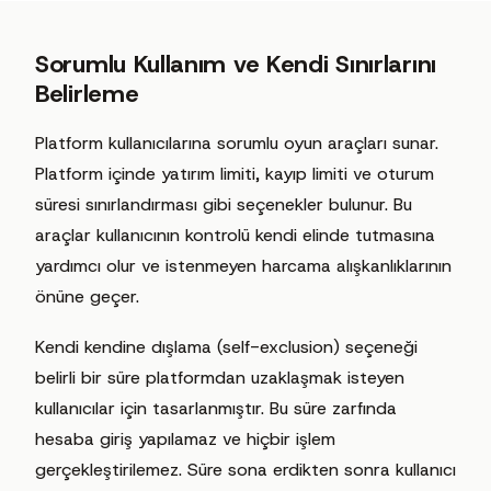
Sorumlu Kullanım ve Kendi Sınırlarını
Belirleme
Platform kullanıcılarına sorumlu oyun araçları sunar.
Platform içinde yatırım limiti, kayıp limiti ve oturum
süresi sınırlandırması gibi seçenekler bulunur. Bu
araçlar kullanıcının kontrolü kendi elinde tutmasına
yardımcı olur ve istenmeyen harcama alışkanlıklarının
önüne geçer.
Kendi kendine dışlama (self-exclusion) seçeneği
belirli bir süre platformdan uzaklaşmak isteyen
kullanıcılar için tasarlanmıştır. Bu süre zarfında
hesaba giriş yapılamaz ve hiçbir işlem
gerçekleştirilemez. Süre sona erdikten sonra kullanıcı