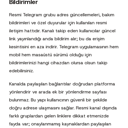
Bildirimler
Resmi Telegram grubu adres güncellemeleri, bakım
bildirimleri ve özel duyurular için kullanılan resmi
iletişim hattıdır. Kanalı takip eden kullanıcılar güncel
link yayınlandığı anda bildirim alır; bu da erişim
kesintisini en aza indirir. Telegram uygulamasının hem
mobil hem masaüstü sürümü olduğu için
bildirimlerinizi hangi cihazdan olursa olsun takip
edebilirsiniz.
Kanalda paylaşılan bağlantılar doğrudan platforma
yönlendirir ve arada ek bir yönlendirme sayfası
bulunmaz. Bu yapı kullanıcının güvenli bir şekilde
doğru adrese ulaşmasını sağlar. Resmi kanal dışında
farklı gruplardan gelen linklere dikkat etmenizde
fayda var; onaylanmamış kaynaklardan paylaşılan