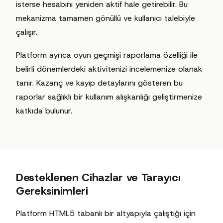
isterse hesabını yeniden aktif hale getirebilir. Bu
mekanizma tamamen gönüllü ve kullanıcı talebiyle
çalışır.
Platform ayrıca oyun geçmişi raporlama özelliği ile
belirli dönemlerdeki aktivitenizi incelemenize olanak
tanır. Kazanç ve kayıp detaylarını gösteren bu
raporlar sağlıklı bir kullanım alışkanlığı geliştirmenize
katkıda bulunur.
Desteklenen Cihazlar ve Tarayıcı
Gereksinimleri
Platform HTML5 tabanlı bir altyapıyla çalıştığı için