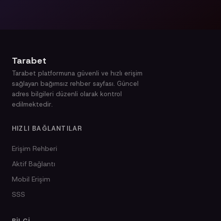
Tarabet
Tarabet platformuna güvenli ve hızlı erişim
sağlayan bağımsız rehber sayfası. Güncel
adres bilgileri düzenli olarak kontrol
edilmektedir.
HIZLI BAĞLANTILAR
Erişim Rehberi
Aktif Bağlantı
Mobil Erişim
SSS