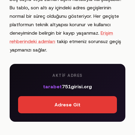
Bu tablo, son altı ay içindeki adres geçişlerinin
normal bir süreç olduğunu gösteriyor. Her geçişte
platformun teknik altyapısı korunur ve kullanıcı
deneyiminde belirgin bir kayıp yaşanmaz.
Erişim
rehberindeki adımları
takip etmeniz sorunsuz geçiş
yapmanızı sağlar.
AKTIF ADRES
tarabet
751girisi.org
Adrese Git