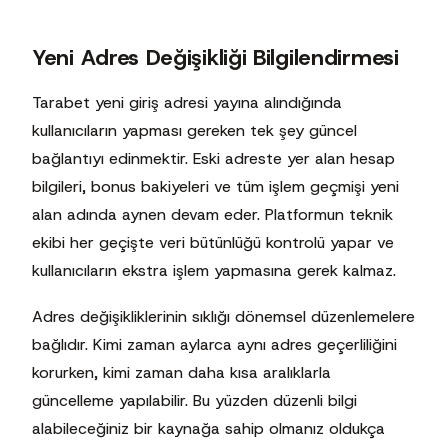
Yeni Adres Değişikliği Bilgilendirmesi
Tarabet yeni giriş adresi yayına alındığında
kullanıcıların yapması gereken tek şey güncel
bağlantıyı edinmektir. Eski adreste yer alan hesap
bilgileri, bonus bakiyeleri ve tüm işlem geçmişi yeni
alan adında aynen devam eder. Platformun teknik
ekibi her geçişte veri bütünlüğü kontrolü yapar ve
kullanıcıların ekstra işlem yapmasına gerek kalmaz.
Adres değişikliklerinin sıklığı dönemsel düzenlemelere
bağlıdır. Kimi zaman aylarca aynı adres geçerliliğini
korurken, kimi zaman daha kısa aralıklarla
güncelleme yapılabilir. Bu yüzden düzenli bilgi
alabileceğiniz bir kaynağa sahip olmanız oldukça