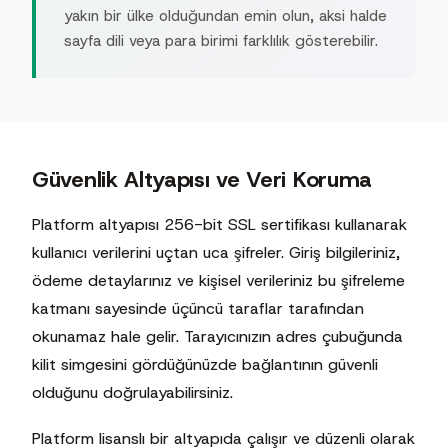
yakın bir ülke olduğundan emin olun, aksi halde
sayfa dili veya para birimi farklılık gösterebilir.
Güvenlik Altyapısı ve Veri Koruma
Platform altyapısı 256-bit SSL sertifikası kullanarak
kullanıcı verilerini uçtan uca şifreler. Giriş bilgileriniz,
ödeme detaylarınız ve kişisel verileriniz bu şifreleme
katmanı sayesinde üçüncü taraflar tarafından
okunamaz hale gelir. Tarayıcınızın adres çubuğunda
kilit simgesini gördüğünüzde bağlantının güvenli
olduğunu doğrulayabilirsiniz.
Platform lisanslı bir altyapıda çalışır ve düzenli olarak