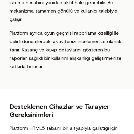
isterse hesabını yeniden aktif hale getirebilir. Bu
mekanizma tamamen gönüllü ve kullanıcı talebiyle
çalışır.
Platform ayrıca oyun geçmişi raporlama özelliği ile
belirli dönemlerdeki aktivitenizi incelemenize olanak
tanır. Kazanç ve kayıp detaylarını gösteren bu
raporlar sağlıklı bir kullanım alışkanlığı geliştirmenize
katkıda bulunur.
Desteklenen Cihazlar ve Tarayıcı
Gereksinimleri
Platform HTML5 tabanlı bir altyapıyla çalıştığı için