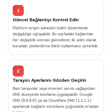
1
Güncel Bağlantıyı Kontrol Edin
Platform erişim adresleri belirli dönemlerde
değişikliğe uğrayabilir. Bu sayfadaki bağlantılar
her değişiklik sonrası güncellenir; ilk adım olarak
buradaki yönlendirme linkini kullanmanız yeterlidir.
2
Tarayıcı Ayarlarını Gözden Geçirin
Bazı tarayıcılar veya internet servis sağlayıcıları
DNS düzeyinde kısıtlama uygulayabilir. Google
DNS (8.8.8.8) ya da Cloudflare DNS (1.1.1.1)
ayarlamak bağlantı sorunlarını çoğunlukla ortadan