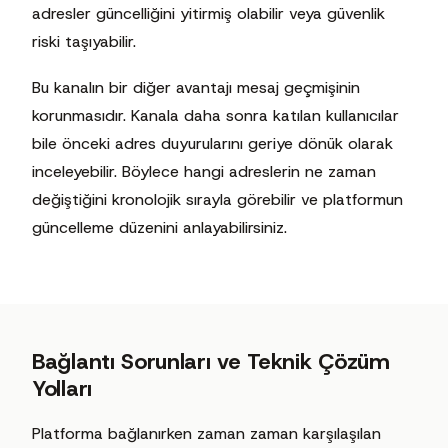
adresler güncelliğini yitirmiş olabilir veya güvenlik
riski taşıyabilir.
Bu kanalın bir diğer avantajı mesaj geçmişinin
korunmasıdır. Kanala daha sonra katılan kullanıcılar
bile önceki adres duyurularını geriye dönük olarak
inceleyebilir. Böylece hangi adreslerin ne zaman
değiştiğini kronolojik sırayla görebilir ve platformun
güncelleme düzenini anlayabilirsiniz.
Bağlantı Sorunları ve Teknik Çözüm
Yolları
Platforma bağlanırken zaman zaman karşılaşılan