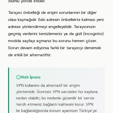
olumlu yönde etkiler.
Tarayıcı önbelleği de erişim sorunlarının bir diğer
olası kaynağıdır. Eski adresin önbellekte kalması yeni
adrese yönlendirmeyi engelleyebilir. Tarayıcınızın
geçmiş verilerini temizlemeniz ya da gizli (incognito)
modda sayfayı açmanız bu sorunu hemen çözer.
Sorun devam ediyorsa farklı bir tarayıcıyı denemek
de etkili bir alternatiftir.
Hızlı İpucu
VPN kullanımı da alternatif bir erişim
yöntemidir. Ücretsiz VPN servisleri hız kaybına
neden olabilir; bu nedenle güvenilir bir servis
tercih etmeniz bağlantı kalitesini korur. VPN
ile bağlandığınızda konum ayarınızın Türkiye'ye