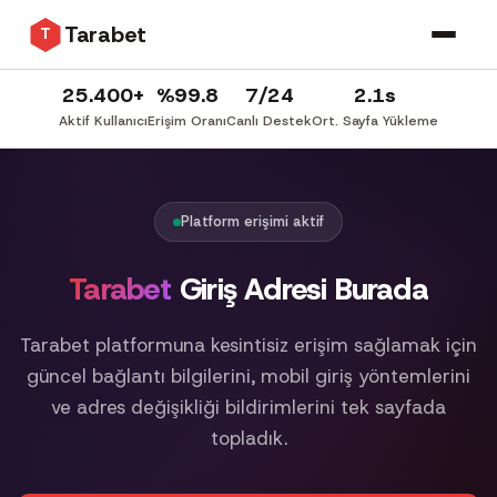
Tarabet
T
25.400+
%99.8
7/24
2.1s
Aktif Kullanıcı
Erişim Oranı
Canlı Destek
Ort. Sayfa Yükleme
Platform erişimi aktif
Tarabet
Giriş Adresi Burada
Tarabet platformuna kesintisiz erişim sağlamak için
güncel bağlantı bilgilerini, mobil giriş yöntemlerini
ve adres değişikliği bildirimlerini tek sayfada
topladık.