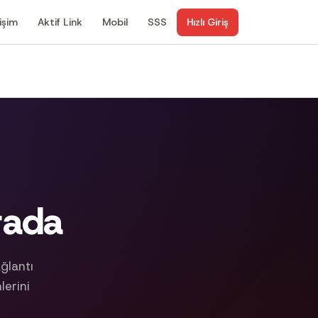
işim
Aktif Link
Mobil
SSS
Hızlı Giriş
rada
ğlantı
lerini