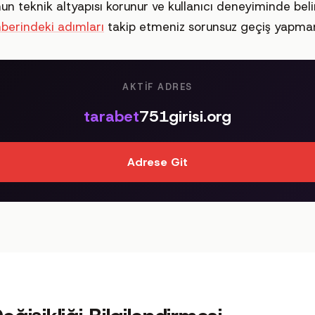
n teknik altyapısı korunur ve kullanıcı deneyiminde belir
hberindeki adımları
takip etmeniz sorunsuz geçiş yapmanı
AKTIF ADRES
tarabet
751girisi.org
Adrese Git