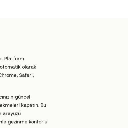
r. Platform
z otomatik olarak
Chrome, Safari,
ıcınızın güncel
kmeleri kapatın. Bu
rm arayüzü
nle gezinme konforlu