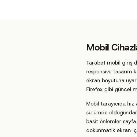
Mobil Cihazl
Tarabet mobil giriş d
responsive tasarım ku
ekran boyutuna uyarl
Firefox gibi güncel m
Mobil tarayıcıda hız v
sürümde olduğundan 
basit önlemler sayfa 
dokunmatik ekran içi