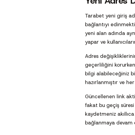
Yeni Adres De
Tarabet yeni giriş a
bağlantıyı edinmektir
yeni alan adında ayn
yapar ve kullanıcıla
Adres değişiklikleri
geçerliliğini korurke
bilgi alabileceğiniz
hazırlanmıştır ve he
Güncellenen link akt
fakat bu geçiş süresi
kaydetmeniz akıllıca
bağlanmaya devam ed