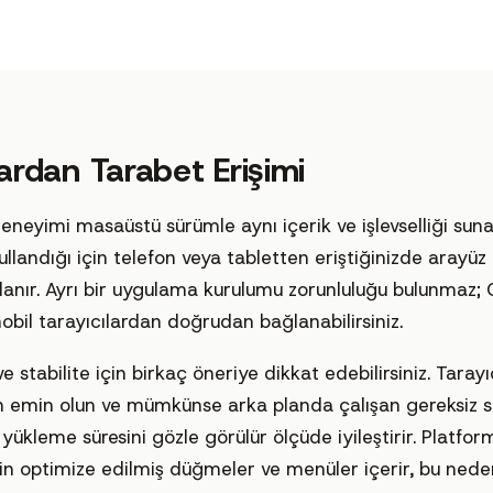
ardan Tarabet Erişimi
eneyimi masaüstü sürümle aynı içerik ve işlevselliği suna
llandığı için telefon veya tabletten eriştiğinizde arayü
anır. Ayrı bir uygulama kurulumu zorunluluğu bulunmaz; 
obil tarayıcılardan doğrudan bağlanabilirsiniz.
e stabilite için birkaç öneriye dikkat edebilirsiniz. Taray
emin olun ve mümkünse arka planda çalışan gereksiz se
yükleme süresini gözle görülür ölçüde iyileştirir. Platfo
n optimize edilmiş düğmeler ve menüler içerir, bu nede