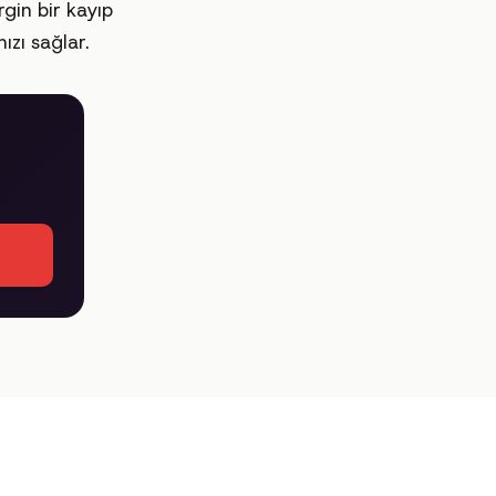
gin bir kayıp
zı sağlar.