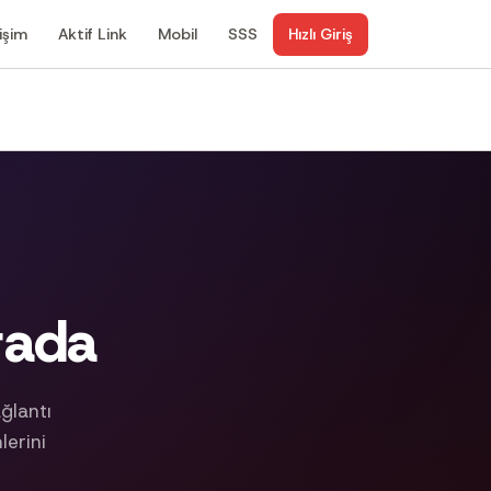
işim
Aktif Link
Mobil
SSS
Hızlı Giriş
rada
ğlantı
lerini