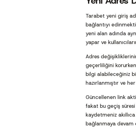
Yeni Adres De
Tarabet yeni giriş a
bağlantıyı edinmektir
yeni alan adında ayn
yapar ve kullanıcıla
Adres değişiklikleri
geçerliliğini korurke
bilgi alabileceğiniz
hazırlanmıştır ve he
Güncellenen link akt
fakat bu geçiş süresi
kaydetmeniz akıllıca
bağlanmaya devam ed