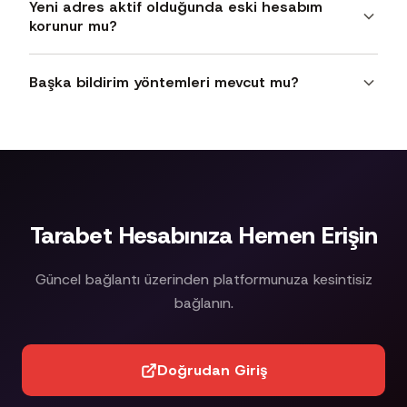
elde edebilirsiniz.
Yeni adres aktif olduğunda eski hesabım
tarafından kullanılan güvenilir ve ücretsiz hizmetlerdir.
korunur mu?
DNS değişikliği kişisel verilerinizi riske atmaz; yalnızca
alan adı çözümleme sunucunuzu değiştirir ve erişim
Evet, adres geçişlerinde kullanıcı hesapları, bakiyeler
engellerini kaldırabilir.
Başka bildirim yöntemleri mevcut mu?
ve işlem geçmişi otomatik olarak aktarılır. Yeni adreste
mevcut mevcut hesap bilgilerinizle giriş yapabilirsiniz;
Telegram en hızlı bildirim kanalıdır, ancak platform
tekrar kayıt olmanız gerekmez.
ayrıca kayıtlı e-posta adreslerine güncelleme bildirimi
gönderir. Canlı destek hattından da son adres bilgisini
edinmeniz mümkündür.
Tarabet Hesabınıza Hemen Erişin
Güncel bağlantı üzerinden platformunuza kesintisiz
bağlanın.
Doğrudan Giriş