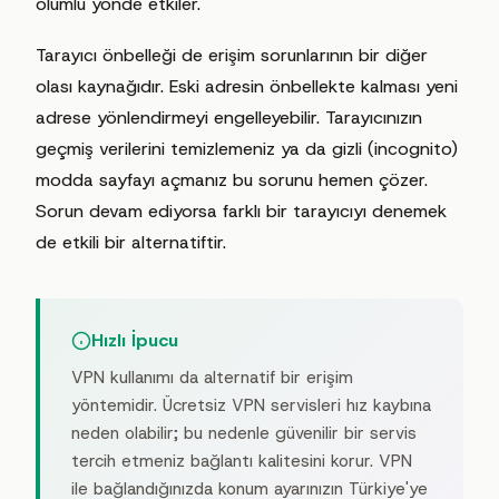
olumlu yönde etkiler.
Tarayıcı önbelleği de erişim sorunlarının bir diğer
olası kaynağıdır. Eski adresin önbellekte kalması yeni
adrese yönlendirmeyi engelleyebilir. Tarayıcınızın
geçmiş verilerini temizlemeniz ya da gizli (incognito)
modda sayfayı açmanız bu sorunu hemen çözer.
Sorun devam ediyorsa farklı bir tarayıcıyı denemek
de etkili bir alternatiftir.
Hızlı İpucu
VPN kullanımı da alternatif bir erişim
yöntemidir. Ücretsiz VPN servisleri hız kaybına
neden olabilir; bu nedenle güvenilir bir servis
tercih etmeniz bağlantı kalitesini korur. VPN
ile bağlandığınızda konum ayarınızın Türkiye'ye