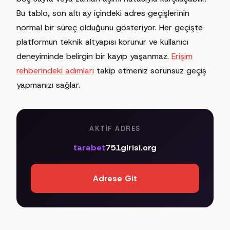
Bu tablo, son altı ay içindeki adres geçişlerinin
normal bir süreç olduğunu gösteriyor. Her geçişte
platformun teknik altyapısı korunur ve kullanıcı
deneyiminde belirgin bir kayıp yaşanmaz.
Erişim
rehberindeki adımları
takip etmeniz sorunsuz geçiş
yapmanızı sağlar.
AKTIF ADRES
tarabet
751girisi.org
Adrese Git