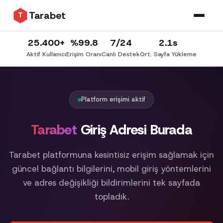
Tarabet
T
25.400+
%99.8
7/24
2.1s
Aktif Kullanıcı
Erişim Oranı
Canlı Destek
Ort. Sayfa Yükleme
Platform erişimi aktif
Tarabet
Giriş Adresi Burada
Tarabet platformuna kesintisiz erişim sağlamak için
güncel bağlantı bilgilerini, mobil giriş yöntemlerini
ve adres değişikliği bildirimlerini tek sayfada
topladık.