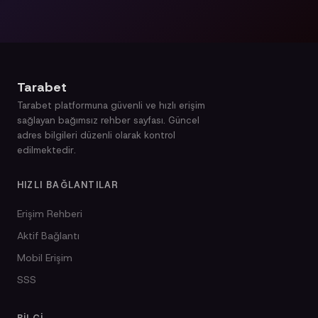
Tarabet
Tarabet platformuna güvenli ve hızlı erişim
sağlayan bağımsız rehber sayfası. Güncel
adres bilgileri düzenli olarak kontrol
edilmektedir.
HIZLI BAĞLANTILAR
Erişim Rehberi
Aktif Bağlantı
Mobil Erişim
SSS