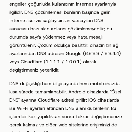
engeller çoğunlukla kullanıcının internet ayarlarıyla
ilgilidir. DNS çözümlemesi bunların başında gelir.
İnternet servis sağlayıcınızın varsayılan DNS
sunucusu bazı alan adlarını çözümlemeyebilir; bu
durumda sayfa yüklenmez veya hata mesajı
görüntülenir. Çözüm oldukça basittir: cihazınızın ağ
ayarlarından DNS adresini Google (8.8.8.8 / 8.8.4.4)
veya Cloudflare (1.1.1.1 / 1.0.0.1) olarak
değiştirmeniz yeterlidir.
DNS değişikliği hem bilgisayarda hem mobil cihazda
kısa sürede tamamlanabilir. Android cihazlarda "Özel
DNS" ayarına Cloudflare adresi girilir; iOS cihazlarda
ise Wi-Fi ayarları altından DNS alanı düzenlenir. Bu
işlem bir kez yapıldıktan sonra tekrar değiştirmenize
gerek kalmaz ve diğer web sitelerine erişiminizi de