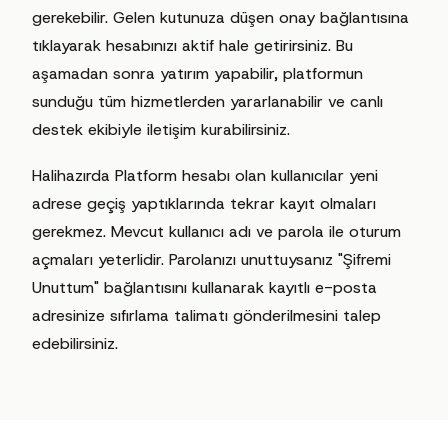
gerekebilir. Gelen kutunuza düşen onay bağlantısına
tıklayarak hesabınızı aktif hale getirirsiniz. Bu
aşamadan sonra yatırım yapabilir, platformun
sunduğu tüm hizmetlerden yararlanabilir ve canlı
destek ekibiyle iletişim kurabilirsiniz.
Halihazırda Platform hesabı olan kullanıcılar yeni
adrese geçiş yaptıklarında tekrar kayıt olmaları
gerekmez. Mevcut kullanıcı adı ve parola ile oturum
açmaları yeterlidir. Parolanızı unuttuysanız "Şifremi
Unuttum" bağlantısını kullanarak kayıtlı e-posta
adresinize sıfırlama talimatı gönderilmesini talep
edebilirsiniz.