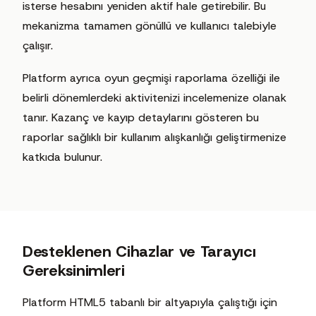
isterse hesabını yeniden aktif hale getirebilir. Bu
mekanizma tamamen gönüllü ve kullanıcı talebiyle
çalışır.
Platform ayrıca oyun geçmişi raporlama özelliği ile
belirli dönemlerdeki aktivitenizi incelemenize olanak
tanır. Kazanç ve kayıp detaylarını gösteren bu
raporlar sağlıklı bir kullanım alışkanlığı geliştirmenize
katkıda bulunur.
Desteklenen Cihazlar ve Tarayıcı
Gereksinimleri
Platform HTML5 tabanlı bir altyapıyla çalıştığı için