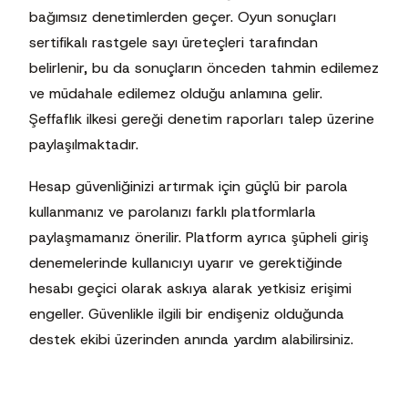
bağımsız denetimlerden geçer. Oyun sonuçları
sertifikalı rastgele sayı üreteçleri tarafından
belirlenir, bu da sonuçların önceden tahmin edilemez
ve müdahale edilemez olduğu anlamına gelir.
Şeffaflık ilkesi gereği denetim raporları talep üzerine
paylaşılmaktadır.
Hesap güvenliğinizi artırmak için güçlü bir parola
kullanmanız ve parolanızı farklı platformlarla
paylaşmamanız önerilir. Platform ayrıca şüpheli giriş
denemelerinde kullanıcıyı uyarır ve gerektiğinde
hesabı geçici olarak askıya alarak yetkisiz erişimi
engeller. Güvenlikle ilgili bir endişeniz olduğunda
destek ekibi üzerinden anında yardım alabilirsiniz.