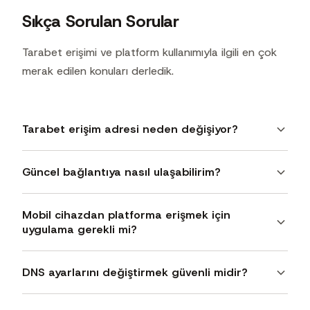
Sıkça Sorulan Sorular
Tarabet erişimi ve platform kullanımıyla ilgili en çok
merak edilen konuları derledik.
Tarabet erişim adresi neden değişiyor?
Teknik düzenlemeler nedeniyle platform belirli
Güncel bağlantıya nasıl ulaşabilirim?
aralıklarla yeni bir adrese geçiş yapar. Bu değişiklik
platformun içeriğini veya kullanıcı verilerini etkilemez;
Bu sayfadaki yönlendirme butonları güncelleme
yalnızca erişim bağlantısı güncellenir.
Mobil cihazdan platforma erişmek için
yapıldığında düzenlenir. Ek olarak Telegram üzerinden
uygulama gerekli mi?
bildirimleri takip ederek yeni adresin yayına alındığı
anda haberdar olabilirsiniz.
Ek yazılım yüklemenize gerek yoktur. Tarabet mobil
DNS ayarlarını değiştirmek güvenli midir?
tarayıcıda eksiksiz çalışır. İsterseniz tarayıcıdan ana
ekranınıza kısayol ekleyerek pratik bir kısayol deneyimi
Google DNS ve Cloudflare DNS milyonlarca kullanıcı