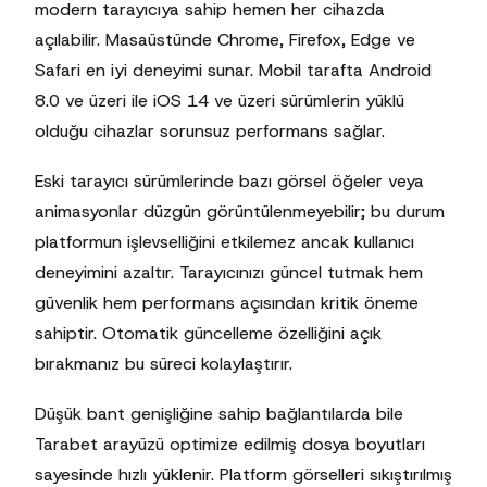
modern tarayıcıya sahip hemen her cihazda
açılabilir. Masaüstünde Chrome, Firefox, Edge ve
Safari en iyi deneyimi sunar. Mobil tarafta Android
8.0 ve üzeri ile iOS 14 ve üzeri sürümlerin yüklü
olduğu cihazlar sorunsuz performans sağlar.
Eski tarayıcı sürümlerinde bazı görsel öğeler veya
animasyonlar düzgün görüntülenmeyebilir; bu durum
platformun işlevselliğini etkilemez ancak kullanıcı
deneyimini azaltır. Tarayıcınızı güncel tutmak hem
güvenlik hem performans açısından kritik öneme
sahiptir. Otomatik güncelleme özelliğini açık
bırakmanız bu süreci kolaylaştırır.
Düşük bant genişliğine sahip bağlantılarda bile
Tarabet arayüzü optimize edilmiş dosya boyutları
sayesinde hızlı yüklenir. Platform görselleri sıkıştırılmış