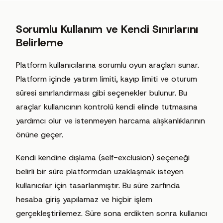
Sorumlu Kullanım ve Kendi Sınırlarını
Belirleme
Platform kullanıcılarına sorumlu oyun araçları sunar.
Platform içinde yatırım limiti, kayıp limiti ve oturum
süresi sınırlandırması gibi seçenekler bulunur. Bu
araçlar kullanıcının kontrolü kendi elinde tutmasına
yardımcı olur ve istenmeyen harcama alışkanlıklarının
önüne geçer.
Kendi kendine dışlama (self-exclusion) seçeneği
belirli bir süre platformdan uzaklaşmak isteyen
kullanıcılar için tasarlanmıştır. Bu süre zarfında
hesaba giriş yapılamaz ve hiçbir işlem
gerçekleştirilemez. Süre sona erdikten sonra kullanıcı