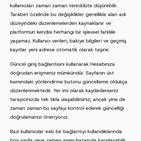
kullanıcıları zaman zaman tereddüte düşürebilir.
Tarabet özelinde bu değişiklikler genellikle alan adı
düzeyindeki düzenlemelerden kaynaklanır ve
platformun kendisi herhangi bir işlevsel farklılık
yaşamaz. Kullanıcı verileri, bakiye bilgileri ve geçmiş
kayıtlar yeni adrese otomatik olarak taşınır.
Güncel giriş bağlantısını kullanarak Hesabınıza
doğrudan erişmeniz mümkündür. Sayfanın üst
kısmındaki yönlendirme butonu güncelleme oldukça
düzenlenmektedir. Yer imi olarak kaydederseniz
tarayıcınızda tek tıkla ulaşabilirsiniz; ancak yine de
zaman zaman bu sayfayı kontrol ederek güncelliği
doğrulamanızı öneriyoruz.
Bazı kullanıcılar eski bir bağlantıyı kullandıklarında
boş sayfa veya zaman aşımı hatasıyla karşılaşabilir.