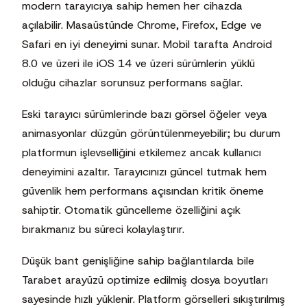
modern tarayıcıya sahip hemen her cihazda
açılabilir. Masaüstünde Chrome, Firefox, Edge ve
Safari en iyi deneyimi sunar. Mobil tarafta Android
8.0 ve üzeri ile iOS 14 ve üzeri sürümlerin yüklü
olduğu cihazlar sorunsuz performans sağlar.
Eski tarayıcı sürümlerinde bazı görsel öğeler veya
animasyonlar düzgün görüntülenmeyebilir; bu durum
platformun işlevselliğini etkilemez ancak kullanıcı
deneyimini azaltır. Tarayıcınızı güncel tutmak hem
güvenlik hem performans açısından kritik öneme
sahiptir. Otomatik güncelleme özelliğini açık
bırakmanız bu süreci kolaylaştırır.
Düşük bant genişliğine sahip bağlantılarda bile
Tarabet arayüzü optimize edilmiş dosya boyutları
sayesinde hızlı yüklenir. Platform görselleri sıkıştırılmış