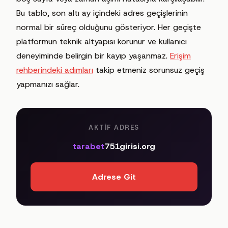
Bu tablo, son altı ay içindeki adres geçişlerinin
normal bir süreç olduğunu gösteriyor. Her geçişte
platformun teknik altyapısı korunur ve kullanıcı
deneyiminde belirgin bir kayıp yaşanmaz.
Erişim
rehberindeki adımları
takip etmeniz sorunsuz geçiş
yapmanızı sağlar.
AKTIF ADRES
tarabet
751girisi.org
Adrese Git