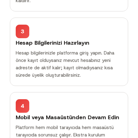
kaldırır.
3
Hesap Bilgilerinizi Hazırlayın
Hesap bilgilerinizle platforma giriş yapın. Daha
önce kayıt olduysanız mevcut hesabınız yeni
adreste de aktif kalır; kayıt olmadıysanız kısa
sürede üyelik oluşturabilirsiniz.
4
Mobil veya Masaüstünden Devam Edin
Platform hem mobil tarayıcıda hem masaüstü
tarayıcıda sorunsuz çalışır. Ekstra kurulum