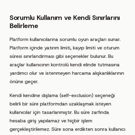
Sorumlu Kullanım ve Kendi Sınırlarını
Belirleme
Platform kullanıcılarına sorumlu oyun araçları sunar.
Platform içinde yatırım limiti, kayıp limiti ve oturum
süresi sınırlandırması gibi seçenekler bulunur. Bu
araçlar kullanıcının kontrolü kendi elinde tutmasına
yardımcı olur ve istenmeyen harcama alışkanlıklarının
önüne geçer.
Kendi kendine dışlama (self-exclusion) seçeneği
belirli bir süre platformdan uzaklaşmak isteyen
kullanıcılar için tasarlanmıştır. Bu süre zarfında
hesaba giriş yapılamaz ve hiçbir işlem
gerçekleştirilemez. Süre sona erdikten sonra kullanıcı