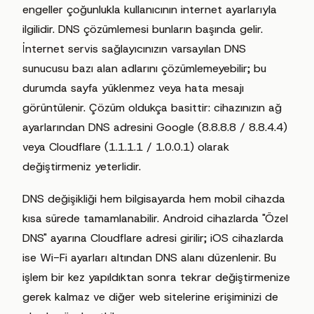
engeller çoğunlukla kullanıcının internet ayarlarıyla
ilgilidir. DNS çözümlemesi bunların başında gelir.
İnternet servis sağlayıcınızın varsayılan DNS
sunucusu bazı alan adlarını çözümlemeyebilir; bu
durumda sayfa yüklenmez veya hata mesajı
görüntülenir. Çözüm oldukça basittir: cihazınızın ağ
ayarlarından DNS adresini Google (8.8.8.8 / 8.8.4.4)
veya Cloudflare (1.1.1.1 / 1.0.0.1) olarak
değiştirmeniz yeterlidir.
DNS değişikliği hem bilgisayarda hem mobil cihazda
kısa sürede tamamlanabilir. Android cihazlarda "Özel
DNS" ayarına Cloudflare adresi girilir; iOS cihazlarda
ise Wi-Fi ayarları altından DNS alanı düzenlenir. Bu
işlem bir kez yapıldıktan sonra tekrar değiştirmenize
gerek kalmaz ve diğer web sitelerine erişiminizi de