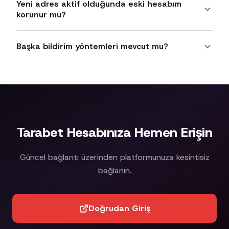
elde edebilirsiniz.
Yeni adres aktif olduğunda eski hesabım
tarafından kullanılan güvenilir ve ücretsiz hizmetlerdir.
korunur mu?
DNS değişikliği kişisel verilerinizi riske atmaz; yalnızca
alan adı çözümleme sunucunuzu değiştirir ve erişim
Evet, adres geçişlerinde kullanıcı hesapları, bakiyeler
engellerini kaldırabilir.
Başka bildirim yöntemleri mevcut mu?
ve işlem geçmişi otomatik olarak aktarılır. Yeni adreste
mevcut mevcut hesap bilgilerinizle giriş yapabilirsiniz;
Telegram en hızlı bildirim kanalıdır, ancak platform
tekrar kayıt olmanız gerekmez.
ayrıca kayıtlı e-posta adreslerine güncelleme bildirimi
gönderir. Canlı destek hattından da son adres bilgisini
edinmeniz mümkündür.
Tarabet Hesabınıza Hemen Erişin
Güncel bağlantı üzerinden platformunuza kesintisiz
bağlanın.
Doğrudan Giriş