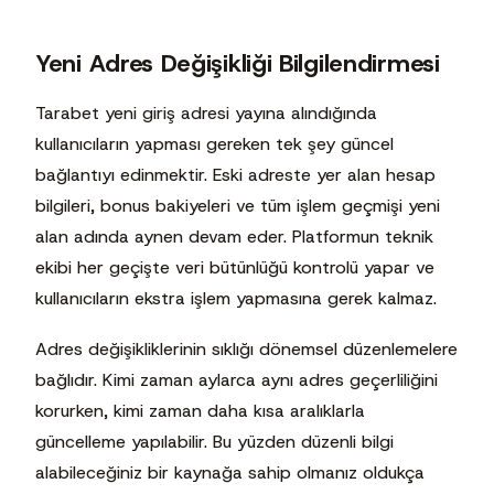
Yeni Adres Değişikliği Bilgilendirmesi
Tarabet yeni giriş adresi yayına alındığında
kullanıcıların yapması gereken tek şey güncel
bağlantıyı edinmektir. Eski adreste yer alan hesap
bilgileri, bonus bakiyeleri ve tüm işlem geçmişi yeni
alan adında aynen devam eder. Platformun teknik
ekibi her geçişte veri bütünlüğü kontrolü yapar ve
kullanıcıların ekstra işlem yapmasına gerek kalmaz.
Adres değişikliklerinin sıklığı dönemsel düzenlemelere
bağlıdır. Kimi zaman aylarca aynı adres geçerliliğini
korurken, kimi zaman daha kısa aralıklarla
güncelleme yapılabilir. Bu yüzden düzenli bilgi
alabileceğiniz bir kaynağa sahip olmanız oldukça