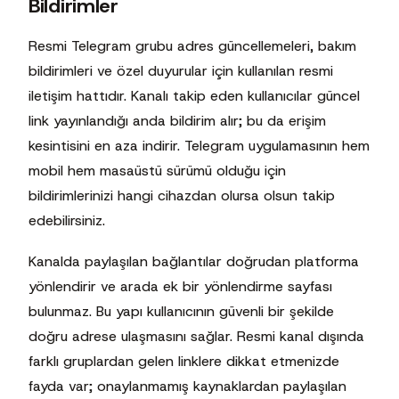
Bildirimler
Resmi Telegram grubu adres güncellemeleri, bakım
bildirimleri ve özel duyurular için kullanılan resmi
iletişim hattıdır. Kanalı takip eden kullanıcılar güncel
link yayınlandığı anda bildirim alır; bu da erişim
kesintisini en aza indirir. Telegram uygulamasının hem
mobil hem masaüstü sürümü olduğu için
bildirimlerinizi hangi cihazdan olursa olsun takip
edebilirsiniz.
Kanalda paylaşılan bağlantılar doğrudan platforma
yönlendirir ve arada ek bir yönlendirme sayfası
bulunmaz. Bu yapı kullanıcının güvenli bir şekilde
doğru adrese ulaşmasını sağlar. Resmi kanal dışında
farklı gruplardan gelen linklere dikkat etmenizde
fayda var; onaylanmamış kaynaklardan paylaşılan