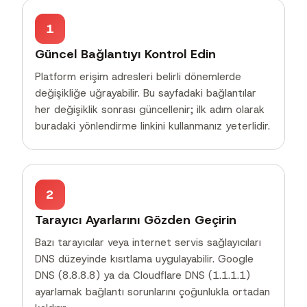
1
Güncel Bağlantıyı Kontrol Edin
Platform erişim adresleri belirli dönemlerde
değişikliğe uğrayabilir. Bu sayfadaki bağlantılar
her değişiklik sonrası güncellenir; ilk adım olarak
buradaki yönlendirme linkini kullanmanız yeterlidir.
2
Tarayıcı Ayarlarını Gözden Geçirin
Bazı tarayıcılar veya internet servis sağlayıcıları
DNS düzeyinde kısıtlama uygulayabilir. Google
DNS (8.8.8.8) ya da Cloudflare DNS (1.1.1.1)
ayarlamak bağlantı sorunlarını çoğunlukla ortadan