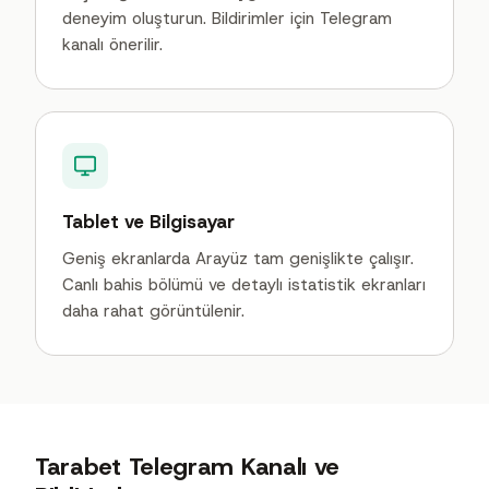
deneyim oluşturun. Bildirimler için Telegram
kanalı önerilir.
Tablet ve Bilgisayar
Geniş ekranlarda Arayüz tam genişlikte çalışır.
Canlı bahis bölümü ve detaylı istatistik ekranları
daha rahat görüntülenir.
Tarabet Telegram Kanalı ve