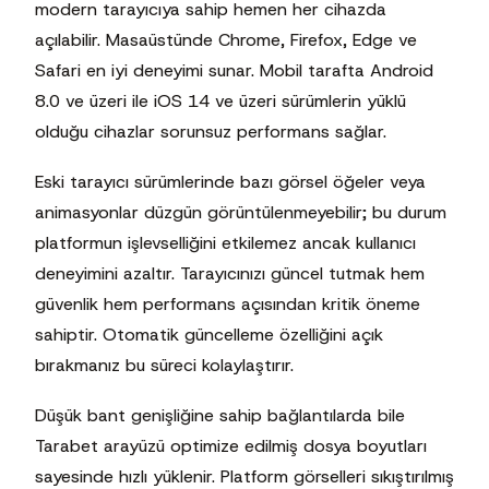
modern tarayıcıya sahip hemen her cihazda
açılabilir. Masaüstünde Chrome, Firefox, Edge ve
Safari en iyi deneyimi sunar. Mobil tarafta Android
8.0 ve üzeri ile iOS 14 ve üzeri sürümlerin yüklü
olduğu cihazlar sorunsuz performans sağlar.
Eski tarayıcı sürümlerinde bazı görsel öğeler veya
animasyonlar düzgün görüntülenmeyebilir; bu durum
platformun işlevselliğini etkilemez ancak kullanıcı
deneyimini azaltır. Tarayıcınızı güncel tutmak hem
güvenlik hem performans açısından kritik öneme
sahiptir. Otomatik güncelleme özelliğini açık
bırakmanız bu süreci kolaylaştırır.
Düşük bant genişliğine sahip bağlantılarda bile
Tarabet arayüzü optimize edilmiş dosya boyutları
sayesinde hızlı yüklenir. Platform görselleri sıkıştırılmış