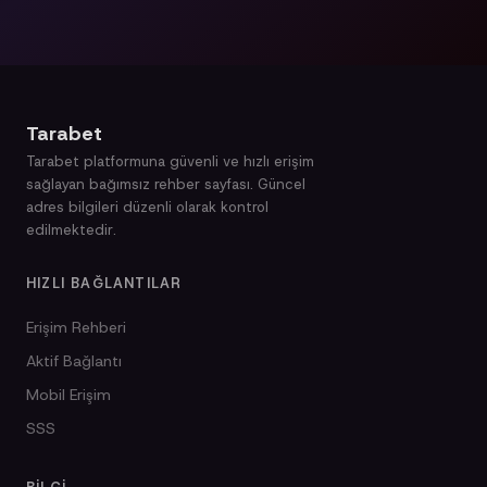
Tarabet
Tarabet platformuna güvenli ve hızlı erişim
sağlayan bağımsız rehber sayfası. Güncel
adres bilgileri düzenli olarak kontrol
edilmektedir.
HIZLI BAĞLANTILAR
Erişim Rehberi
Aktif Bağlantı
Mobil Erişim
SSS