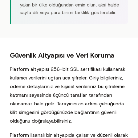
yakın bir ülke olduğundan emin olun, aksi halde
sayfa dili veya para birimi farklılık gösterebilir.
Güvenlik Altyapısı ve Veri Koruma
Platform altyapısı 256-bit SSL sertifikası kullanarak
kullanıcı verilerini uçtan uca şifreler. Giriş bilgileriniz,
ödeme detaylarınız ve kişisel verileriniz bu şifreleme
katmanı sayesinde üçüncü taraflar tarafından
okunamaz hale gelir. Tarayıcınızın adres çubuğunda
kilit simgesini gördüğünüzde bağlantının güvenli
olduğunu doğrulayabilirsiniz.
Platform lisanslı bir altyapıda çalışır ve düzenli olarak