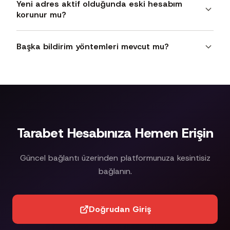
elde edebilirsiniz.
Yeni adres aktif olduğunda eski hesabım
tarafından kullanılan güvenilir ve ücretsiz hizmetlerdir.
korunur mu?
DNS değişikliği kişisel verilerinizi riske atmaz; yalnızca
alan adı çözümleme sunucunuzu değiştirir ve erişim
Evet, adres geçişlerinde kullanıcı hesapları, bakiyeler
engellerini kaldırabilir.
Başka bildirim yöntemleri mevcut mu?
ve işlem geçmişi otomatik olarak aktarılır. Yeni adreste
mevcut mevcut hesap bilgilerinizle giriş yapabilirsiniz;
Telegram en hızlı bildirim kanalıdır, ancak platform
tekrar kayıt olmanız gerekmez.
ayrıca kayıtlı e-posta adreslerine güncelleme bildirimi
gönderir. Canlı destek hattından da son adres bilgisini
edinmeniz mümkündür.
Tarabet Hesabınıza Hemen Erişin
Güncel bağlantı üzerinden platformunuza kesintisiz
bağlanın.
Doğrudan Giriş