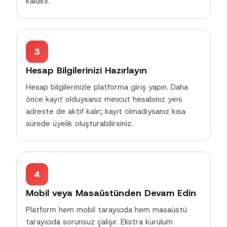
kaldırır.
3
Hesap Bilgilerinizi Hazırlayın
Hesap bilgilerinizle platforma giriş yapın. Daha
önce kayıt olduysanız mevcut hesabınız yeni
adreste de aktif kalır; kayıt olmadıysanız kısa
sürede üyelik oluşturabilirsiniz.
4
Mobil veya Masaüstünden Devam Edin
Platform hem mobil tarayıcıda hem masaüstü
tarayıcıda sorunsuz çalışır. Ekstra kurulum