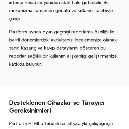
isterse hesabını yeniden aktif hale getirebilir. Bu
mekanizma tamamen gönüllü ve kullanıcı talebiyle
çalışır.
Platform ayrıca oyun geçmişi raporlama özelliği ile
belirli dönemlerdeki aktivitenizi incelemenize olanak
tanır. Kazanç ve kayıp detaylarını gösteren bu
raporlar sağlıklı bir kullanım alışkanlığı geliştirmenize
katkıda bulunur.
Desteklenen Cihazlar ve Tarayıcı
Gereksinimleri
Platform HTML5 tabanlı bir altyapıyla çalıştığı için