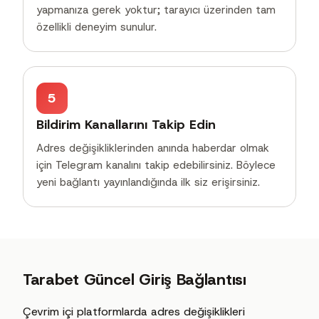
yapmanıza gerek yoktur; tarayıcı üzerinden tam
özellikli deneyim sunulur.
5
Bildirim Kanallarını Takip Edin
Adres değişikliklerinden anında haberdar olmak
için Telegram kanalını takip edebilirsiniz. Böylece
yeni bağlantı yayınlandığında ilk siz erişirsiniz.
Tarabet Güncel Giriş Bağlantısı
Çevrim içi platformlarda adres değişiklikleri