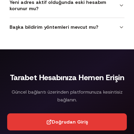
elde edebilirsiniz.
Yeni adres aktif olduğunda eski hesabım
tarafından kullanılan güvenilir ve ücretsiz hizmetlerdir.
korunur mu?
DNS değişikliği kişisel verilerinizi riske atmaz; yalnızca
alan adı çözümleme sunucunuzu değiştirir ve erişim
Evet, adres geçişlerinde kullanıcı hesapları, bakiyeler
engellerini kaldırabilir.
Başka bildirim yöntemleri mevcut mu?
ve işlem geçmişi otomatik olarak aktarılır. Yeni adreste
mevcut mevcut hesap bilgilerinizle giriş yapabilirsiniz;
Telegram en hızlı bildirim kanalıdır, ancak platform
tekrar kayıt olmanız gerekmez.
ayrıca kayıtlı e-posta adreslerine güncelleme bildirimi
gönderir. Canlı destek hattından da son adres bilgisini
edinmeniz mümkündür.
Tarabet Hesabınıza Hemen Erişin
Güncel bağlantı üzerinden platformunuza kesintisiz
bağlanın.
Doğrudan Giriş