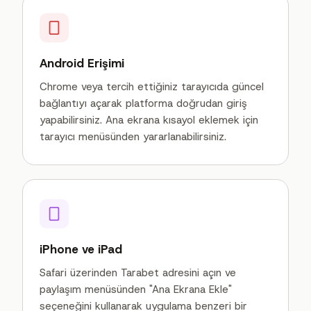
Android Erişimi
Chrome veya tercih ettiğiniz tarayıcıda güncel
bağlantıyı açarak platforma doğrudan giriş
yapabilirsiniz. Ana ekrana kısayol eklemek için
tarayıcı menüsünden yararlanabilirsiniz.
iPhone ve iPad
Safari üzerinden Tarabet adresini açın ve
paylaşım menüsünden "Ana Ekrana Ekle"
seçeneğini kullanarak uygulama benzeri bir