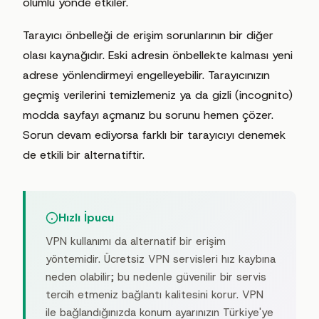
olumlu yönde etkiler.
Tarayıcı önbelleği de erişim sorunlarının bir diğer
olası kaynağıdır. Eski adresin önbellekte kalması yeni
adrese yönlendirmeyi engelleyebilir. Tarayıcınızın
geçmiş verilerini temizlemeniz ya da gizli (incognito)
modda sayfayı açmanız bu sorunu hemen çözer.
Sorun devam ediyorsa farklı bir tarayıcıyı denemek
de etkili bir alternatiftir.
Hızlı İpucu
VPN kullanımı da alternatif bir erişim
yöntemidir. Ücretsiz VPN servisleri hız kaybına
neden olabilir; bu nedenle güvenilir bir servis
tercih etmeniz bağlantı kalitesini korur. VPN
ile bağlandığınızda konum ayarınızın Türkiye'ye