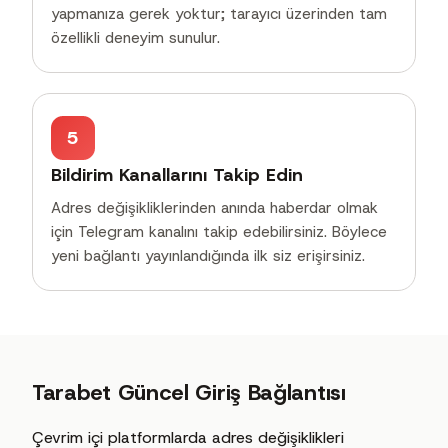
yapmanıza gerek yoktur; tarayıcı üzerinden tam
özellikli deneyim sunulur.
5
Bildirim Kanallarını Takip Edin
Adres değişikliklerinden anında haberdar olmak
için Telegram kanalını takip edebilirsiniz. Böylece
yeni bağlantı yayınlandığında ilk siz erişirsiniz.
Tarabet Güncel Giriş Bağlantısı
Çevrim içi platformlarda adres değişiklikleri