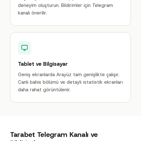
deneyim oluşturun. Bildirimler için Telegram
kanalı önerilir.
Tablet ve Bilgisayar
Geniş ekranlarda Arayüz tam genişlikte çalışır.
Canlı bahis bölümü ve detaylı istatistik ekranları
daha rahat görüntülenir.
Tarabet Telegram Kanalı ve