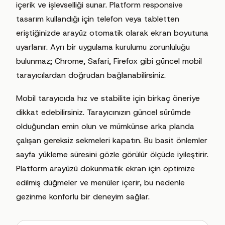
içerik ve işlevselliği sunar. Platform responsive
tasarım kullandığı için telefon veya tabletten
eriştiğinizde arayüz otomatik olarak ekran boyutuna
uyarlanır. Ayrı bir uygulama kurulumu zorunluluğu
bulunmaz; Chrome, Safari, Firefox gibi güncel mobil
tarayıcılardan doğrudan bağlanabilirsiniz.
Mobil tarayıcıda hız ve stabilite için birkaç öneriye
dikkat edebilirsiniz. Tarayıcınızın güncel sürümde
olduğundan emin olun ve mümkünse arka planda
çalışan gereksiz sekmeleri kapatın. Bu basit önlemler
sayfa yükleme süresini gözle görülür ölçüde iyileştirir.
Platform arayüzü dokunmatik ekran için optimize
edilmiş düğmeler ve menüler içerir, bu nedenle
gezinme konforlu bir deneyim sağlar.