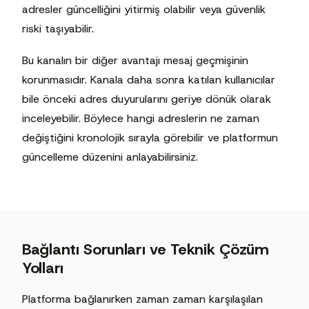
adresler güncelliğini yitirmiş olabilir veya güvenlik
riski taşıyabilir.
Bu kanalın bir diğer avantajı mesaj geçmişinin
korunmasıdır. Kanala daha sonra katılan kullanıcılar
bile önceki adres duyurularını geriye dönük olarak
inceleyebilir. Böylece hangi adreslerin ne zaman
değiştiğini kronolojik sırayla görebilir ve platformun
güncelleme düzenini anlayabilirsiniz.
Bağlantı Sorunları ve Teknik Çözüm
Yolları
Platforma bağlanırken zaman zaman karşılaşılan