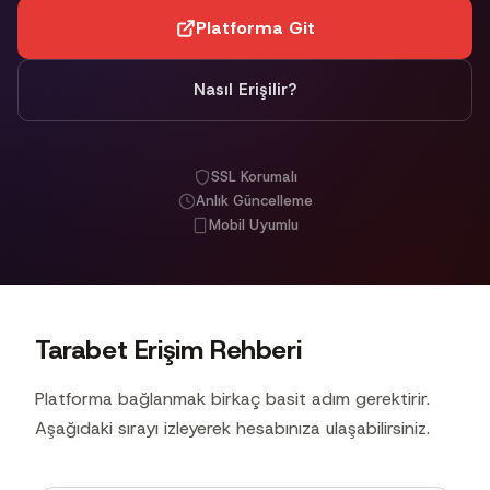
Platforma Git
Nasıl Erişilir?
SSL Korumalı
Anlık Güncelleme
Mobil Uyumlu
Tarabet Erişim Rehberi
Platforma bağlanmak birkaç basit adım gerektirir.
Aşağıdaki sırayı izleyerek hesabınıza ulaşabilirsiniz.