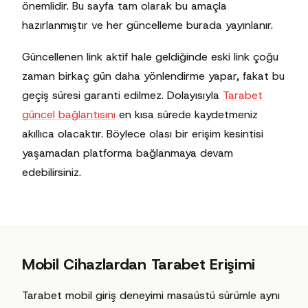
önemlidir. Bu sayfa tam olarak bu amaçla
hazırlanmıştır ve her güncelleme burada yayınlanır.
Güncellenen link aktif hale geldiğinde eski link çoğu
zaman birkaç gün daha yönlendirme yapar, fakat bu
geçiş süresi garanti edilmez. Dolayısıyla
Tarabet
güncel bağlantısını
en kısa sürede kaydetmeniz
akıllıca olacaktır. Böylece olası bir erişim kesintisi
yaşamadan platforma bağlanmaya devam
edebilirsiniz.
Mobil Cihazlardan Tarabet Erişimi
Tarabet mobil giriş deneyimi masaüstü sürümle aynı