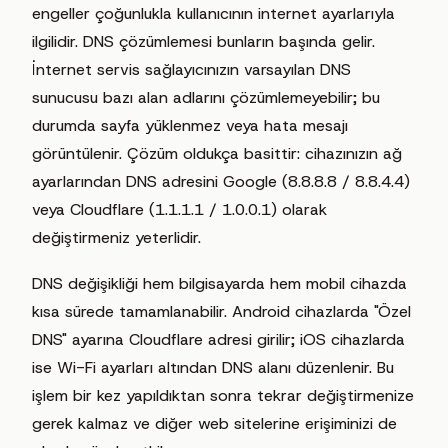
engeller çoğunlukla kullanıcının internet ayarlarıyla
ilgilidir. DNS çözümlemesi bunların başında gelir.
İnternet servis sağlayıcınızın varsayılan DNS
sunucusu bazı alan adlarını çözümlemeyebilir; bu
durumda sayfa yüklenmez veya hata mesajı
görüntülenir. Çözüm oldukça basittir: cihazınızın ağ
ayarlarından DNS adresini Google (8.8.8.8 / 8.8.4.4)
veya Cloudflare (1.1.1.1 / 1.0.0.1) olarak
değiştirmeniz yeterlidir.
DNS değişikliği hem bilgisayarda hem mobil cihazda
kısa sürede tamamlanabilir. Android cihazlarda "Özel
DNS" ayarına Cloudflare adresi girilir; iOS cihazlarda
ise Wi-Fi ayarları altından DNS alanı düzenlenir. Bu
işlem bir kez yapıldıktan sonra tekrar değiştirmenize
gerek kalmaz ve diğer web sitelerine erişiminizi de