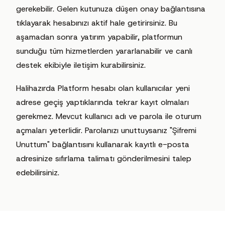
gerekebilir. Gelen kutunuza düşen onay bağlantısına
tıklayarak hesabınızı aktif hale getirirsiniz. Bu
aşamadan sonra yatırım yapabilir, platformun
sunduğu tüm hizmetlerden yararlanabilir ve canlı
destek ekibiyle iletişim kurabilirsiniz.
Halihazırda Platform hesabı olan kullanıcılar yeni
adrese geçiş yaptıklarında tekrar kayıt olmaları
gerekmez. Mevcut kullanıcı adı ve parola ile oturum
açmaları yeterlidir. Parolanızı unuttuysanız "Şifremi
Unuttum" bağlantısını kullanarak kayıtlı e-posta
adresinize sıfırlama talimatı gönderilmesini talep
edebilirsiniz.