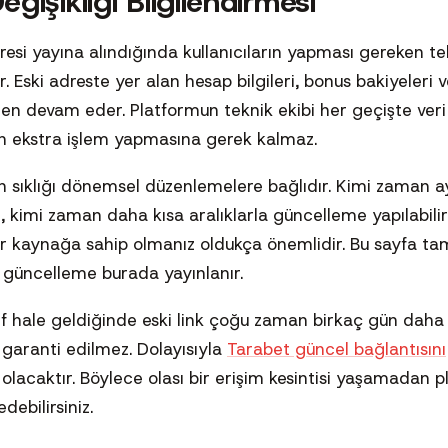
ğişikliği Bilgilendirmesi
dresi yayına alındığında kullanıcıların yapması gereken t
. Eski adreste yer alan hesap bilgileri, bonus bakiyeleri
en devam eder. Platformun teknik ekibi her geçişte veri
rın ekstra işlem yapmasına gerek kalmaz.
nin sıklığı dönemsel düzenlemelere bağlıdır. Kimi zaman a
n, kimi zaman daha kısa aralıklarla güncelleme yapılabili
 bir kaynağa sahip olmanız oldukça önemlidir. Bu sayfa t
r güncelleme burada yayınlanır.
if hale geldiğinde eski link çoğu zaman birkaç gün dah
 garanti edilmez. Dolayısıyla
Tarabet güncel bağlantısını
 olacaktır. Böylece olası bir erişim kesintisi yaşamadan 
ebilirsiniz.