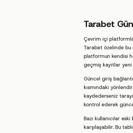
Tarabet Günc
Çevrim içi platformla
Tarabet özelinde bu 
platformun kendisi her
geçmiş kayıtlar yeni 
Güncel giriş bağlant
kısmındaki yönlendi
kaydederseniz tarayı
kontrol ederek günce
Bazı kullanıcılar esk
karşılaşabilir. Bu ta