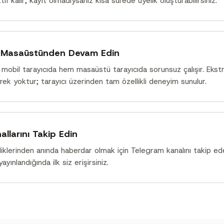
if kalır; kayıt olmadıysanız kısa sürede üyelik oluşturabilirsiniz.
a Masaüstünden Devam Edin
mobil tarayıcıda hem masaüstü tarayıcıda sorunsuz çalışır. Ekst
ek yoktur; tarayıcı üzerinden tam özellikli deneyim sunulur.
nallarını Takip Edin
iklerinden anında haberdar olmak için Telegram kanalını takip ede
ayınlandığında ilk siz erişirsiniz.