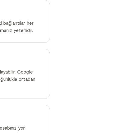
i bağlantılar her
manız yeterlidir.
layabilir. Google
oğunlukla ortadan
esabınız yeni