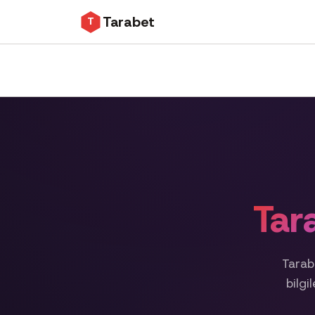
Tarabet
T
Tar
Tarab
bilgi