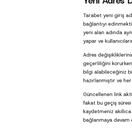
Yeni Adres De
Tarabet yeni giriş a
bağlantıyı edinmektir
yeni alan adında ayn
yapar ve kullanıcıla
Adres değişiklikleri
geçerliliğini korurke
bilgi alabileceğiniz
hazırlanmıştır ve he
Güncellenen link akt
fakat bu geçiş süresi
kaydetmeniz akıllıca
bağlanmaya devam ed