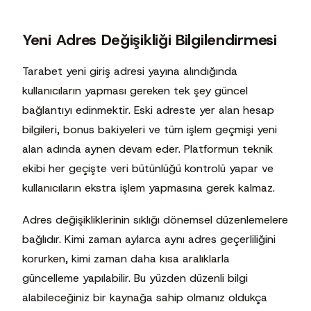
Yeni Adres Değişikliği Bilgilendirmesi
Tarabet yeni giriş adresi yayına alındığında
kullanıcıların yapması gereken tek şey güncel
bağlantıyı edinmektir. Eski adreste yer alan hesap
bilgileri, bonus bakiyeleri ve tüm işlem geçmişi yeni
alan adında aynen devam eder. Platformun teknik
ekibi her geçişte veri bütünlüğü kontrolü yapar ve
kullanıcıların ekstra işlem yapmasına gerek kalmaz.
Adres değişikliklerinin sıklığı dönemsel düzenlemelere
bağlıdır. Kimi zaman aylarca aynı adres geçerliliğini
korurken, kimi zaman daha kısa aralıklarla
güncelleme yapılabilir. Bu yüzden düzenli bilgi
alabileceğiniz bir kaynağa sahip olmanız oldukça