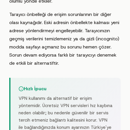
olumlu yönde etkiler.
Tarayıcı önbelleği de erişim sorunlarının bir diğer
olası kaynağıdır. Eski adresin önbellekte kalması yeni
adrese yönlendirmeyi engelleyebilir. Tarayıcınızın
geçmiş verilerini temizlemeniz ya da gizli (incognito)
modda sayfayı açmanız bu sorunu hemen çözer.
Sorun devam ediyorsa farklı bir tarayıcıyı denemek
de etkili bir alternatiftir.
Hızlı İpucu
VPN kullanımı da alternatif bir erişim
yöntemidir. Ücretsiz VPN servisleri hız kaybına
neden olabilir; bu nedenle güvenilir bir servis
tercih etmeniz bağlantı kalitesini korur. VPN
ile bağlandığınızda konum ayarınızın Türkiye'ye