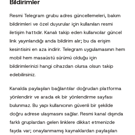
Bildirimler
Resmi Telegram grubu adres güncellemeleri, bakım
bildirimleri ve özel duyurular için kullanılan resmi
iletişim hattıdır. Kanalı takip eden kullanıcılar güncel
link yayınlandığı anda bildirim alır; bu da erişim
kesintisini en aza indirir. Telegram uygulamasının hem
mobil hem masaüstü sürümü olduğu için
bildirimlerinizi hangi cihazdan olursa olsun takip
edebilirsiniz.
Kanalda paylaşılan bağlantılar doğrudan platforma
yönlendirir ve arada ek bir yönlendirme sayfası
bulunmaz. Bu yapı kullanıcının güvenli bir şekilde
doğru adrese ulaşmasını sağlar. Resmi kanal dışında
farklı gruplardan gelen linklere dikkat etmenizde
fayda var; onaylanmamış kaynaklardan paylaşılan