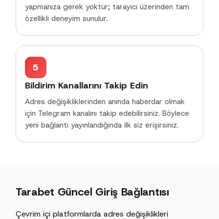
yapmanıza gerek yoktur; tarayıcı üzerinden tam
özellikli deneyim sunulur.
5
Bildirim Kanallarını Takip Edin
Adres değişikliklerinden anında haberdar olmak
için Telegram kanalını takip edebilirsiniz. Böylece
yeni bağlantı yayınlandığında ilk siz erişirsiniz.
Tarabet Güncel Giriş Bağlantısı
Çevrim içi platformlarda adres değişiklikleri