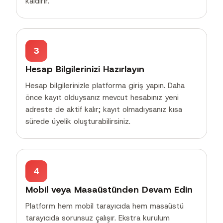
kaldırır.
3
Hesap Bilgilerinizi Hazırlayın
Hesap bilgilerinizle platforma giriş yapın. Daha
önce kayıt olduysanız mevcut hesabınız yeni
adreste de aktif kalır; kayıt olmadıysanız kısa
sürede üyelik oluşturabilirsiniz.
4
Mobil veya Masaüstünden Devam Edin
Platform hem mobil tarayıcıda hem masaüstü
tarayıcıda sorunsuz çalışır. Ekstra kurulum