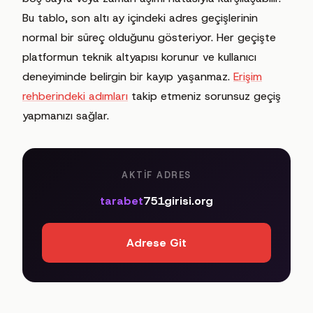
Bu tablo, son altı ay içindeki adres geçişlerinin
normal bir süreç olduğunu gösteriyor. Her geçişte
platformun teknik altyapısı korunur ve kullanıcı
deneyiminde belirgin bir kayıp yaşanmaz.
Erişim
rehberindeki adımları
takip etmeniz sorunsuz geçiş
yapmanızı sağlar.
AKTIF ADRES
tarabet
751girisi.org
Adrese Git