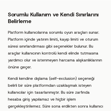
Sorumlu Kullanım ve Kendi Sınırlarını
Belirleme
Platform kullanıcılarına sorumlu oyun araçları sunar.
Platform içinde yatırım limiti, kayıp limiti ve oturum
süresi sınırlandırması gibi seçenekler bulunur. Bu
araçlar kullanıcının kontrolü kendi elinde tutmasına
yardımcı olur ve istenmeyen harcama alışkanlıklarının
önüne geçer.
Kendi kendine dışlama (self-exclusion) seçeneği
belirli bir süre platformdan uzaklaşmak isteyen
kullanıcılar için tasarlanmıştır. Bu süre zarfında
hesaba giriş yapılamaz ve hiçbir işlem
gerçekleştirilemez. Süre sona erdikten sonra kullanıcı