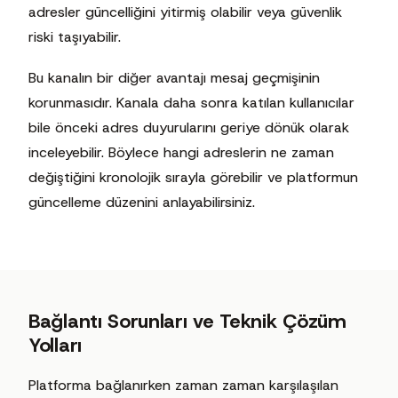
adresler güncelliğini yitirmiş olabilir veya güvenlik
riski taşıyabilir.
Bu kanalın bir diğer avantajı mesaj geçmişinin
korunmasıdır. Kanala daha sonra katılan kullanıcılar
bile önceki adres duyurularını geriye dönük olarak
inceleyebilir. Böylece hangi adreslerin ne zaman
değiştiğini kronolojik sırayla görebilir ve platformun
güncelleme düzenini anlayabilirsiniz.
Bağlantı Sorunları ve Teknik Çözüm
Yolları
Platforma bağlanırken zaman zaman karşılaşılan