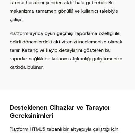
isterse hesabını yeniden aktif hale getirebilir. Bu
mekanizma tamamen gönüllü ve kullanıcı talebiyle
çalışır.
Platform ayrıca oyun geçmişi raporlama özelliği ile
belirli dönemlerdeki aktivitenizi incelemenize olanak
tanır. Kazanç ve kayıp detaylarını gösteren bu
raporlar sağlıklı bir kullanım alışkanlığı geliştirmenize
katkıda bulunur.
Desteklenen Cihazlar ve Tarayıcı
Gereksinimleri
Platform HTML5 tabanlı bir altyapıyla çalıştığı için