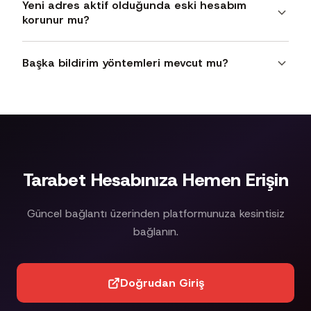
elde edebilirsiniz.
Yeni adres aktif olduğunda eski hesabım
tarafından kullanılan güvenilir ve ücretsiz hizmetlerdir.
korunur mu?
DNS değişikliği kişisel verilerinizi riske atmaz; yalnızca
alan adı çözümleme sunucunuzu değiştirir ve erişim
Evet, adres geçişlerinde kullanıcı hesapları, bakiyeler
engellerini kaldırabilir.
Başka bildirim yöntemleri mevcut mu?
ve işlem geçmişi otomatik olarak aktarılır. Yeni adreste
mevcut mevcut hesap bilgilerinizle giriş yapabilirsiniz;
Telegram en hızlı bildirim kanalıdır, ancak platform
tekrar kayıt olmanız gerekmez.
ayrıca kayıtlı e-posta adreslerine güncelleme bildirimi
gönderir. Canlı destek hattından da son adres bilgisini
edinmeniz mümkündür.
Tarabet Hesabınıza Hemen Erişin
Güncel bağlantı üzerinden platformunuza kesintisiz
bağlanın.
Doğrudan Giriş