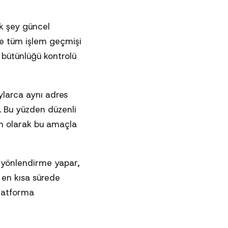
ek şey güncel
 ve tüm işlem geçmişi
 bütünlüğü kontrolü
ylarca aynı adres
r. Bu yüzden düzenli
am olarak bu amaçla
a yönlendirme yapar,
en kısa sürede
platforma