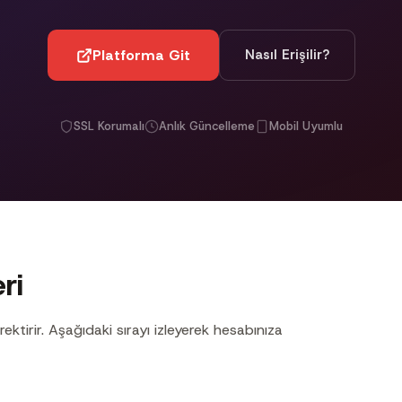
Platforma Git
Nasıl Erişilir?
SSL Korumalı
Anlık Güncelleme
Mobil Uyumlu
ri
tirir. Aşağıdaki sırayı izleyerek hesabınıza