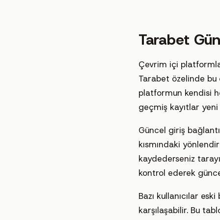
Tarabet Günc
Çevrim içi platformla
Tarabet özelinde bu 
platformun kendisi her
geçmiş kayıtlar yeni 
Güncel giriş bağlant
kısmındaki yönlendi
kaydederseniz tarayı
kontrol ederek günce
Bazı kullanıcılar esk
karşılaşabilir. Bu ta