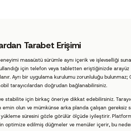
ardan Tarabet Erişimi
eneyimi masaüstü sürümle aynı içerik ve işlevselliği suna
llandığı için telefon veya tabletten eriştiğinizde arayü
anır. Ayrı bir uygulama kurulumu zorunluluğu bulunmaz; 
obil tarayıcılardan doğrudan bağlanabilirsiniz.
e stabilite için birkaç öneriye dikkat edebilirsiniz. Taray
emin olun ve mümkünse arka planda çalışan gereksiz se
yükleme süresini gözle görülür ölçüde iyileştirir. Platfo
n optimize edilmiş düğmeler ve menüler içerir, bu nede