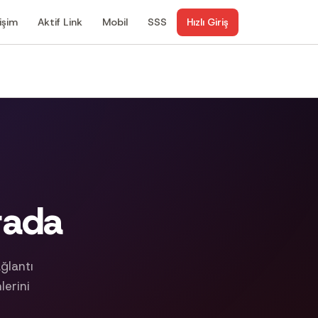
işim
Aktif Link
Mobil
SSS
Hızlı Giriş
rada
ğlantı
lerini