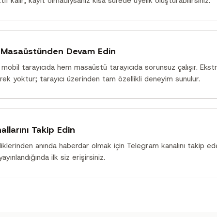
if kalır; kayıt olmadıysanız kısa sürede üyelik oluşturabilirsiniz.
a Masaüstünden Devam Edin
mobil tarayıcıda hem masaüstü tarayıcıda sorunsuz çalışır. Ekst
ek yoktur; tarayıcı üzerinden tam özellikli deneyim sunulur.
nallarını Takip Edin
iklerinden anında haberdar olmak için Telegram kanalını takip ede
ayınlandığında ilk siz erişirsiniz.