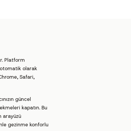
r. Platform
z otomatik olarak
Chrome, Safari,
ıcınızın güncel
kmeleri kapatın. Bu
rm arayüzü
nle gezinme konforlu