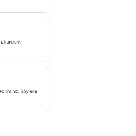
ra kurulum
bilirsiniz. Böylece