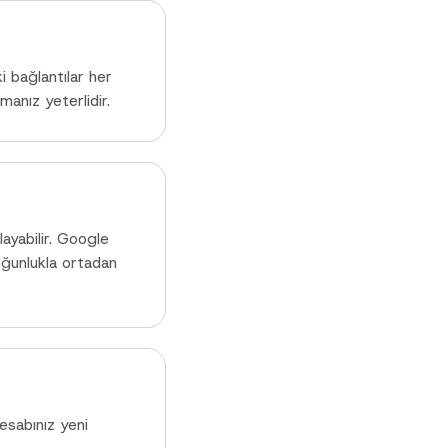
i bağlantılar her
manız yeterlidir.
layabilir. Google
oğunlukla ortadan
esabınız yeni