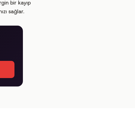
gin bir kayıp
zı sağlar.