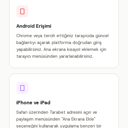
Android Erişimi
Chrome veya tercih ettiğiniz tarayıcıda güncel
bağlantıyı açarak platforma doğrudan giriş
yapabilirsiniz. Ana ekrana kısayol eklemek için
tarayıcı menüsünden yararlanabilirsiniz.
iPhone ve iPad
Safari üzerinden Tarabet adresini açın ve
paylaşım menüsünden "Ana Ekrana Ekle"
seçeneğini kullanarak uygulama benzeri bir