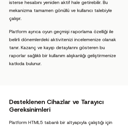
isterse hesabını yeniden aktif hale getirebilir. Bu
mekanizma tamamen gönüllü ve kullanıcı talebiyle
çalışır.
Platform ayrıca oyun geçmişi raporlama özelliği ile
belirli dönemlerdeki aktivitenizi incelemenize olanak
tanır. Kazanç ve kayıp detaylarını gösteren bu
raporlar sağlıklı bir kullanım alışkanlığı geliştirmenize
katkıda bulunur.
Desteklenen Cihazlar ve Tarayıcı
Gereksinimleri
Platform HTML5 tabanlı bir altyapıyla çalıştığı için