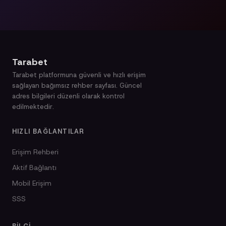
Tarabet
Tarabet platformuna güvenli ve hızlı erişim
sağlayan bağımsız rehber sayfası. Güncel
adres bilgileri düzenli olarak kontrol
edilmektedir.
HIZLI BAĞLANTILAR
Erişim Rehberi
Aktif Bağlantı
Mobil Erişim
SSS