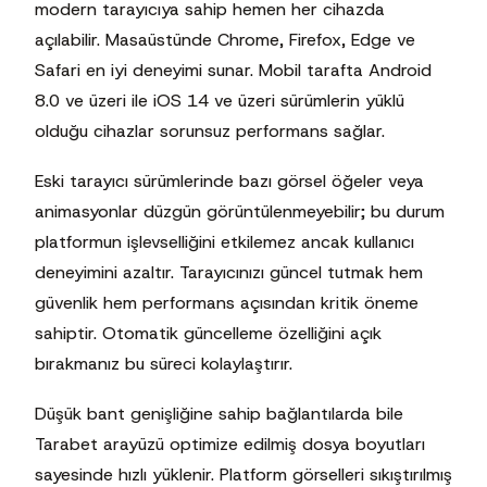
modern tarayıcıya sahip hemen her cihazda
açılabilir. Masaüstünde Chrome, Firefox, Edge ve
Safari en iyi deneyimi sunar. Mobil tarafta Android
8.0 ve üzeri ile iOS 14 ve üzeri sürümlerin yüklü
olduğu cihazlar sorunsuz performans sağlar.
Eski tarayıcı sürümlerinde bazı görsel öğeler veya
animasyonlar düzgün görüntülenmeyebilir; bu durum
platformun işlevselliğini etkilemez ancak kullanıcı
deneyimini azaltır. Tarayıcınızı güncel tutmak hem
güvenlik hem performans açısından kritik öneme
sahiptir. Otomatik güncelleme özelliğini açık
bırakmanız bu süreci kolaylaştırır.
Düşük bant genişliğine sahip bağlantılarda bile
Tarabet arayüzü optimize edilmiş dosya boyutları
sayesinde hızlı yüklenir. Platform görselleri sıkıştırılmış