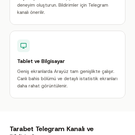
deneyim oluşturun. Bildirimler için Telegram
kanalı önerilir.
Tablet ve Bilgisayar
Geniş ekranlarda Arayüz tam genişlikte çalışır.
Canlı bahis bölümü ve detaylı istatistik ekranları
daha rahat görüntülenir.
Tarabet Telegram Kanalı ve