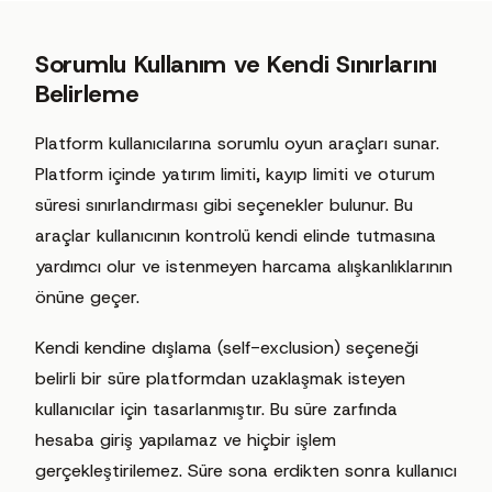
Sorumlu Kullanım ve Kendi Sınırlarını
Belirleme
Platform kullanıcılarına sorumlu oyun araçları sunar.
Platform içinde yatırım limiti, kayıp limiti ve oturum
süresi sınırlandırması gibi seçenekler bulunur. Bu
araçlar kullanıcının kontrolü kendi elinde tutmasına
yardımcı olur ve istenmeyen harcama alışkanlıklarının
önüne geçer.
Kendi kendine dışlama (self-exclusion) seçeneği
belirli bir süre platformdan uzaklaşmak isteyen
kullanıcılar için tasarlanmıştır. Bu süre zarfında
hesaba giriş yapılamaz ve hiçbir işlem
gerçekleştirilemez. Süre sona erdikten sonra kullanıcı