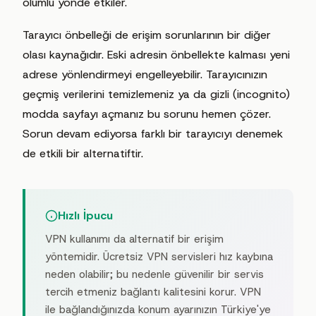
olumlu yönde etkiler.
Tarayıcı önbelleği de erişim sorunlarının bir diğer
olası kaynağıdır. Eski adresin önbellekte kalması yeni
adrese yönlendirmeyi engelleyebilir. Tarayıcınızın
geçmiş verilerini temizlemeniz ya da gizli (incognito)
modda sayfayı açmanız bu sorunu hemen çözer.
Sorun devam ediyorsa farklı bir tarayıcıyı denemek
de etkili bir alternatiftir.
Hızlı İpucu
VPN kullanımı da alternatif bir erişim
yöntemidir. Ücretsiz VPN servisleri hız kaybına
neden olabilir; bu nedenle güvenilir bir servis
tercih etmeniz bağlantı kalitesini korur. VPN
ile bağlandığınızda konum ayarınızın Türkiye'ye