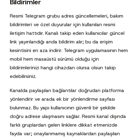
Bildirimler
Resmi Telegram grubu adres güncellemeleri, bakım
bildirimleri ve özel duyurular için kullanılan resmi
iletişim hattıdır. Kanalı takip eden kullanıcılar güncel
link yayınlandığı anda bildirim alır; bu da erişim
kesintisini en aza indirir. Telegram uygulamasının hem
mobil hem masaüstü sürümü olduğu için
bildirimlerinizi hangi cihazdan olursa olsun takip
edebilirsiniz.
Kanalda paylaşılan bağlantılar doğrudan platforma
yönlendirir ve arada ek bir yönlendirme sayfası
bulunmaz. Bu yapı kullanıcının güvenli bir şekilde
doğru adrese ulaşmasını sağlar. Resmi kanal dışında
farklı gruplardan gelen linklere dikkat etmenizde
fayda var; onaylanmamış kaynaklardan paylaşılan