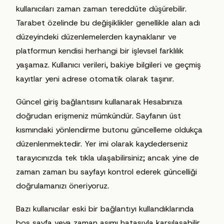
kullanıcıları zaman zaman tereddüte düşürebilir.
Tarabet özelinde bu değişiklikler genellikle alan adı
düzeyindeki düzenlemelerden kaynaklanır ve
platformun kendisi herhangi bir işlevsel farklılık
yaşamaz. Kullanıcı verileri, bakiye bilgileri ve geçmiş
kayıtlar yeni adrese otomatik olarak taşınır.
Güncel giriş bağlantısını kullanarak Hesabınıza
doğrudan erişmeniz mümkündür. Sayfanın üst
kısmındaki yönlendirme butonu güncelleme oldukça
düzenlenmektedir. Yer imi olarak kaydederseniz
tarayıcınızda tek tıkla ulaşabilirsiniz; ancak yine de
zaman zaman bu sayfayı kontrol ederek güncelliği
doğrulamanızı öneriyoruz.
Bazı kullanıcılar eski bir bağlantıyı kullandıklarında
boş sayfa veya zaman aşımı hatasıyla karşılaşabilir.