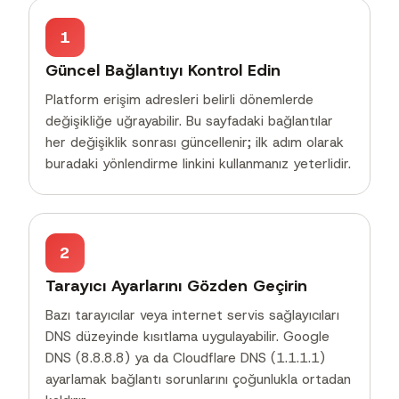
1
Güncel Bağlantıyı Kontrol Edin
Platform erişim adresleri belirli dönemlerde
değişikliğe uğrayabilir. Bu sayfadaki bağlantılar
her değişiklik sonrası güncellenir; ilk adım olarak
buradaki yönlendirme linkini kullanmanız yeterlidir.
2
Tarayıcı Ayarlarını Gözden Geçirin
Bazı tarayıcılar veya internet servis sağlayıcıları
DNS düzeyinde kısıtlama uygulayabilir. Google
DNS (8.8.8.8) ya da Cloudflare DNS (1.1.1.1)
ayarlamak bağlantı sorunlarını çoğunlukla ortadan