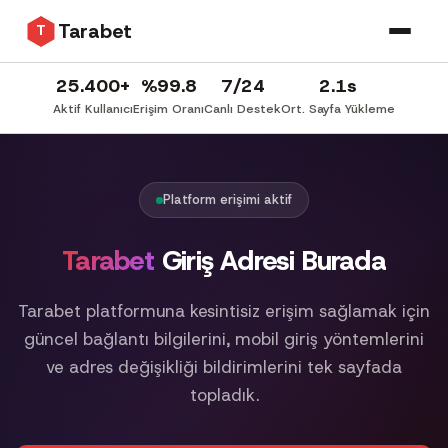
Tarabet
T
25.400+
%99.8
7/24
2.1s
Aktif Kullanıcı
Erişim Oranı
Canlı Destek
Ort. Sayfa Yükleme
Platform erişimi aktif
Tarabet
Giriş Adresi Burada
Tarabet platformuna kesintisiz erişim sağlamak için
güncel bağlantı bilgilerini, mobil giriş yöntemlerini
ve adres değişikliği bildirimlerini tek sayfada
topladık.