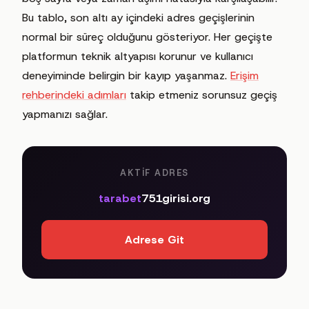
Bu tablo, son altı ay içindeki adres geçişlerinin
normal bir süreç olduğunu gösteriyor. Her geçişte
platformun teknik altyapısı korunur ve kullanıcı
deneyiminde belirgin bir kayıp yaşanmaz.
Erişim
rehberindeki adımları
takip etmeniz sorunsuz geçiş
yapmanızı sağlar.
AKTIF ADRES
tarabet
751girisi.org
Adrese Git