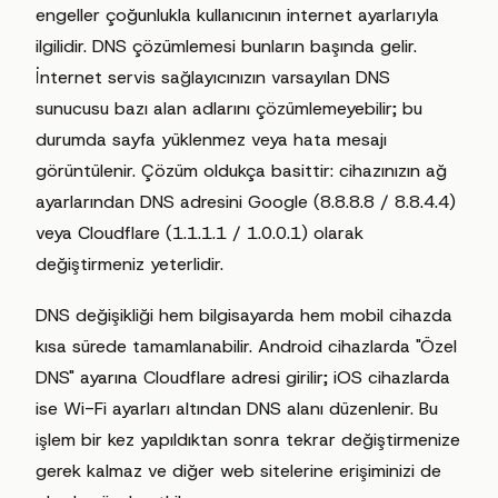
engeller çoğunlukla kullanıcının internet ayarlarıyla
ilgilidir. DNS çözümlemesi bunların başında gelir.
İnternet servis sağlayıcınızın varsayılan DNS
sunucusu bazı alan adlarını çözümlemeyebilir; bu
durumda sayfa yüklenmez veya hata mesajı
görüntülenir. Çözüm oldukça basittir: cihazınızın ağ
ayarlarından DNS adresini Google (8.8.8.8 / 8.8.4.4)
veya Cloudflare (1.1.1.1 / 1.0.0.1) olarak
değiştirmeniz yeterlidir.
DNS değişikliği hem bilgisayarda hem mobil cihazda
kısa sürede tamamlanabilir. Android cihazlarda "Özel
DNS" ayarına Cloudflare adresi girilir; iOS cihazlarda
ise Wi-Fi ayarları altından DNS alanı düzenlenir. Bu
işlem bir kez yapıldıktan sonra tekrar değiştirmenize
gerek kalmaz ve diğer web sitelerine erişiminizi de