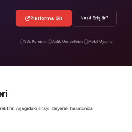
Platforma Git
Nasıl Erişilir?
SSL Korumalı
Anlık Güncelleme
Mobil Uyumlu
ri
tirir. Aşağıdaki sırayı izleyerek hesabınıza