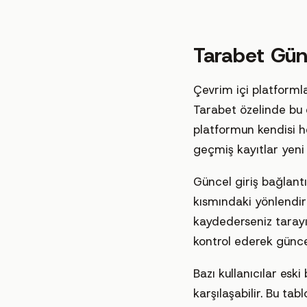
Tarabet Günc
Çevrim içi platformla
Tarabet özelinde bu 
platformun kendisi her
geçmiş kayıtlar yeni 
Güncel giriş bağlant
kısmındaki yönlendi
kaydederseniz tarayı
kontrol ederek günce
Bazı kullanıcılar esk
karşılaşabilir. Bu ta