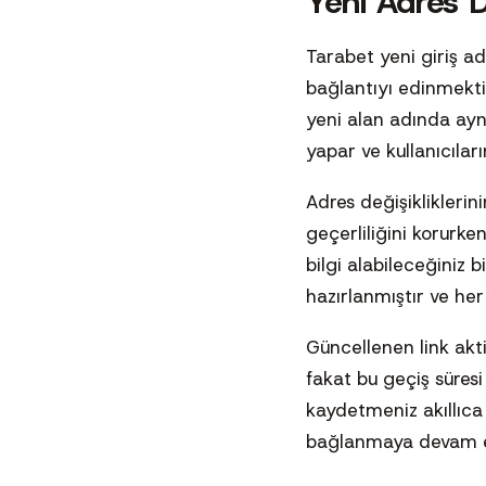
Yeni Adres De
Tarabet yeni giriş a
bağlantıyı edinmektir
yeni alan adında ayn
yapar ve kullanıcıla
Adres değişiklikleri
geçerliliğini korurke
bilgi alabileceğiniz
hazırlanmıştır ve he
Güncellenen link akt
fakat bu geçiş süresi
kaydetmeniz akıllıca
bağlanmaya devam ed