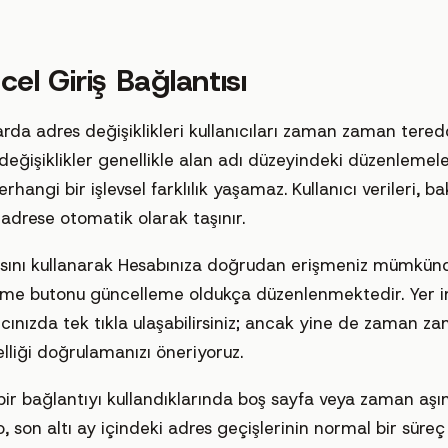
el Giriş Bağlantısı
rda adres değişiklikleri kullanıcıları zaman zaman teredd
değişiklikler genellikle alan adı düzeyindeki düzenlemel
hangi bir işlevsel farklılık yaşamaz. Kullanıcı verileri, bak
adrese otomatik olarak taşınır.
ısını kullanarak Hesabınıza doğrudan erişmeniz mümkünd
rme butonu güncelleme oldukça düzenlenmektedir. Yer i
cınızda tek tıkla ulaşabilirsiniz; ancak yine de zaman z
lliği doğrulamanızı öneriyoruz.
i bir bağlantıyı kullandıklarında boş sayfa veya zaman aşı
blo, son altı ay içindeki adres geçişlerinin normal bir süre