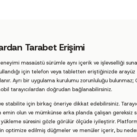
ardan Tarabet Erişimi
eneyimi masaüstü sürümle aynı içerik ve işlevselliği suna
llandığı için telefon veya tabletten eriştiğinizde arayü
anır. Ayrı bir uygulama kurulumu zorunluluğu bulunmaz; 
obil tarayıcılardan doğrudan bağlanabilirsiniz.
e stabilite için birkaç öneriye dikkat edebilirsiniz. Taray
emin olun ve mümkünse arka planda çalışan gereksiz se
yükleme süresini gözle görülür ölçüde iyileştirir. Platfo
n optimize edilmiş düğmeler ve menüler içerir, bu nede