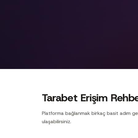
Tarabet Erişim Rehbe
Platforma bağlanmak birkaç basit adım gerek
ulaşabilirsiniz.