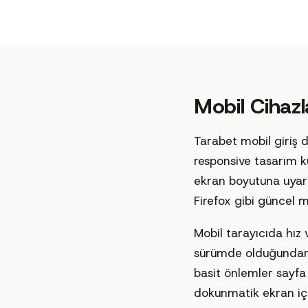
Mobil Cihazl
Tarabet mobil giriş d
responsive tasarım ku
ekran boyutuna uyarl
Firefox gibi güncel m
Mobil tarayıcıda hız v
sürümde olduğundan 
basit önlemler sayfa 
dokunmatik ekran içi