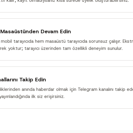
if kalır; kayıt olmadıysanız kısa sürede üyelik oluşturabilirsiniz.
a Masaüstünden Devam Edin
mobil tarayıcıda hem masaüstü tarayıcıda sorunsuz çalışır. Ekst
ek yoktur; tarayıcı üzerinden tam özellikli deneyim sunulur.
nallarını Takip Edin
iklerinden anında haberdar olmak için Telegram kanalını takip ede
ayınlandığında ilk siz erişirsiniz.