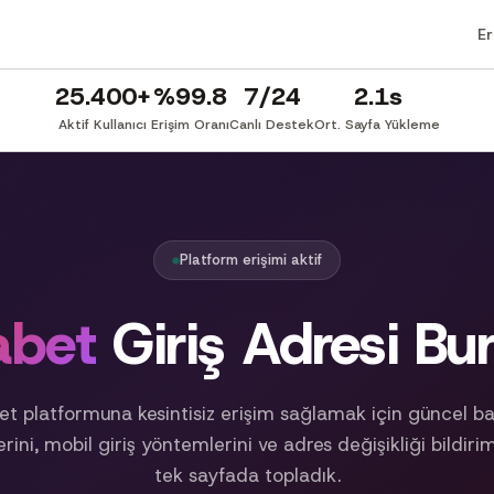
Er
25.400+
%99.8
7/24
2.1s
Aktif Kullanıcı
Erişim Oranı
Canlı Destek
Ort. Sayfa Yükleme
Platform erişimi aktif
abet
Giriş Adresi Bu
et platformuna kesintisiz erişim sağlamak için güncel ba
lerini, mobil giriş yöntemlerini ve adres değişikliği bildirim
tek sayfada topladık.