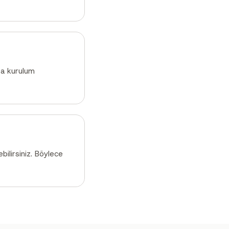
ra kurulum
bilirsiniz. Böylece