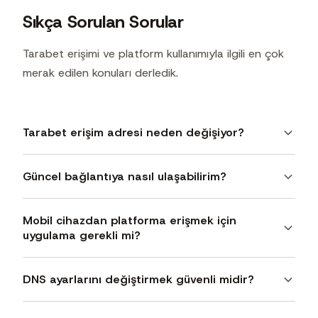
Sıkça Sorulan Sorular
Tarabet erişimi ve platform kullanımıyla ilgili en çok
merak edilen konuları derledik.
Tarabet erişim adresi neden değişiyor?
Teknik düzenlemeler nedeniyle platform belirli
Güncel bağlantıya nasıl ulaşabilirim?
aralıklarla yeni bir adrese geçiş yapar. Bu değişiklik
platformun içeriğini veya kullanıcı verilerini etkilemez;
Bu sayfadaki yönlendirme butonları güncelleme
yalnızca erişim bağlantısı güncellenir.
Mobil cihazdan platforma erişmek için
yapıldığında düzenlenir. Ek olarak Telegram üzerinden
uygulama gerekli mi?
bildirimleri takip ederek yeni adresin yayına alındığı
anda haberdar olabilirsiniz.
Ek yazılım yüklemenize gerek yoktur. Tarabet mobil
DNS ayarlarını değiştirmek güvenli midir?
tarayıcıda eksiksiz çalışır. İsterseniz tarayıcıdan ana
ekranınıza kısayol ekleyerek pratik bir kısayol deneyimi
Google DNS ve Cloudflare DNS milyonlarca kullanıcı