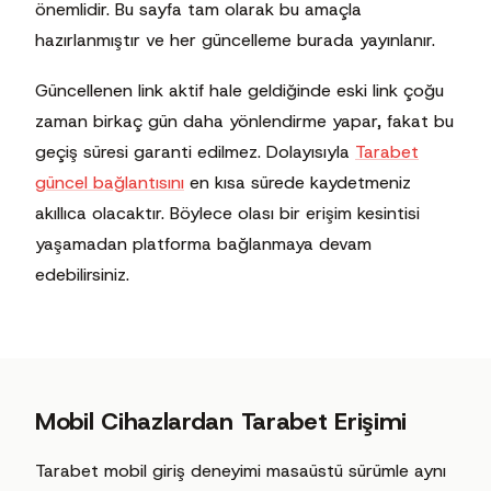
önemlidir. Bu sayfa tam olarak bu amaçla
hazırlanmıştır ve her güncelleme burada yayınlanır.
Güncellenen link aktif hale geldiğinde eski link çoğu
zaman birkaç gün daha yönlendirme yapar, fakat bu
geçiş süresi garanti edilmez. Dolayısıyla
Tarabet
güncel bağlantısını
en kısa sürede kaydetmeniz
akıllıca olacaktır. Böylece olası bir erişim kesintisi
yaşamadan platforma bağlanmaya devam
edebilirsiniz.
Mobil Cihazlardan Tarabet Erişimi
Tarabet mobil giriş deneyimi masaüstü sürümle aynı