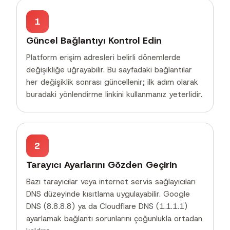
1
Güncel Bağlantıyı Kontrol Edin
Platform erişim adresleri belirli dönemlerde
değişikliğe uğrayabilir. Bu sayfadaki bağlantılar
her değişiklik sonrası güncellenir; ilk adım olarak
buradaki yönlendirme linkini kullanmanız yeterlidir.
2
Tarayıcı Ayarlarını Gözden Geçirin
Bazı tarayıcılar veya internet servis sağlayıcıları
DNS düzeyinde kısıtlama uygulayabilir. Google
DNS (8.8.8.8) ya da Cloudflare DNS (1.1.1.1)
ayarlamak bağlantı sorunlarını çoğunlukla ortadan