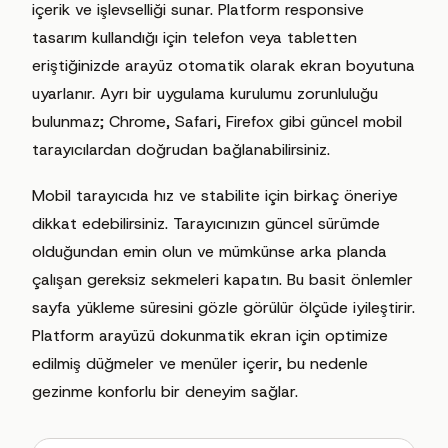
içerik ve işlevselliği sunar. Platform responsive
tasarım kullandığı için telefon veya tabletten
eriştiğinizde arayüz otomatik olarak ekran boyutuna
uyarlanır. Ayrı bir uygulama kurulumu zorunluluğu
bulunmaz; Chrome, Safari, Firefox gibi güncel mobil
tarayıcılardan doğrudan bağlanabilirsiniz.
Mobil tarayıcıda hız ve stabilite için birkaç öneriye
dikkat edebilirsiniz. Tarayıcınızın güncel sürümde
olduğundan emin olun ve mümkünse arka planda
çalışan gereksiz sekmeleri kapatın. Bu basit önlemler
sayfa yükleme süresini gözle görülür ölçüde iyileştirir.
Platform arayüzü dokunmatik ekran için optimize
edilmiş düğmeler ve menüler içerir, bu nedenle
gezinme konforlu bir deneyim sağlar.