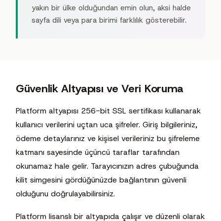
yakın bir ülke olduğundan emin olun, aksi halde
sayfa dili veya para birimi farklılık gösterebilir.
Güvenlik Altyapısı ve Veri Koruma
Platform altyapısı 256-bit SSL sertifikası kullanarak
kullanıcı verilerini uçtan uca şifreler. Giriş bilgileriniz,
ödeme detaylarınız ve kişisel verileriniz bu şifreleme
katmanı sayesinde üçüncü taraflar tarafından
okunamaz hale gelir. Tarayıcınızın adres çubuğunda
kilit simgesini gördüğünüzde bağlantının güvenli
olduğunu doğrulayabilirsiniz.
Platform lisanslı bir altyapıda çalışır ve düzenli olarak