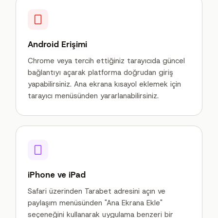
Android Erişimi
Chrome veya tercih ettiğiniz tarayıcıda güncel
bağlantıyı açarak platforma doğrudan giriş
yapabilirsiniz. Ana ekrana kısayol eklemek için
tarayıcı menüsünden yararlanabilirsiniz.
iPhone ve iPad
Safari üzerinden Tarabet adresini açın ve
paylaşım menüsünden "Ana Ekrana Ekle"
seçeneğini kullanarak uygulama benzeri bir