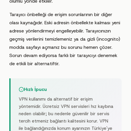
olumlu yönde etkiler.
Tarayıcı önbelleği de erişim sorunlarının bir diğer
olası kaynağıdır. Eski adresin önbellekte kalması yeni
adrese yönlendirmeyi engelleyebilir. Tarayıcınızın
geçmiş verilerini temizlemeniz ya da gizli (incognito)
modda sayfayı açmanız bu sorunu hemen çözer.
Sorun devam ediyorsa farklı bir tarayıcıyı denemek
de etkili bir alternatiftir.
Hızlı İpucu
VPN kullanımı da alternatif bir erişim
yöntemidir. Ücretsiz VPN servisleri hız kaybına
neden olabilir; bu nedenle güvenilir bir servis
tercih etmeniz bağlantı kalitesini korur. VPN
ile bağlandığınızda konum ayarınızın Türkiye'ye