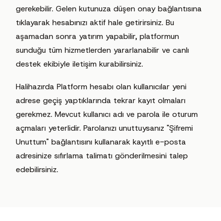
gerekebilir. Gelen kutunuza düşen onay bağlantısına
tıklayarak hesabınızı aktif hale getirirsiniz. Bu
aşamadan sonra yatırım yapabilir, platformun
sunduğu tüm hizmetlerden yararlanabilir ve canlı
destek ekibiyle iletişim kurabilirsiniz.
Halihazırda Platform hesabı olan kullanıcılar yeni
adrese geçiş yaptıklarında tekrar kayıt olmaları
gerekmez. Mevcut kullanıcı adı ve parola ile oturum
açmaları yeterlidir. Parolanızı unuttuysanız "Şifremi
Unuttum" bağlantısını kullanarak kayıtlı e-posta
adresinize sıfırlama talimatı gönderilmesini talep
edebilirsiniz.