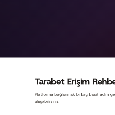
Tarabet Erişim Rehbe
Platforma bağlanmak birkaç basit adım gerek
ulaşabilirsiniz.