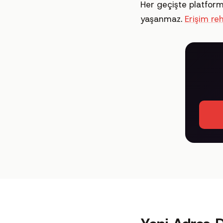
Her geçişte platformu
yaşanmaz.
Erişim re