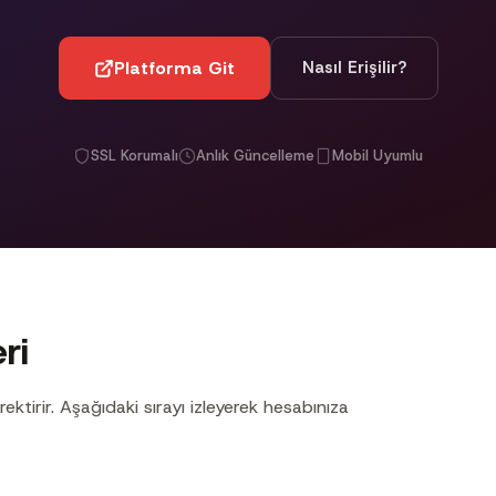
Platforma Git
Nasıl Erişilir?
SSL Korumalı
Anlık Güncelleme
Mobil Uyumlu
ri
tirir. Aşağıdaki sırayı izleyerek hesabınıza