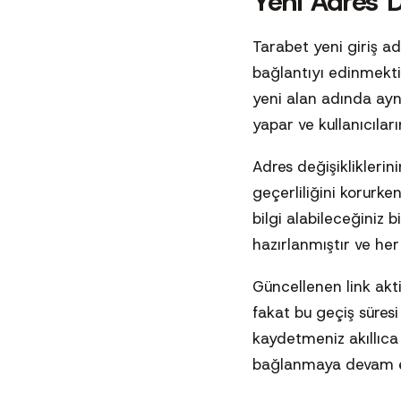
Yeni Adres De
Tarabet yeni giriş a
bağlantıyı edinmektir
yeni alan adında ayn
yapar ve kullanıcıla
Adres değişiklikleri
geçerliliğini korurke
bilgi alabileceğiniz
hazırlanmıştır ve he
Güncellenen link akt
fakat bu geçiş süresi
kaydetmeniz akıllıca
bağlanmaya devam ed