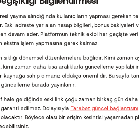
ğişikliği Bilgilendirmesi
dresi yayına alındığında kullanıcıların yapması gereken t
. Eski adreste yer alan hesap bilgileri, bonus bakiyeleri
en devam eder. Platformun teknik ekibi her geçişte veri
rın ekstra işlem yapmasına gerek kalmaz.
nin sıklığı dönemsel düzenlemelere bağlıdır. Kimi zaman a
n, kimi zaman daha kısa aralıklarla güncelleme yapılabili
 bir kaynağa sahip olmanız oldukça önemlidir. Bu sayfa t
r güncelleme burada yayınlanır.
if hale geldiğinde eski link çoğu zaman birkaç gün dah
 garanti edilmez. Dolayısıyla
Tarabet güncel bağlantısını
 olacaktır. Böylece olası bir erişim kesintisi yaşamadan 
ebilirsiniz.