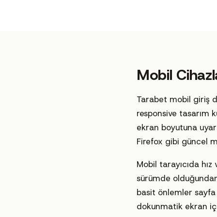
Mobil Cihazl
Tarabet mobil giriş d
responsive tasarım ku
ekran boyutuna uyarl
Firefox gibi güncel m
Mobil tarayıcıda hız v
sürümde olduğundan 
basit önlemler sayfa 
dokunmatik ekran içi