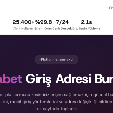
Er
25.400+
%99.8
7/24
2.1s
Aktif Kullanıcı
Erişim Oranı
Canlı Destek
Ort. Sayfa Yükleme
Platform erişimi aktif
abet
Giriş Adresi Bu
et platformuna kesintisiz erişim sağlamak için güncel ba
lerini, mobil giriş yöntemlerini ve adres değişikliği bildirim
tek sayfada topladık.