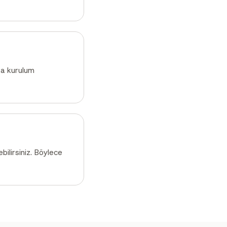
ra kurulum
bilirsiniz. Böylece