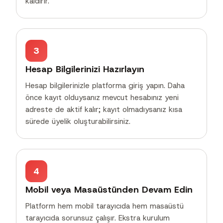
kaldırır.
3
Hesap Bilgilerinizi Hazırlayın
Hesap bilgilerinizle platforma giriş yapın. Daha
önce kayıt olduysanız mevcut hesabınız yeni
adreste de aktif kalır; kayıt olmadıysanız kısa
sürede üyelik oluşturabilirsiniz.
4
Mobil veya Masaüstünden Devam Edin
Platform hem mobil tarayıcıda hem masaüstü
tarayıcıda sorunsuz çalışır. Ekstra kurulum