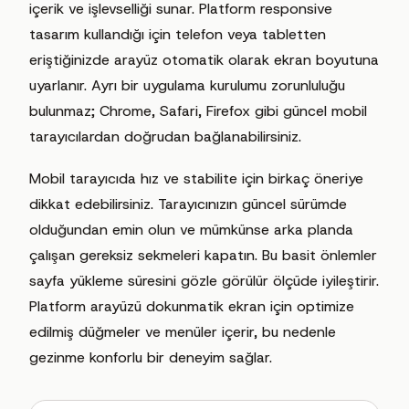
içerik ve işlevselliği sunar. Platform responsive
tasarım kullandığı için telefon veya tabletten
eriştiğinizde arayüz otomatik olarak ekran boyutuna
uyarlanır. Ayrı bir uygulama kurulumu zorunluluğu
bulunmaz; Chrome, Safari, Firefox gibi güncel mobil
tarayıcılardan doğrudan bağlanabilirsiniz.
Mobil tarayıcıda hız ve stabilite için birkaç öneriye
dikkat edebilirsiniz. Tarayıcınızın güncel sürümde
olduğundan emin olun ve mümkünse arka planda
çalışan gereksiz sekmeleri kapatın. Bu basit önlemler
sayfa yükleme süresini gözle görülür ölçüde iyileştirir.
Platform arayüzü dokunmatik ekran için optimize
edilmiş düğmeler ve menüler içerir, bu nedenle
gezinme konforlu bir deneyim sağlar.