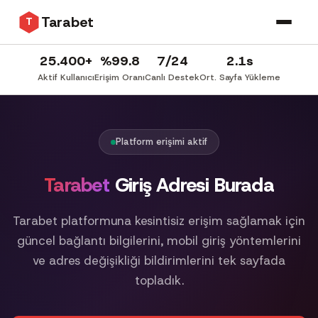
Tarabet
T
25.400+
%99.8
7/24
2.1s
Aktif Kullanıcı
Erişim Oranı
Canlı Destek
Ort. Sayfa Yükleme
Platform erişimi aktif
Tarabet
Giriş Adresi Burada
Tarabet platformuna kesintisiz erişim sağlamak için
güncel bağlantı bilgilerini, mobil giriş yöntemlerini
ve adres değişikliği bildirimlerini tek sayfada
topladık.