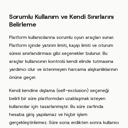
Sorumlu Kullanım ve Kendi Sınırlarını
Belirleme
Platform kullanıcılarına sorumlu oyun araçları sunar.
Platform içinde yatırım limiti, kayıp limiti ve oturum
süresi sınırlandırması gibi seçenekler bulunur. Bu
araçlar kullanıcının kontrolü kendi elinde tutmasına
yardımcı olur ve istenmeyen harcama alışkanlıklarının
önüne geçer.
Kendi kendine dışlama (self-exclusion) seçeneği
belirli bir süre platformdan uzaklaşmak isteyen
kullanıcılar için tasarlanmıştır. Bu süre zarfında
hesaba giriş yapılamaz ve hiçbir işlem
gerçekleştirilemez. Süre sona erdikten sonra kullanıcı