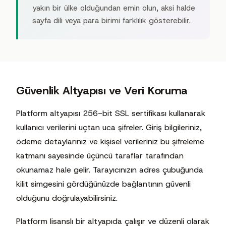
yakın bir ülke olduğundan emin olun, aksi halde
sayfa dili veya para birimi farklılık gösterebilir.
Güvenlik Altyapısı ve Veri Koruma
Platform altyapısı 256-bit SSL sertifikası kullanarak
kullanıcı verilerini uçtan uca şifreler. Giriş bilgileriniz,
ödeme detaylarınız ve kişisel verileriniz bu şifreleme
katmanı sayesinde üçüncü taraflar tarafından
okunamaz hale gelir. Tarayıcınızın adres çubuğunda
kilit simgesini gördüğünüzde bağlantının güvenli
olduğunu doğrulayabilirsiniz.
Platform lisanslı bir altyapıda çalışır ve düzenli olarak