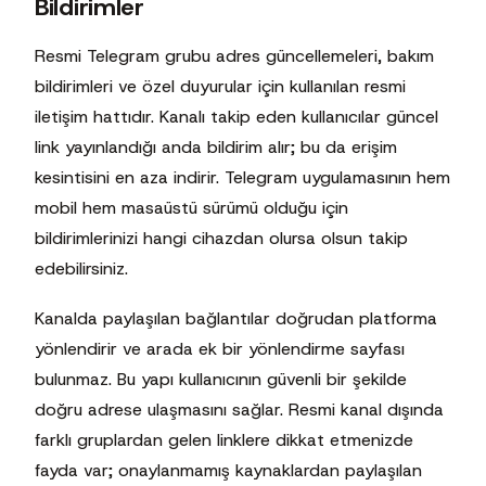
Bildirimler
Resmi Telegram grubu adres güncellemeleri, bakım
bildirimleri ve özel duyurular için kullanılan resmi
iletişim hattıdır. Kanalı takip eden kullanıcılar güncel
link yayınlandığı anda bildirim alır; bu da erişim
kesintisini en aza indirir. Telegram uygulamasının hem
mobil hem masaüstü sürümü olduğu için
bildirimlerinizi hangi cihazdan olursa olsun takip
edebilirsiniz.
Kanalda paylaşılan bağlantılar doğrudan platforma
yönlendirir ve arada ek bir yönlendirme sayfası
bulunmaz. Bu yapı kullanıcının güvenli bir şekilde
doğru adrese ulaşmasını sağlar. Resmi kanal dışında
farklı gruplardan gelen linklere dikkat etmenizde
fayda var; onaylanmamış kaynaklardan paylaşılan