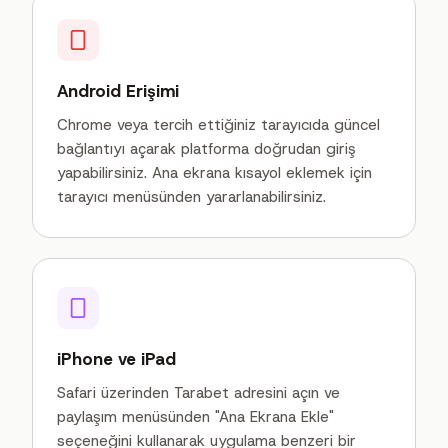
Android Erişimi
Chrome veya tercih ettiğiniz tarayıcıda güncel
bağlantıyı açarak platforma doğrudan giriş
yapabilirsiniz. Ana ekrana kısayol eklemek için
tarayıcı menüsünden yararlanabilirsiniz.
iPhone ve iPad
Safari üzerinden Tarabet adresini açın ve
paylaşım menüsünden "Ana Ekrana Ekle"
seçeneğini kullanarak uygulama benzeri bir