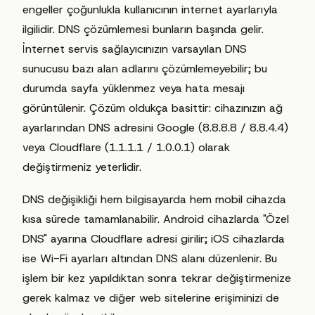
engeller çoğunlukla kullanıcının internet ayarlarıyla
ilgilidir. DNS çözümlemesi bunların başında gelir.
İnternet servis sağlayıcınızın varsayılan DNS
sunucusu bazı alan adlarını çözümlemeyebilir; bu
durumda sayfa yüklenmez veya hata mesajı
görüntülenir. Çözüm oldukça basittir: cihazınızın ağ
ayarlarından DNS adresini Google (8.8.8.8 / 8.8.4.4)
veya Cloudflare (1.1.1.1 / 1.0.0.1) olarak
değiştirmeniz yeterlidir.
DNS değişikliği hem bilgisayarda hem mobil cihazda
kısa sürede tamamlanabilir. Android cihazlarda "Özel
DNS" ayarına Cloudflare adresi girilir; iOS cihazlarda
ise Wi-Fi ayarları altından DNS alanı düzenlenir. Bu
işlem bir kez yapıldıktan sonra tekrar değiştirmenize
gerek kalmaz ve diğer web sitelerine erişiminizi de