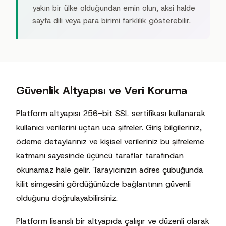
yakın bir ülke olduğundan emin olun, aksi halde
sayfa dili veya para birimi farklılık gösterebilir.
Güvenlik Altyapısı ve Veri Koruma
Platform altyapısı 256-bit SSL sertifikası kullanarak
kullanıcı verilerini uçtan uca şifreler. Giriş bilgileriniz,
ödeme detaylarınız ve kişisel verileriniz bu şifreleme
katmanı sayesinde üçüncü taraflar tarafından
okunamaz hale gelir. Tarayıcınızın adres çubuğunda
kilit simgesini gördüğünüzde bağlantının güvenli
olduğunu doğrulayabilirsiniz.
Platform lisanslı bir altyapıda çalışır ve düzenli olarak