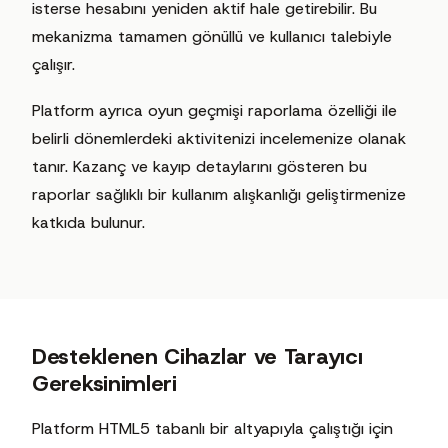
isterse hesabını yeniden aktif hale getirebilir. Bu
mekanizma tamamen gönüllü ve kullanıcı talebiyle
çalışır.
Platform ayrıca oyun geçmişi raporlama özelliği ile
belirli dönemlerdeki aktivitenizi incelemenize olanak
tanır. Kazanç ve kayıp detaylarını gösteren bu
raporlar sağlıklı bir kullanım alışkanlığı geliştirmenize
katkıda bulunur.
Desteklenen Cihazlar ve Tarayıcı
Gereksinimleri
Platform HTML5 tabanlı bir altyapıyla çalıştığı için