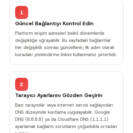
1
Güncel Bağlantıyı Kontrol Edin
Platform erişim adresleri belirli dönemlerde
değişikliğe uğrayabilir. Bu sayfadaki bağlantılar
her değişiklik sonrası güncellenir; ilk adım olarak
buradaki yönlendirme linkini kullanmanız yeterlidir.
2
Tarayıcı Ayarlarını Gözden Geçirin
Bazı tarayıcılar veya internet servis sağlayıcıları
DNS düzeyinde kısıtlama uygulayabilir. Google
DNS (8.8.8.8) ya da Cloudflare DNS (1.1.1.1)
ayarlamak bağlantı sorunlarını çoğunlukla ortadan