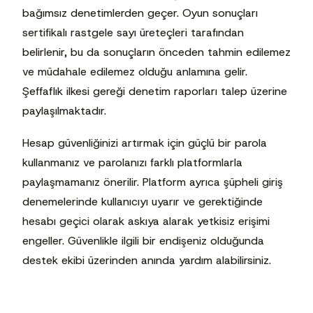
bağımsız denetimlerden geçer. Oyun sonuçları
sertifikalı rastgele sayı üreteçleri tarafından
belirlenir, bu da sonuçların önceden tahmin edilemez
ve müdahale edilemez olduğu anlamına gelir.
Şeffaflık ilkesi gereği denetim raporları talep üzerine
paylaşılmaktadır.
Hesap güvenliğinizi artırmak için güçlü bir parola
kullanmanız ve parolanızı farklı platformlarla
paylaşmamanız önerilir. Platform ayrıca şüpheli giriş
denemelerinde kullanıcıyı uyarır ve gerektiğinde
hesabı geçici olarak askıya alarak yetkisiz erişimi
engeller. Güvenlikle ilgili bir endişeniz olduğunda
destek ekibi üzerinden anında yardım alabilirsiniz.