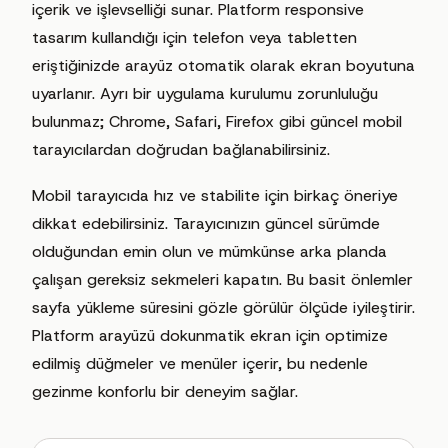
içerik ve işlevselliği sunar. Platform responsive
tasarım kullandığı için telefon veya tabletten
eriştiğinizde arayüz otomatik olarak ekran boyutuna
uyarlanır. Ayrı bir uygulama kurulumu zorunluluğu
bulunmaz; Chrome, Safari, Firefox gibi güncel mobil
tarayıcılardan doğrudan bağlanabilirsiniz.
Mobil tarayıcıda hız ve stabilite için birkaç öneriye
dikkat edebilirsiniz. Tarayıcınızın güncel sürümde
olduğundan emin olun ve mümkünse arka planda
çalışan gereksiz sekmeleri kapatın. Bu basit önlemler
sayfa yükleme süresini gözle görülür ölçüde iyileştirir.
Platform arayüzü dokunmatik ekran için optimize
edilmiş düğmeler ve menüler içerir, bu nedenle
gezinme konforlu bir deneyim sağlar.