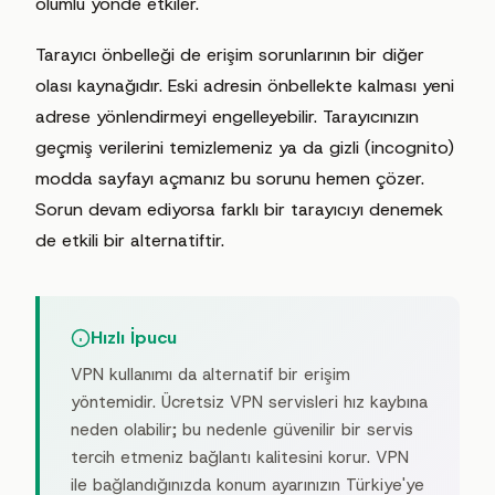
olumlu yönde etkiler.
Tarayıcı önbelleği de erişim sorunlarının bir diğer
olası kaynağıdır. Eski adresin önbellekte kalması yeni
adrese yönlendirmeyi engelleyebilir. Tarayıcınızın
geçmiş verilerini temizlemeniz ya da gizli (incognito)
modda sayfayı açmanız bu sorunu hemen çözer.
Sorun devam ediyorsa farklı bir tarayıcıyı denemek
de etkili bir alternatiftir.
Hızlı İpucu
VPN kullanımı da alternatif bir erişim
yöntemidir. Ücretsiz VPN servisleri hız kaybına
neden olabilir; bu nedenle güvenilir bir servis
tercih etmeniz bağlantı kalitesini korur. VPN
ile bağlandığınızda konum ayarınızın Türkiye'ye