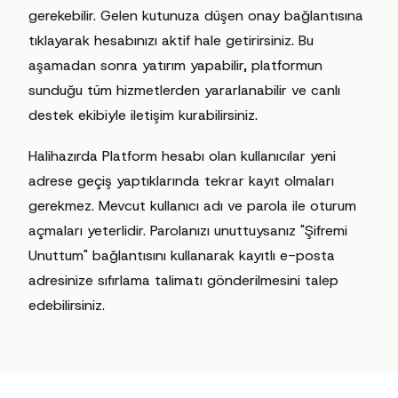
gerekebilir. Gelen kutunuza düşen onay bağlantısına
tıklayarak hesabınızı aktif hale getirirsiniz. Bu
aşamadan sonra yatırım yapabilir, platformun
sunduğu tüm hizmetlerden yararlanabilir ve canlı
destek ekibiyle iletişim kurabilirsiniz.
Halihazırda Platform hesabı olan kullanıcılar yeni
adrese geçiş yaptıklarında tekrar kayıt olmaları
gerekmez. Mevcut kullanıcı adı ve parola ile oturum
açmaları yeterlidir. Parolanızı unuttuysanız "Şifremi
Unuttum" bağlantısını kullanarak kayıtlı e-posta
adresinize sıfırlama talimatı gönderilmesini talep
edebilirsiniz.