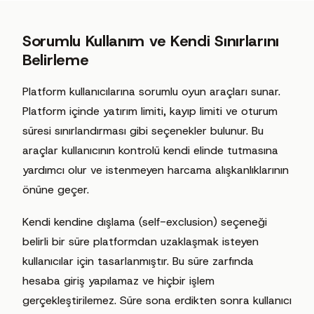
Sorumlu Kullanım ve Kendi Sınırlarını
Belirleme
Platform kullanıcılarına sorumlu oyun araçları sunar.
Platform içinde yatırım limiti, kayıp limiti ve oturum
süresi sınırlandırması gibi seçenekler bulunur. Bu
araçlar kullanıcının kontrolü kendi elinde tutmasına
yardımcı olur ve istenmeyen harcama alışkanlıklarının
önüne geçer.
Kendi kendine dışlama (self-exclusion) seçeneği
belirli bir süre platformdan uzaklaşmak isteyen
kullanıcılar için tasarlanmıştır. Bu süre zarfında
hesaba giriş yapılamaz ve hiçbir işlem
gerçekleştirilemez. Süre sona erdikten sonra kullanıcı