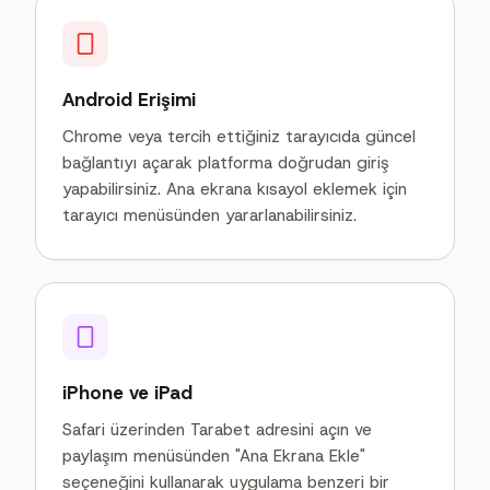
Android Erişimi
Chrome veya tercih ettiğiniz tarayıcıda güncel
bağlantıyı açarak platforma doğrudan giriş
yapabilirsiniz. Ana ekrana kısayol eklemek için
tarayıcı menüsünden yararlanabilirsiniz.
iPhone ve iPad
Safari üzerinden Tarabet adresini açın ve
paylaşım menüsünden "Ana Ekrana Ekle"
seçeneğini kullanarak uygulama benzeri bir