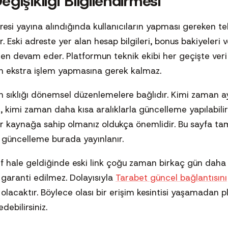
ğişikliği Bilgilendirmesi
dresi yayına alındığında kullanıcıların yapması gereken t
. Eski adreste yer alan hesap bilgileri, bonus bakiyeleri
en devam eder. Platformun teknik ekibi her geçişte veri
rın ekstra işlem yapmasına gerek kalmaz.
nin sıklığı dönemsel düzenlemelere bağlıdır. Kimi zaman a
n, kimi zaman daha kısa aralıklarla güncelleme yapılabili
 bir kaynağa sahip olmanız oldukça önemlidir. Bu sayfa t
r güncelleme burada yayınlanır.
if hale geldiğinde eski link çoğu zaman birkaç gün dah
 garanti edilmez. Dolayısıyla
Tarabet güncel bağlantısını
 olacaktır. Böylece olası bir erişim kesintisi yaşamadan 
ebilirsiniz.