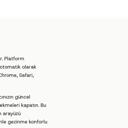
r. Platform
z otomatik olarak
Chrome, Safari,
ıcınızın güncel
kmeleri kapatın. Bu
rm arayüzü
nle gezinme konforlu