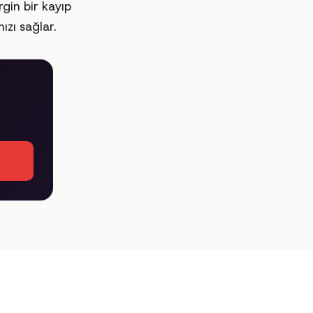
gin bir kayıp
zı sağlar.