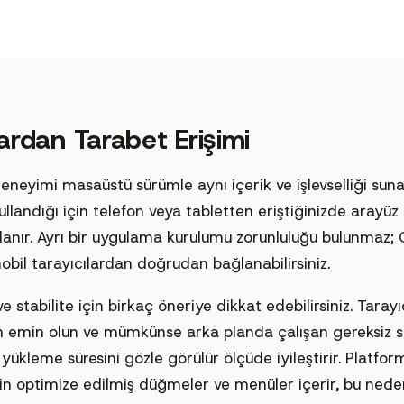
ardan Tarabet Erişimi
eneyimi masaüstü sürümle aynı içerik ve işlevselliği suna
llandığı için telefon veya tabletten eriştiğinizde arayü
anır. Ayrı bir uygulama kurulumu zorunluluğu bulunmaz; 
obil tarayıcılardan doğrudan bağlanabilirsiniz.
e stabilite için birkaç öneriye dikkat edebilirsiniz. Taray
emin olun ve mümkünse arka planda çalışan gereksiz se
yükleme süresini gözle görülür ölçüde iyileştirir. Platfo
n optimize edilmiş düğmeler ve menüler içerir, bu nede