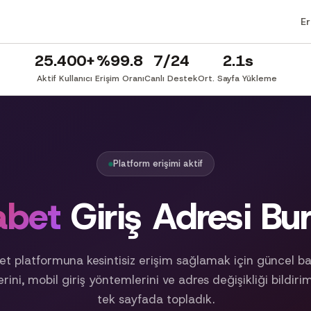
Er
25.400+
%99.8
7/24
2.1s
Aktif Kullanıcı
Erişim Oranı
Canlı Destek
Ort. Sayfa Yükleme
Platform erişimi aktif
abet
Giriş Adresi Bu
et platformuna kesintisiz erişim sağlamak için güncel ba
lerini, mobil giriş yöntemlerini ve adres değişikliği bildirim
tek sayfada topladık.