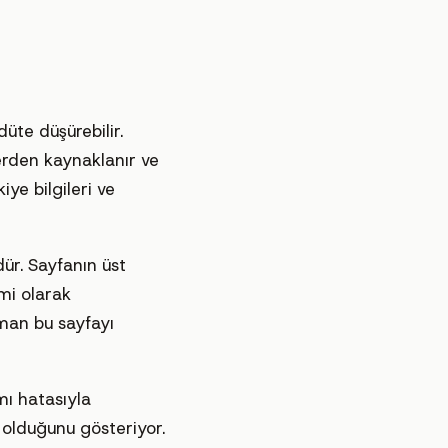
üte düşürebilir.
erden kaynaklanır ve
iye bilgileri ve
ür. Sayfanın üst
mi olarak
aman bu sayfayı
mı hatasıyla
ç olduğunu gösteriyor.