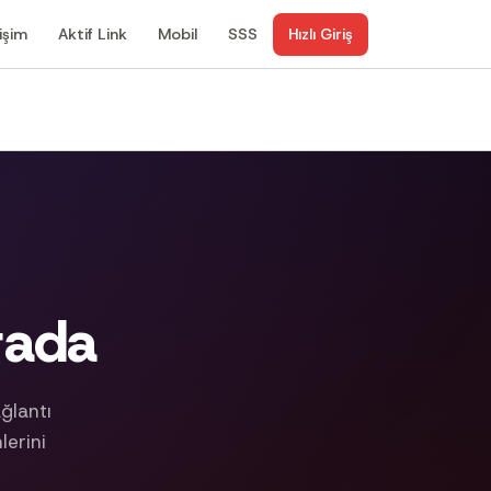
işim
Aktif Link
Mobil
SSS
Hızlı Giriş
rada
ğlantı
lerini