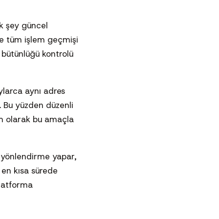
ek şey güncel
 ve tüm işlem geçmişi
 bütünlüğü kontrolü
ylarca aynı adres
r. Bu yüzden düzenli
am olarak bu amaçla
a yönlendirme yapar,
en kısa sürede
platforma