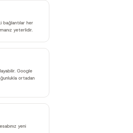
i bağlantılar her
manız yeterlidir.
layabilir. Google
oğunlukla ortadan
esabınız yeni