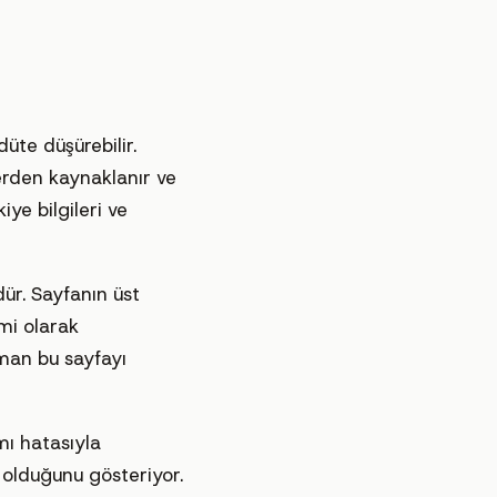
üte düşürebilir.
erden kaynaklanır ve
iye bilgileri ve
ür. Sayfanın üst
mi olarak
aman bu sayfayı
mı hatasıyla
ç olduğunu gösteriyor.