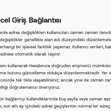
el Giriş Bağlantısı
rda adres değişiklikleri kullanıcıları zaman zaman teredd
değişiklikler genellikle alan adı düzeyindeki düzenlemel
hangi bir işlevsel farklılık yaşamaz. Kullanıcı verileri, bak
adrese otomatik olarak taşınır.
ısını kullanarak Hesabınıza doğrudan erişmeniz mümkünd
rme butonu güncelleme oldukça düzenlenmektedir. Yer i
cınızda tek tıkla ulaşabilirsiniz; ancak yine de zaman z
lliği doğrulamanızı öneriyoruz.
i bir bağlantıyı kullandıklarında boş sayfa veya zaman aşı
blo, son altı ay içindeki adres geçişlerinin normal bir süre