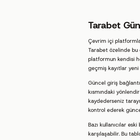
Tarabet Günc
Çevrim içi platformla
Tarabet özelinde bu 
platformun kendisi her
geçmiş kayıtlar yeni 
Güncel giriş bağlant
kısmındaki yönlendi
kaydederseniz tarayı
kontrol ederek günce
Bazı kullanıcılar esk
karşılaşabilir. Bu ta