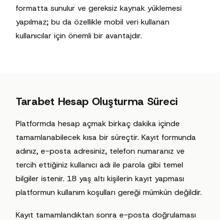
formatta sunulur ve gereksiz kaynak yüklemesi
yapılmaz; bu da özellikle mobil veri kullanan
kullanıcılar için önemli bir avantajdır.
Tarabet Hesap Oluşturma Süreci
Platformda hesap açmak birkaç dakika içinde
tamamlanabilecek kısa bir süreçtir. Kayıt formunda
adınız, e-posta adresiniz, telefon numaranız ve
tercih ettiğiniz kullanıcı adı ile parola gibi temel
bilgiler istenir. 18 yaş altı kişilerin kayıt yapması
platformun kullanım koşulları gereği mümkün değildir.
Kayıt tamamlandıktan sonra e-posta doğrulaması