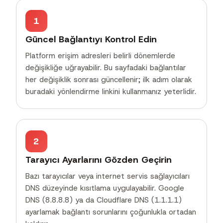
1
Güncel Bağlantıyı Kontrol Edin
Platform erişim adresleri belirli dönemlerde
değişikliğe uğrayabilir. Bu sayfadaki bağlantılar
her değişiklik sonrası güncellenir; ilk adım olarak
buradaki yönlendirme linkini kullanmanız yeterlidir.
2
Tarayıcı Ayarlarını Gözden Geçirin
Bazı tarayıcılar veya internet servis sağlayıcıları
DNS düzeyinde kısıtlama uygulayabilir. Google
DNS (8.8.8.8) ya da Cloudflare DNS (1.1.1.1)
ayarlamak bağlantı sorunlarını çoğunlukla ortadan