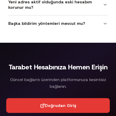
elde edebilirsiniz.
Yeni adres aktif olduğunda eski hesabım
tarafından kullanılan güvenilir ve ücretsiz hizmetlerdir.
korunur mu?
DNS değişikliği kişisel verilerinizi riske atmaz; yalnızca
alan adı çözümleme sunucunuzu değiştirir ve erişim
Evet, adres geçişlerinde kullanıcı hesapları, bakiyeler
engellerini kaldırabilir.
Başka bildirim yöntemleri mevcut mu?
ve işlem geçmişi otomatik olarak aktarılır. Yeni adreste
mevcut mevcut hesap bilgilerinizle giriş yapabilirsiniz;
Telegram en hızlı bildirim kanalıdır, ancak platform
tekrar kayıt olmanız gerekmez.
ayrıca kayıtlı e-posta adreslerine güncelleme bildirimi
gönderir. Canlı destek hattından da son adres bilgisini
edinmeniz mümkündür.
Tarabet Hesabınıza Hemen Erişin
Güncel bağlantı üzerinden platformunuza kesintisiz
bağlanın.
Doğrudan Giriş