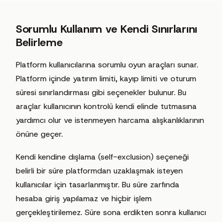
Sorumlu Kullanım ve Kendi Sınırlarını
Belirleme
Platform kullanıcılarına sorumlu oyun araçları sunar.
Platform içinde yatırım limiti, kayıp limiti ve oturum
süresi sınırlandırması gibi seçenekler bulunur. Bu
araçlar kullanıcının kontrolü kendi elinde tutmasına
yardımcı olur ve istenmeyen harcama alışkanlıklarının
önüne geçer.
Kendi kendine dışlama (self-exclusion) seçeneği
belirli bir süre platformdan uzaklaşmak isteyen
kullanıcılar için tasarlanmıştır. Bu süre zarfında
hesaba giriş yapılamaz ve hiçbir işlem
gerçekleştirilemez. Süre sona erdikten sonra kullanıcı