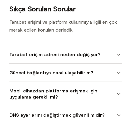
Sıkça Sorulan Sorular
Tarabet erişimi ve platform kullanımıyla ilgili en çok
merak edilen konuları derledik.
Tarabet erişim adresi neden değişiyor?
Teknik düzenlemeler nedeniyle platform belirli
Güncel bağlantıya nasıl ulaşabilirim?
aralıklarla yeni bir adrese geçiş yapar. Bu değişiklik
platformun içeriğini veya kullanıcı verilerini etkilemez;
Bu sayfadaki yönlendirme butonları güncelleme
yalnızca erişim bağlantısı güncellenir.
Mobil cihazdan platforma erişmek için
yapıldığında düzenlenir. Ek olarak Telegram üzerinden
uygulama gerekli mi?
bildirimleri takip ederek yeni adresin yayına alındığı
anda haberdar olabilirsiniz.
Ek yazılım yüklemenize gerek yoktur. Tarabet mobil
DNS ayarlarını değiştirmek güvenli midir?
tarayıcıda eksiksiz çalışır. İsterseniz tarayıcıdan ana
ekranınıza kısayol ekleyerek pratik bir kısayol deneyimi
Google DNS ve Cloudflare DNS milyonlarca kullanıcı