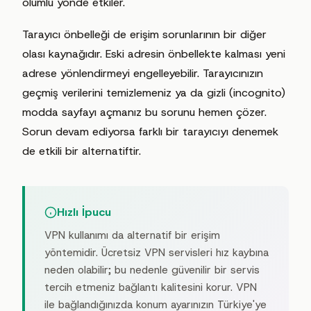
olumlu yönde etkiler.
Tarayıcı önbelleği de erişim sorunlarının bir diğer
olası kaynağıdır. Eski adresin önbellekte kalması yeni
adrese yönlendirmeyi engelleyebilir. Tarayıcınızın
geçmiş verilerini temizlemeniz ya da gizli (incognito)
modda sayfayı açmanız bu sorunu hemen çözer.
Sorun devam ediyorsa farklı bir tarayıcıyı denemek
de etkili bir alternatiftir.
Hızlı İpucu
VPN kullanımı da alternatif bir erişim
yöntemidir. Ücretsiz VPN servisleri hız kaybına
neden olabilir; bu nedenle güvenilir bir servis
tercih etmeniz bağlantı kalitesini korur. VPN
ile bağlandığınızda konum ayarınızın Türkiye'ye