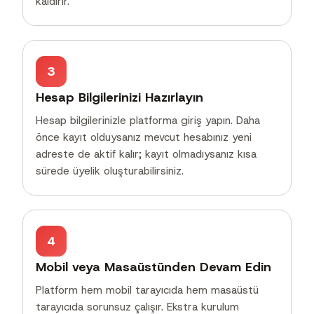
kaldırır.
3
Hesap Bilgilerinizi Hazırlayın
Hesap bilgilerinizle platforma giriş yapın. Daha
önce kayıt olduysanız mevcut hesabınız yeni
adreste de aktif kalır; kayıt olmadıysanız kısa
sürede üyelik oluşturabilirsiniz.
4
Mobil veya Masaüstünden Devam Edin
Platform hem mobil tarayıcıda hem masaüstü
tarayıcıda sorunsuz çalışır. Ekstra kurulum