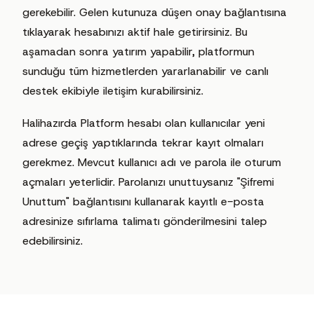
gerekebilir. Gelen kutunuza düşen onay bağlantısına
tıklayarak hesabınızı aktif hale getirirsiniz. Bu
aşamadan sonra yatırım yapabilir, platformun
sunduğu tüm hizmetlerden yararlanabilir ve canlı
destek ekibiyle iletişim kurabilirsiniz.
Halihazırda Platform hesabı olan kullanıcılar yeni
adrese geçiş yaptıklarında tekrar kayıt olmaları
gerekmez. Mevcut kullanıcı adı ve parola ile oturum
açmaları yeterlidir. Parolanızı unuttuysanız "Şifremi
Unuttum" bağlantısını kullanarak kayıtlı e-posta
adresinize sıfırlama talimatı gönderilmesini talep
edebilirsiniz.