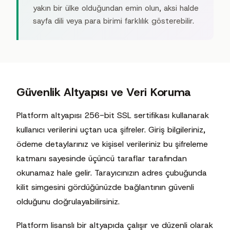
yakın bir ülke olduğundan emin olun, aksi halde
sayfa dili veya para birimi farklılık gösterebilir.
Güvenlik Altyapısı ve Veri Koruma
Platform altyapısı 256-bit SSL sertifikası kullanarak
kullanıcı verilerini uçtan uca şifreler. Giriş bilgileriniz,
ödeme detaylarınız ve kişisel verileriniz bu şifreleme
katmanı sayesinde üçüncü taraflar tarafından
okunamaz hale gelir. Tarayıcınızın adres çubuğunda
kilit simgesini gördüğünüzde bağlantının güvenli
olduğunu doğrulayabilirsiniz.
Platform lisanslı bir altyapıda çalışır ve düzenli olarak