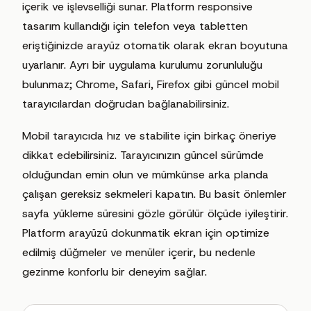
içerik ve işlevselliği sunar. Platform responsive
tasarım kullandığı için telefon veya tabletten
eriştiğinizde arayüz otomatik olarak ekran boyutuna
uyarlanır. Ayrı bir uygulama kurulumu zorunluluğu
bulunmaz; Chrome, Safari, Firefox gibi güncel mobil
tarayıcılardan doğrudan bağlanabilirsiniz.
Mobil tarayıcıda hız ve stabilite için birkaç öneriye
dikkat edebilirsiniz. Tarayıcınızın güncel sürümde
olduğundan emin olun ve mümkünse arka planda
çalışan gereksiz sekmeleri kapatın. Bu basit önlemler
sayfa yükleme süresini gözle görülür ölçüde iyileştirir.
Platform arayüzü dokunmatik ekran için optimize
edilmiş düğmeler ve menüler içerir, bu nedenle
gezinme konforlu bir deneyim sağlar.