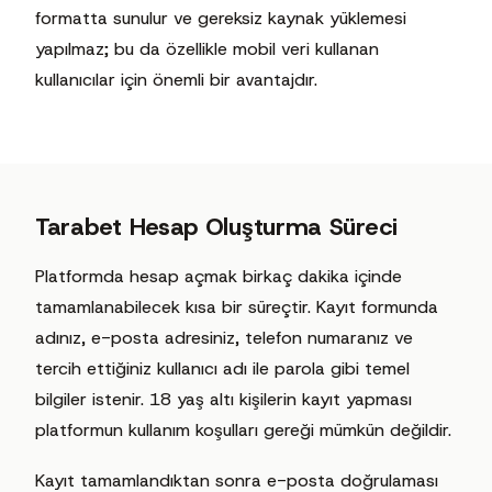
formatta sunulur ve gereksiz kaynak yüklemesi
yapılmaz; bu da özellikle mobil veri kullanan
kullanıcılar için önemli bir avantajdır.
Tarabet Hesap Oluşturma Süreci
Platformda hesap açmak birkaç dakika içinde
tamamlanabilecek kısa bir süreçtir. Kayıt formunda
adınız, e-posta adresiniz, telefon numaranız ve
tercih ettiğiniz kullanıcı adı ile parola gibi temel
bilgiler istenir. 18 yaş altı kişilerin kayıt yapması
platformun kullanım koşulları gereği mümkün değildir.
Kayıt tamamlandıktan sonra e-posta doğrulaması