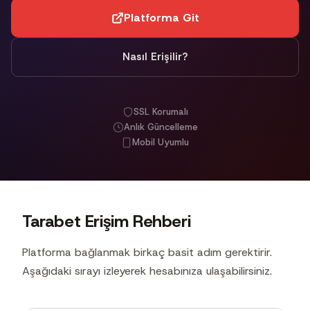
Platforma Git
Nasıl Erişilir?
SSL Korumalı
Anlık Güncelleme
Mobil Uyumlu
Tarabet Erişim Rehberi
Platforma bağlanmak birkaç basit adım gerektirir.
Aşağıdaki sırayı izleyerek hesabınıza ulaşabilirsiniz.