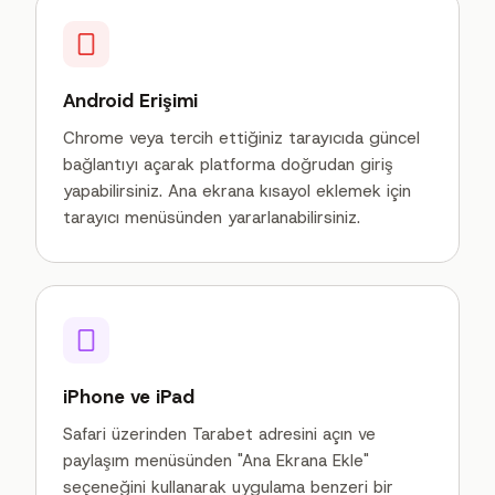
Android Erişimi
Chrome veya tercih ettiğiniz tarayıcıda güncel
bağlantıyı açarak platforma doğrudan giriş
yapabilirsiniz. Ana ekrana kısayol eklemek için
tarayıcı menüsünden yararlanabilirsiniz.
iPhone ve iPad
Safari üzerinden Tarabet adresini açın ve
paylaşım menüsünden "Ana Ekrana Ekle"
seçeneğini kullanarak uygulama benzeri bir