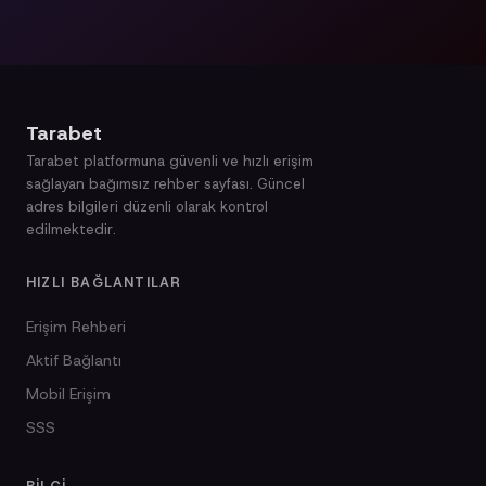
Tarabet
Tarabet platformuna güvenli ve hızlı erişim
sağlayan bağımsız rehber sayfası. Güncel
adres bilgileri düzenli olarak kontrol
edilmektedir.
HIZLI BAĞLANTILAR
Erişim Rehberi
Aktif Bağlantı
Mobil Erişim
SSS