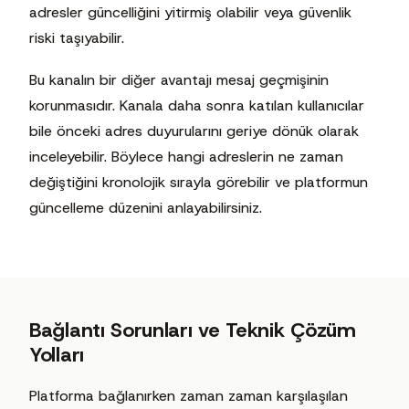
adresler güncelliğini yitirmiş olabilir veya güvenlik
riski taşıyabilir.
Bu kanalın bir diğer avantajı mesaj geçmişinin
korunmasıdır. Kanala daha sonra katılan kullanıcılar
bile önceki adres duyurularını geriye dönük olarak
inceleyebilir. Böylece hangi adreslerin ne zaman
değiştiğini kronolojik sırayla görebilir ve platformun
güncelleme düzenini anlayabilirsiniz.
Bağlantı Sorunları ve Teknik Çözüm
Yolları
Platforma bağlanırken zaman zaman karşılaşılan