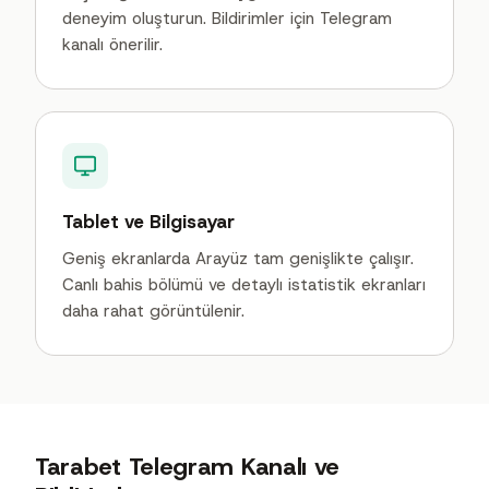
deneyim oluşturun. Bildirimler için Telegram
kanalı önerilir.
Tablet ve Bilgisayar
Geniş ekranlarda Arayüz tam genişlikte çalışır.
Canlı bahis bölümü ve detaylı istatistik ekranları
daha rahat görüntülenir.
Tarabet Telegram Kanalı ve