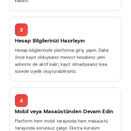
kaldırır.
3
Hesap Bilgilerinizi Hazırlayın
Hesap bilgilerinizle platforma giriş yapın. Daha
önce kayıt olduysanız mevcut hesabınız yeni
adreste de aktif kalır; kayıt olmadıysanız kısa
sürede üyelik oluşturabilirsiniz.
4
Mobil veya Masaüstünden Devam Edin
Platform hem mobil tarayıcıda hem masaüstü
tarayıcıda sorunsuz çalışır. Ekstra kurulum