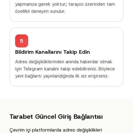
yapmanıza gerek yoktur; tarayıcı üzerinden tam
özellikli deneyim sunulur.
5
Bildirim Kanallarını Takip Edin
Adres değişikliklerinden anında haberdar olmak
için Telegram kanalını takip edebilirsiniz. Böylece
yeni bağlantı yayınlandığında ilk siz erişirsiniz.
Tarabet Güncel Giriş Bağlantısı
Çevrim içi platformlarda adres değişiklikleri