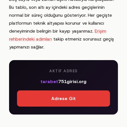
Bu tablo, son altı ay içindeki adres geçişlerinin
normal bir süreç olduğunu gösteriyor. Her geçişte
platformun teknik altyapısı korunur ve kullanıcı
deneyiminde belirgin bir kayıp yaşanmaz.
Erişim
rehberindeki adımları
takip etmeniz sorunsuz geçiş
yapmanızı sağlar.
AKTIF ADRES
tarabet
751girisi.org
Adrese Git