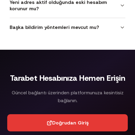
elde edebilirsiniz.
Yeni adres aktif olduğunda eski hesabım
tarafından kullanılan güvenilir ve ücretsiz hizmetlerdir.
korunur mu?
DNS değişikliği kişisel verilerinizi riske atmaz; yalnızca
alan adı çözümleme sunucunuzu değiştirir ve erişim
Evet, adres geçişlerinde kullanıcı hesapları, bakiyeler
engellerini kaldırabilir.
Başka bildirim yöntemleri mevcut mu?
ve işlem geçmişi otomatik olarak aktarılır. Yeni adreste
mevcut mevcut hesap bilgilerinizle giriş yapabilirsiniz;
Telegram en hızlı bildirim kanalıdır, ancak platform
tekrar kayıt olmanız gerekmez.
ayrıca kayıtlı e-posta adreslerine güncelleme bildirimi
gönderir. Canlı destek hattından da son adres bilgisini
edinmeniz mümkündür.
Tarabet Hesabınıza Hemen Erişin
Güncel bağlantı üzerinden platformunuza kesintisiz
bağlanın.
Doğrudan Giriş