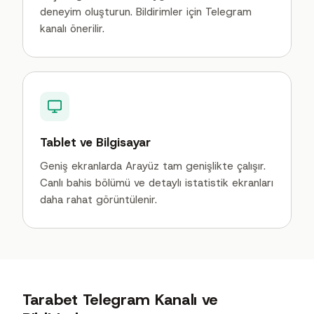
deneyim oluşturun. Bildirimler için Telegram
kanalı önerilir.
Tablet ve Bilgisayar
Geniş ekranlarda Arayüz tam genişlikte çalışır.
Canlı bahis bölümü ve detaylı istatistik ekranları
daha rahat görüntülenir.
Tarabet Telegram Kanalı ve