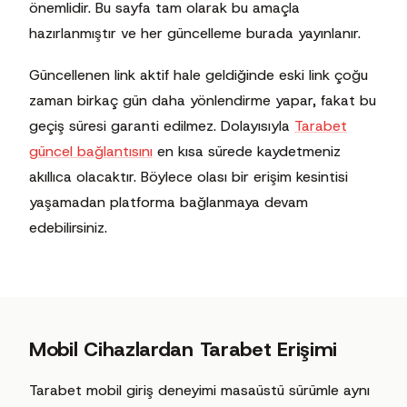
önemlidir. Bu sayfa tam olarak bu amaçla
hazırlanmıştır ve her güncelleme burada yayınlanır.
Güncellenen link aktif hale geldiğinde eski link çoğu
zaman birkaç gün daha yönlendirme yapar, fakat bu
geçiş süresi garanti edilmez. Dolayısıyla
Tarabet
güncel bağlantısını
en kısa sürede kaydetmeniz
akıllıca olacaktır. Böylece olası bir erişim kesintisi
yaşamadan platforma bağlanmaya devam
edebilirsiniz.
Mobil Cihazlardan Tarabet Erişimi
Tarabet mobil giriş deneyimi masaüstü sürümle aynı