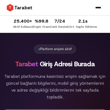
Tarabet
T
25.400+
%99.8
7/24
2.1s
Aktif Kullanıcı
Erişim Oranı
Canlı Destek
Ort. Sayfa Yükleme
Platform erişimi aktif
Tarabet
Giriş Adresi Burada
Tarabet platformuna kesintisiz erişim sağlamak için
güncel bağlantı bilgilerini, mobil giriş yöntemlerini
ve adres değişikliği bildirimlerini tek sayfada
topladık.