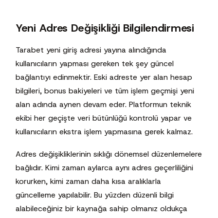
Yeni Adres Değişikliği Bilgilendirmesi
Tarabet yeni giriş adresi yayına alındığında
kullanıcıların yapması gereken tek şey güncel
bağlantıyı edinmektir. Eski adreste yer alan hesap
bilgileri, bonus bakiyeleri ve tüm işlem geçmişi yeni
alan adında aynen devam eder. Platformun teknik
ekibi her geçişte veri bütünlüğü kontrolü yapar ve
kullanıcıların ekstra işlem yapmasına gerek kalmaz.
Adres değişikliklerinin sıklığı dönemsel düzenlemelere
bağlıdır. Kimi zaman aylarca aynı adres geçerliliğini
korurken, kimi zaman daha kısa aralıklarla
güncelleme yapılabilir. Bu yüzden düzenli bilgi
alabileceğiniz bir kaynağa sahip olmanız oldukça