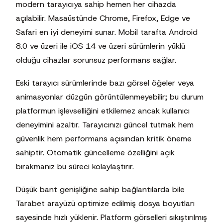
modern tarayıcıya sahip hemen her cihazda
açılabilir. Masaüstünde Chrome, Firefox, Edge ve
Safari en iyi deneyimi sunar. Mobil tarafta Android
8.0 ve üzeri ile iOS 14 ve üzeri sürümlerin yüklü
olduğu cihazlar sorunsuz performans sağlar.
Eski tarayıcı sürümlerinde bazı görsel öğeler veya
animasyonlar düzgün görüntülenmeyebilir; bu durum
platformun işlevselliğini etkilemez ancak kullanıcı
deneyimini azaltır. Tarayıcınızı güncel tutmak hem
güvenlik hem performans açısından kritik öneme
sahiptir. Otomatik güncelleme özelliğini açık
bırakmanız bu süreci kolaylaştırır.
Düşük bant genişliğine sahip bağlantılarda bile
Tarabet arayüzü optimize edilmiş dosya boyutları
sayesinde hızlı yüklenir. Platform görselleri sıkıştırılmış