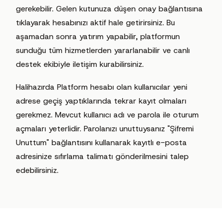
gerekebilir. Gelen kutunuza düşen onay bağlantısına
tıklayarak hesabınızı aktif hale getirirsiniz. Bu
aşamadan sonra yatırım yapabilir, platformun
sunduğu tüm hizmetlerden yararlanabilir ve canlı
destek ekibiyle iletişim kurabilirsiniz.
Halihazırda Platform hesabı olan kullanıcılar yeni
adrese geçiş yaptıklarında tekrar kayıt olmaları
gerekmez. Mevcut kullanıcı adı ve parola ile oturum
açmaları yeterlidir. Parolanızı unuttuysanız "Şifremi
Unuttum" bağlantısını kullanarak kayıtlı e-posta
adresinize sıfırlama talimatı gönderilmesini talep
edebilirsiniz.