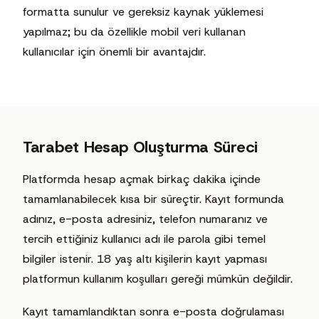
formatta sunulur ve gereksiz kaynak yüklemesi
yapılmaz; bu da özellikle mobil veri kullanan
kullanıcılar için önemli bir avantajdır.
Tarabet Hesap Oluşturma Süreci
Platformda hesap açmak birkaç dakika içinde
tamamlanabilecek kısa bir süreçtir. Kayıt formunda
adınız, e-posta adresiniz, telefon numaranız ve
tercih ettiğiniz kullanıcı adı ile parola gibi temel
bilgiler istenir. 18 yaş altı kişilerin kayıt yapması
platformun kullanım koşulları gereği mümkün değildir.
Kayıt tamamlandıktan sonra e-posta doğrulaması