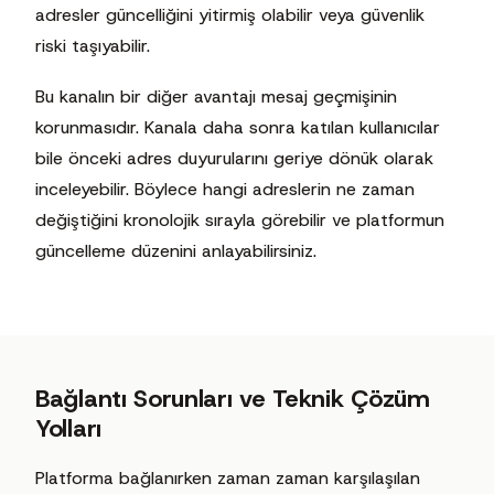
adresler güncelliğini yitirmiş olabilir veya güvenlik
riski taşıyabilir.
Bu kanalın bir diğer avantajı mesaj geçmişinin
korunmasıdır. Kanala daha sonra katılan kullanıcılar
bile önceki adres duyurularını geriye dönük olarak
inceleyebilir. Böylece hangi adreslerin ne zaman
değiştiğini kronolojik sırayla görebilir ve platformun
güncelleme düzenini anlayabilirsiniz.
Bağlantı Sorunları ve Teknik Çözüm
Yolları
Platforma bağlanırken zaman zaman karşılaşılan