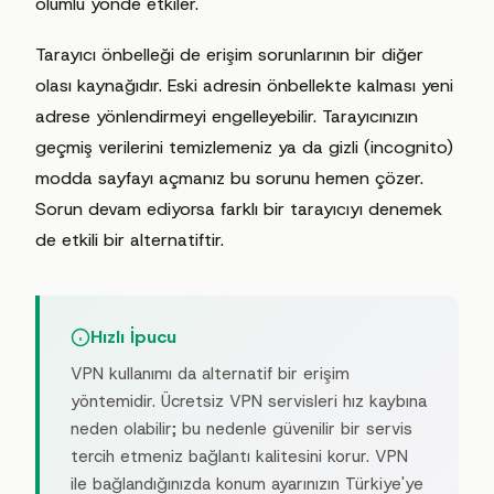
olumlu yönde etkiler.
Tarayıcı önbelleği de erişim sorunlarının bir diğer
olası kaynağıdır. Eski adresin önbellekte kalması yeni
adrese yönlendirmeyi engelleyebilir. Tarayıcınızın
geçmiş verilerini temizlemeniz ya da gizli (incognito)
modda sayfayı açmanız bu sorunu hemen çözer.
Sorun devam ediyorsa farklı bir tarayıcıyı denemek
de etkili bir alternatiftir.
Hızlı İpucu
VPN kullanımı da alternatif bir erişim
yöntemidir. Ücretsiz VPN servisleri hız kaybına
neden olabilir; bu nedenle güvenilir bir servis
tercih etmeniz bağlantı kalitesini korur. VPN
ile bağlandığınızda konum ayarınızın Türkiye'ye