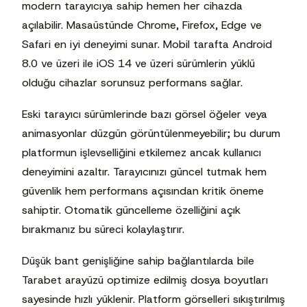
modern tarayıcıya sahip hemen her cihazda
açılabilir. Masaüstünde Chrome, Firefox, Edge ve
Safari en iyi deneyimi sunar. Mobil tarafta Android
8.0 ve üzeri ile iOS 14 ve üzeri sürümlerin yüklü
olduğu cihazlar sorunsuz performans sağlar.
Eski tarayıcı sürümlerinde bazı görsel öğeler veya
animasyonlar düzgün görüntülenmeyebilir; bu durum
platformun işlevselliğini etkilemez ancak kullanıcı
deneyimini azaltır. Tarayıcınızı güncel tutmak hem
güvenlik hem performans açısından kritik öneme
sahiptir. Otomatik güncelleme özelliğini açık
bırakmanız bu süreci kolaylaştırır.
Düşük bant genişliğine sahip bağlantılarda bile
Tarabet arayüzü optimize edilmiş dosya boyutları
sayesinde hızlı yüklenir. Platform görselleri sıkıştırılmış