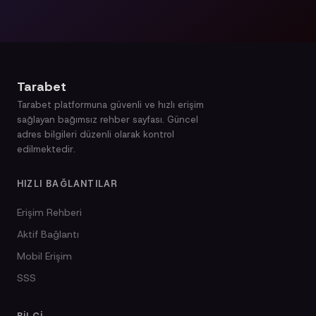
Tarabet
Tarabet platformuna güvenli ve hızlı erişim
sağlayan bağımsız rehber sayfası. Güncel
adres bilgileri düzenli olarak kontrol
edilmektedir.
HIZLI BAĞLANTILAR
Erişim Rehberi
Aktif Bağlantı
Mobil Erişim
SSS