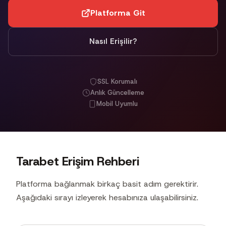
Platforma Git
Nasıl Erişilir?
SSL Korumalı
Anlık Güncelleme
Mobil Uyumlu
Tarabet Erişim Rehberi
Platforma bağlanmak birkaç basit adım gerektirir.
Aşağıdaki sırayı izleyerek hesabınıza ulaşabilirsiniz.