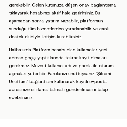
gerekebilir. Gelen kutunuza düşen onay bağlantısına
tıklayarak hesabınızı aktif hale getirirsiniz. Bu
aşamadan sonra yatırım yapabilir, platformun
sunduğu tüm hizmetlerden yararlanabilir ve canlı
destek ekibiyle iletişim kurabilirsiniz.
Halihazırda Platform hesabı olan kullanıcılar yeni
adrese geçiş yaptıklarında tekrar kayıt olmaları
gerekmez. Mevcut kullanıcı adı ve parola ile oturum
açmaları yeterlidir. Parolanızı unuttuysanız "Şifremi
Unuttum" bağlantısını kullanarak kayıtlı e-posta
adresinize sıfırlama talimatı gönderilmesini talep
edebilirsiniz.