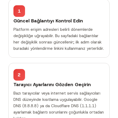
1
Güncel Bağlantıyı Kontrol Edin
Platform erişim adresleri belirli dönemlerde
değişikliğe uğrayabilir. Bu sayfadaki bağlantılar
her değişiklik sonrası güncellenir; ilk adım olarak
buradaki yönlendirme linkini kullanmanız yeterlidir.
2
Tarayıcı Ayarlarını Gözden Geçirin
Bazı tarayıcılar veya internet servis sağlayıcıları
DNS düzeyinde kısıtlama uygulayabilir. Google
DNS (8.8.8.8) ya da Cloudflare DNS (1.1.1.1)
ayarlamak bağlantı sorunlarını çoğunlukla ortadan