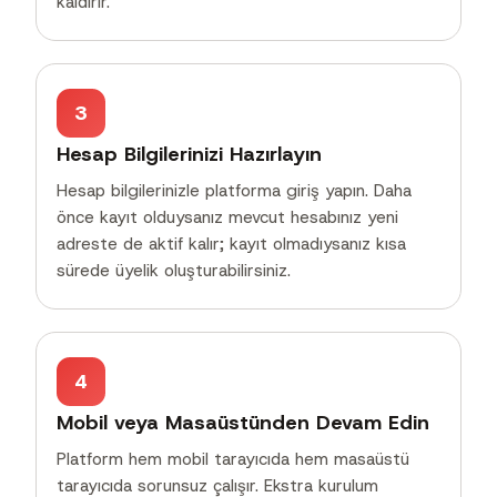
kaldırır.
3
Hesap Bilgilerinizi Hazırlayın
Hesap bilgilerinizle platforma giriş yapın. Daha
önce kayıt olduysanız mevcut hesabınız yeni
adreste de aktif kalır; kayıt olmadıysanız kısa
sürede üyelik oluşturabilirsiniz.
4
Mobil veya Masaüstünden Devam Edin
Platform hem mobil tarayıcıda hem masaüstü
tarayıcıda sorunsuz çalışır. Ekstra kurulum