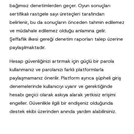
bağımsız denetimlerden geçer. Oyun sonuçları
sertifikalı rastgele sayı üreteçleri tarafından
belirlenir, bu da sonuçların önceden tahmin edilemez
ve müdahale edilemez olduğu anlamına gelir.
Şeffaflık ilkesi gereği denetim raporları talep üzerine
paylaşılmaktadır.
Hesap güvenliğinizi artırmak için güçlü bir parola
kullanmanız ve parolanızı farklı platformlarla
paylaşmamanız önerilir. Platform ayrıca şüpheli giriş
denemelerinde kullanıcıyı uyarır ve gerektiğinde
hesabı geçici olarak askıya alarak yetkisiz erişimi
engeller. Güvenlikle ilgili bir endişeniz olduğunda
destek ekibi üzerinden anında yardım alabilirsiniz.