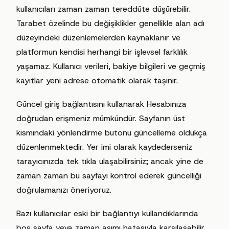
kullanıcıları zaman zaman tereddüte düşürebilir.
Tarabet özelinde bu değişiklikler genellikle alan adı
düzeyindeki düzenlemelerden kaynaklanır ve
platformun kendisi herhangi bir işlevsel farklılık
yaşamaz. Kullanıcı verileri, bakiye bilgileri ve geçmiş
kayıtlar yeni adrese otomatik olarak taşınır.
Güncel giriş bağlantısını kullanarak Hesabınıza
doğrudan erişmeniz mümkündür. Sayfanın üst
kısmındaki yönlendirme butonu güncelleme oldukça
düzenlenmektedir. Yer imi olarak kaydederseniz
tarayıcınızda tek tıkla ulaşabilirsiniz; ancak yine de
zaman zaman bu sayfayı kontrol ederek güncelliği
doğrulamanızı öneriyoruz.
Bazı kullanıcılar eski bir bağlantıyı kullandıklarında
boş sayfa veya zaman aşımı hatasıyla karşılaşabilir.