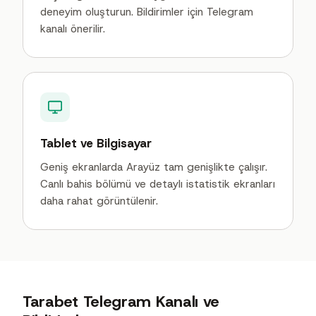
deneyim oluşturun. Bildirimler için Telegram
kanalı önerilir.
Tablet ve Bilgisayar
Geniş ekranlarda Arayüz tam genişlikte çalışır.
Canlı bahis bölümü ve detaylı istatistik ekranları
daha rahat görüntülenir.
Tarabet Telegram Kanalı ve