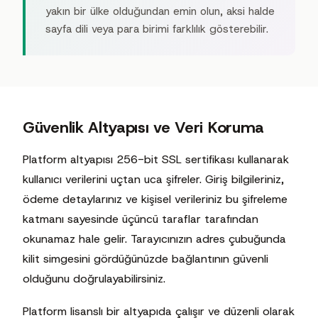
yakın bir ülke olduğundan emin olun, aksi halde
sayfa dili veya para birimi farklılık gösterebilir.
Güvenlik Altyapısı ve Veri Koruma
Platform altyapısı 256-bit SSL sertifikası kullanarak
kullanıcı verilerini uçtan uca şifreler. Giriş bilgileriniz,
ödeme detaylarınız ve kişisel verileriniz bu şifreleme
katmanı sayesinde üçüncü taraflar tarafından
okunamaz hale gelir. Tarayıcınızın adres çubuğunda
kilit simgesini gördüğünüzde bağlantının güvenli
olduğunu doğrulayabilirsiniz.
Platform lisanslı bir altyapıda çalışır ve düzenli olarak