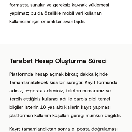
formatta sunulur ve gereksiz kaynak yüklemesi
yapılmaz; bu da özellikle mobil veri kullanan
kullanıcılar için önemli bir avantajdır.
Tarabet Hesap Oluşturma Süreci
Platformda hesap açmak birkaç dakika içinde
tamamlanabilecek kısa bir süreçtir. Kayıt formunda
adınız, e-posta adresiniz, telefon numaranız ve
tercih ettiğiniz kullanıcı adı ile parola gibi temel
bilgiler istenir. 18 yaş altı kişilerin kayıt yapması
platformun kullanım koşulları gereği mümkün değildir.
Kayıt tamamlandıktan sonra e-posta doğrulaması