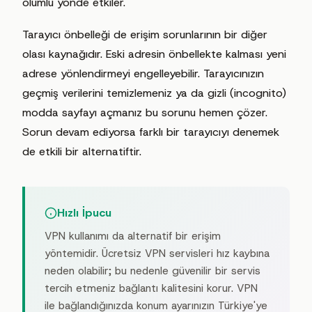
olumlu yönde etkiler.
Tarayıcı önbelleği de erişim sorunlarının bir diğer
olası kaynağıdır. Eski adresin önbellekte kalması yeni
adrese yönlendirmeyi engelleyebilir. Tarayıcınızın
geçmiş verilerini temizlemeniz ya da gizli (incognito)
modda sayfayı açmanız bu sorunu hemen çözer.
Sorun devam ediyorsa farklı bir tarayıcıyı denemek
de etkili bir alternatiftir.
Hızlı İpucu
VPN kullanımı da alternatif bir erişim
yöntemidir. Ücretsiz VPN servisleri hız kaybına
neden olabilir; bu nedenle güvenilir bir servis
tercih etmeniz bağlantı kalitesini korur. VPN
ile bağlandığınızda konum ayarınızın Türkiye'ye