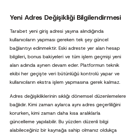
Yeni Adres Değişikliği Bilgilendirmesi
Tarabet yeni giriş adresi yayına alındığında
kullanıcıların yapması gereken tek şey güncel
bağlantıyı edinmektir. Eski adreste yer alan hesap
bilgileri, bonus bakiyeleri ve tüm işlem geçmişi yeni
alan adında aynen devam eder. Platformun teknik
ekibi her geçişte veri bütünlüğü kontrolü yapar ve
kullanıcıların ekstra işlem yapmasına gerek kalmaz.
Adres değişikliklerinin sıklığı dönemsel düzenlemelere
bağlıdır. Kimi zaman aylarca aynı adres geçerliliğini
korurken, kimi zaman daha kısa aralıklarla
güncelleme yapılabilir. Bu yüzden düzenli bilgi
alabileceğiniz bir kaynağa sahip olmanız oldukça