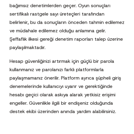
bağımsız denetimlerden geçer. Oyun sonuçları
sertifikalı rastgele sayı üreteçleri tarafından
belirlenir, bu da sonuçların önceden tahmin edilemez
ve müdahale edilemez olduğu anlamına gelir.
Şeffaflık ilkesi gereği denetim raporları talep üzerine
paylaşılmaktadır.
Hesap güvenliğinizi artırmak için güçlü bir parola
kullanmanız ve parolanızı farklı platformlarla
paylaşmamanız önerilir. Platform ayrıca şüpheli giriş
denemelerinde kullanıcıyı uyarır ve gerektiğinde
hesabı geçici olarak askıya alarak yetkisiz erişimi
engeller. Güvenlikle ilgili bir endişeniz olduğunda
destek ekibi üzerinden anında yardım alabilirsiniz.