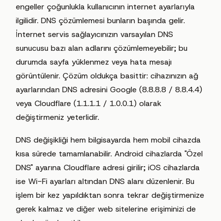
engeller çoğunlukla kullanıcının internet ayarlarıyla
ilgilidir. DNS çözümlemesi bunların başında gelir.
İnternet servis sağlayıcınızın varsayılan DNS
sunucusu bazı alan adlarını çözümlemeyebilir; bu
durumda sayfa yüklenmez veya hata mesajı
görüntülenir. Çözüm oldukça basittir: cihazınızın ağ
ayarlarından DNS adresini Google (8.8.8.8 / 8.8.4.4)
veya Cloudflare (1.1.1.1 / 1.0.0.1) olarak
değiştirmeniz yeterlidir.
DNS değişikliği hem bilgisayarda hem mobil cihazda
kısa sürede tamamlanabilir. Android cihazlarda "Özel
DNS" ayarına Cloudflare adresi girilir; iOS cihazlarda
ise Wi-Fi ayarları altından DNS alanı düzenlenir. Bu
işlem bir kez yapıldıktan sonra tekrar değiştirmenize
gerek kalmaz ve diğer web sitelerine erişiminizi de