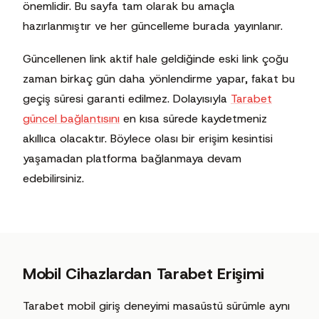
önemlidir. Bu sayfa tam olarak bu amaçla
hazırlanmıştır ve her güncelleme burada yayınlanır.
Güncellenen link aktif hale geldiğinde eski link çoğu
zaman birkaç gün daha yönlendirme yapar, fakat bu
geçiş süresi garanti edilmez. Dolayısıyla
Tarabet
güncel bağlantısını
en kısa sürede kaydetmeniz
akıllıca olacaktır. Böylece olası bir erişim kesintisi
yaşamadan platforma bağlanmaya devam
edebilirsiniz.
Mobil Cihazlardan Tarabet Erişimi
Tarabet mobil giriş deneyimi masaüstü sürümle aynı