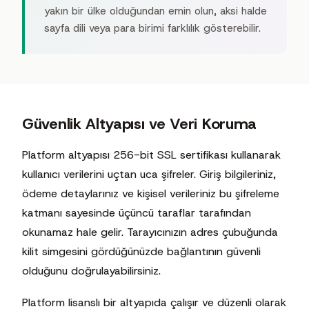
yakın bir ülke olduğundan emin olun, aksi halde
sayfa dili veya para birimi farklılık gösterebilir.
Güvenlik Altyapısı ve Veri Koruma
Platform altyapısı 256-bit SSL sertifikası kullanarak
kullanıcı verilerini uçtan uca şifreler. Giriş bilgileriniz,
ödeme detaylarınız ve kişisel verileriniz bu şifreleme
katmanı sayesinde üçüncü taraflar tarafından
okunamaz hale gelir. Tarayıcınızın adres çubuğunda
kilit simgesini gördüğünüzde bağlantının güvenli
olduğunu doğrulayabilirsiniz.
Platform lisanslı bir altyapıda çalışır ve düzenli olarak