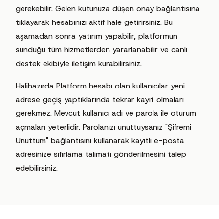
gerekebilir. Gelen kutunuza düşen onay bağlantısına
tıklayarak hesabınızı aktif hale getirirsiniz. Bu
aşamadan sonra yatırım yapabilir, platformun
sunduğu tüm hizmetlerden yararlanabilir ve canlı
destek ekibiyle iletişim kurabilirsiniz.
Halihazırda Platform hesabı olan kullanıcılar yeni
adrese geçiş yaptıklarında tekrar kayıt olmaları
gerekmez. Mevcut kullanıcı adı ve parola ile oturum
açmaları yeterlidir. Parolanızı unuttuysanız "Şifremi
Unuttum" bağlantısını kullanarak kayıtlı e-posta
adresinize sıfırlama talimatı gönderilmesini talep
edebilirsiniz.