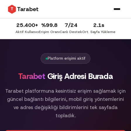
Tarabet
T
25.400+
%99.8
7/24
2.1s
Aktif Kullanıcı
Erişim Oranı
Canlı Destek
Ort. Sayfa Yükleme
Platform erişimi aktif
Tarabet
Giriş Adresi Burada
Tarabet platformuna kesintisiz erişim sağlamak için
güncel bağlantı bilgilerini, mobil giriş yöntemlerini
ve adres değişikliği bildirimlerini tek sayfada
topladık.