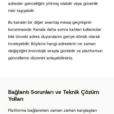
adresler güncelliğini yitirmiş olabilir veya güvenlik
riski taşıyabilir.
Bu kanalın bir diğer avantajı mesaj geçmişinin
korunmasıdır. Kanala daha sonra katılan kullanıcılar
bile önceki adres duyurularını geriye dönük olarak
inceleyebilir. Böylece hangi adreslerin ne zaman
değiştiğini kronolojik sırayla görebilir ve platformun
güncelleme düzenini anlayabilirsiniz.
Bağlantı Sorunları ve Teknik Çözüm
Yolları
Platforma bağlanırken zaman zaman karşılaşılan