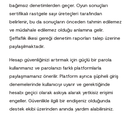
bağımsız denetimlerden geçer. Oyun sonuçları
sertifikalı rastgele sayı üreteçleri tarafından
belirlenir, bu da sonuçların önceden tahmin edilemez
ve müdahale edilemez olduğu anlamına gelir.
Şeffaflık ilkesi gereği denetim raporları talep üzerine
paylaşılmaktadır.
Hesap güvenliğinizi artırmak için güçlü bir parola
kullanmanız ve parolanızı farklı platformlarla
paylaşmamanız önerilir. Platform ayrıca şüpheli giriş
denemelerinde kullanıcıyı uyarır ve gerektiğinde
hesabı geçici olarak askıya alarak yetkisiz erişimi
engeller. Güvenlikle ilgili bir endişeniz olduğunda
destek ekibi üzerinden anında yardım alabilirsiniz.