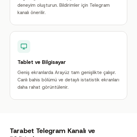
deneyim oluşturun. Bildirimler için Telegram
kanalı önerilir.
Tablet ve Bilgisayar
Geniş ekranlarda Arayüz tam genişlikte çalışır.
Canlı bahis bölümü ve detaylı istatistik ekranları
daha rahat görüntülenir.
Tarabet Telegram Kanalı ve