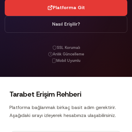
Platforma Git
Nasıl Erişilir?
SSL Korumalı
Anlık Güncelleme
Mobil Uyumlu
Tarabet Erişim Rehberi
Platforma bağlanmak birkaç basit adım gerektirir.
Aşağıdaki sırayı izleyerek hesabınıza ulaşabilirsiniz.