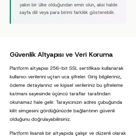
yakın bir ülke olduğundan emin olun, aksi halde
sayfa dili veya para birimi farklılık gösterebilir.
Güvenlik Altyapısı ve Veri Koruma
Platform altyapısı 256-bit SSL sertifikası kullanarak
kullanıcı verilerini uçtan uca şifreler. Giriş bilgileriniz,
ödeme detaylarınız ve kişisel verileriniz bu şifreleme
katmanı sayesinde üçüncü taraflar tarafından
okunamaz hale gelir. Tarayıcınızın adres çubuğunda
kilit simgesini gördüğünüzde bağlantının güvenli
olduğunu doğrulayabilirsiniz.
Platform lisanslı bir altyapıda çalışır ve düzenli olarak