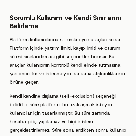
Sorumlu Kullanım ve Kendi Sınırlarını
Belirleme
Platform kullanıcılarına sorumlu oyun araçları sunar.
Platform içinde yatırım limiti, kayıp limiti ve oturum
süresi sınırlandırması gibi seçenekler bulunur. Bu
araçlar kullanıcının kontrolü kendi elinde tutmasına
yardımcı olur ve istenmeyen harcama alışkanlıklarının
önüne geçer.
Kendi kendine dışlama (self-exclusion) seçeneği
belirli bir süre platformdan uzaklaşmak isteyen
kullanıcılar için tasarlanmıştır. Bu süre zarfında
hesaba giriş yapılamaz ve hiçbir işlem
gerçekleştirilemez. Süre sona erdikten sonra kullanıcı