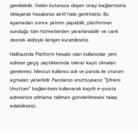
gerekebilir. Gelen kutunuza düşen onay bağlantısına
tıklayarak hesabınızı aktif hale getirirsiniz. Bu
aşamadan sonra yatırım yapabilir, platformun
sunduğu tüm hizmetlerden yararlanabilir ve canlı
destek ekibiyle iletişim kurabilirsiniz.
Halihazırda Platform hesabı olan kullanıcılar yeni
adrese geçiş yaptıklarında tekrar kayıt olmaları
gerekmez. Mevcut kullanıcı adı ve parola ile oturum
açmaları yeterlidir. Parolanızı unuttuysanız "Şifremi
Unuttum" bağlantısını kullanarak kayıtlı e-posta
adresinize sıfırlama talimatı gönderilmesini talep
edebilirsiniz.