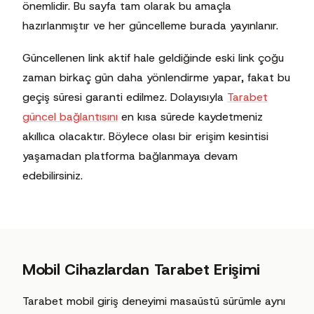
önemlidir. Bu sayfa tam olarak bu amaçla
hazırlanmıştır ve her güncelleme burada yayınlanır.
Güncellenen link aktif hale geldiğinde eski link çoğu
zaman birkaç gün daha yönlendirme yapar, fakat bu
geçiş süresi garanti edilmez. Dolayısıyla
Tarabet
güncel bağlantısını
en kısa sürede kaydetmeniz
akıllıca olacaktır. Böylece olası bir erişim kesintisi
yaşamadan platforma bağlanmaya devam
edebilirsiniz.
Mobil Cihazlardan Tarabet Erişimi
Tarabet mobil giriş deneyimi masaüstü sürümle aynı