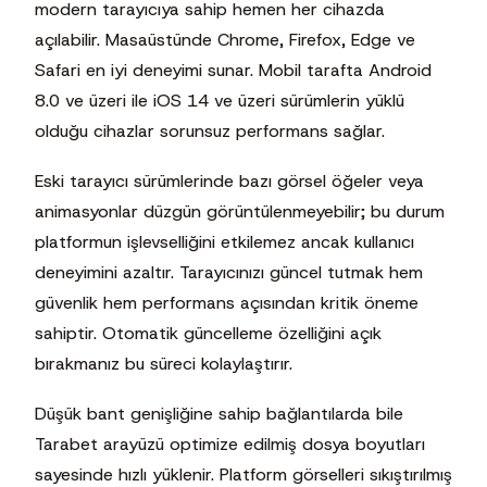
modern tarayıcıya sahip hemen her cihazda
açılabilir. Masaüstünde Chrome, Firefox, Edge ve
Safari en iyi deneyimi sunar. Mobil tarafta Android
8.0 ve üzeri ile iOS 14 ve üzeri sürümlerin yüklü
olduğu cihazlar sorunsuz performans sağlar.
Eski tarayıcı sürümlerinde bazı görsel öğeler veya
animasyonlar düzgün görüntülenmeyebilir; bu durum
platformun işlevselliğini etkilemez ancak kullanıcı
deneyimini azaltır. Tarayıcınızı güncel tutmak hem
güvenlik hem performans açısından kritik öneme
sahiptir. Otomatik güncelleme özelliğini açık
bırakmanız bu süreci kolaylaştırır.
Düşük bant genişliğine sahip bağlantılarda bile
Tarabet arayüzü optimize edilmiş dosya boyutları
sayesinde hızlı yüklenir. Platform görselleri sıkıştırılmış