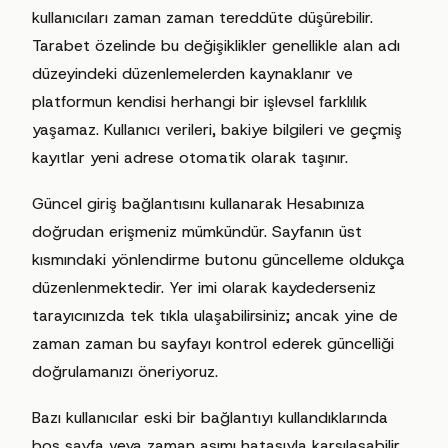
kullanıcıları zaman zaman tereddüte düşürebilir.
Tarabet özelinde bu değişiklikler genellikle alan adı
düzeyindeki düzenlemelerden kaynaklanır ve
platformun kendisi herhangi bir işlevsel farklılık
yaşamaz. Kullanıcı verileri, bakiye bilgileri ve geçmiş
kayıtlar yeni adrese otomatik olarak taşınır.
Güncel giriş bağlantısını kullanarak Hesabınıza
doğrudan erişmeniz mümkündür. Sayfanın üst
kısmındaki yönlendirme butonu güncelleme oldukça
düzenlenmektedir. Yer imi olarak kaydederseniz
tarayıcınızda tek tıkla ulaşabilirsiniz; ancak yine de
zaman zaman bu sayfayı kontrol ederek güncelliği
doğrulamanızı öneriyoruz.
Bazı kullanıcılar eski bir bağlantıyı kullandıklarında
boş sayfa veya zaman aşımı hatasıyla karşılaşabilir.