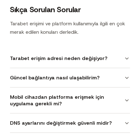
Sıkça Sorulan Sorular
Tarabet erişimi ve platform kullanımıyla ilgili en çok
merak edilen konuları derledik.
Tarabet erişim adresi neden değişiyor?
Teknik düzenlemeler nedeniyle platform belirli
Güncel bağlantıya nasıl ulaşabilirim?
aralıklarla yeni bir adrese geçiş yapar. Bu değişiklik
platformun içeriğini veya kullanıcı verilerini etkilemez;
Bu sayfadaki yönlendirme butonları güncelleme
yalnızca erişim bağlantısı güncellenir.
Mobil cihazdan platforma erişmek için
yapıldığında düzenlenir. Ek olarak Telegram üzerinden
uygulama gerekli mi?
bildirimleri takip ederek yeni adresin yayına alındığı
anda haberdar olabilirsiniz.
Ek yazılım yüklemenize gerek yoktur. Tarabet mobil
DNS ayarlarını değiştirmek güvenli midir?
tarayıcıda eksiksiz çalışır. İsterseniz tarayıcıdan ana
ekranınıza kısayol ekleyerek pratik bir kısayol deneyimi
Google DNS ve Cloudflare DNS milyonlarca kullanıcı