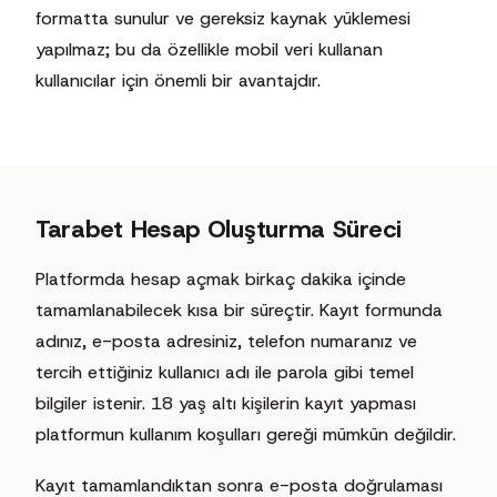
formatta sunulur ve gereksiz kaynak yüklemesi
yapılmaz; bu da özellikle mobil veri kullanan
kullanıcılar için önemli bir avantajdır.
Tarabet Hesap Oluşturma Süreci
Platformda hesap açmak birkaç dakika içinde
tamamlanabilecek kısa bir süreçtir. Kayıt formunda
adınız, e-posta adresiniz, telefon numaranız ve
tercih ettiğiniz kullanıcı adı ile parola gibi temel
bilgiler istenir. 18 yaş altı kişilerin kayıt yapması
platformun kullanım koşulları gereği mümkün değildir.
Kayıt tamamlandıktan sonra e-posta doğrulaması