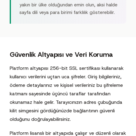
yakın bir ülke olduğundan emin olun, aksi halde
sayfa dili veya para birimi farklılık gösterebilir.
Güvenlik Altyapısı ve Veri Koruma
Platform altyapısı 256-bit SSL sertifikası kullanarak
kullanıcı verilerini uçtan uca şifreler. Giriş bilgileriniz,
ödeme detaylarınız ve kişisel verileriniz bu şifreleme
katmanı sayesinde üçüncü taraflar tarafından
okunamaz hale gelir. Tarayıcınızın adres çubuğunda
kilit simgesini gördüğünüzde bağlantının güvenli
olduğunu doğrulayabilirsiniz.
Platform lisanslı bir altyapıda çalışır ve düzenli olarak