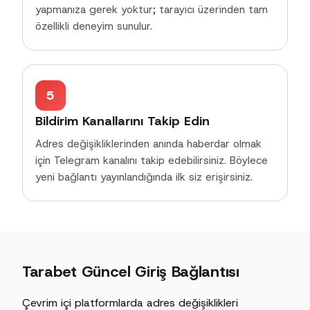
yapmanıza gerek yoktur; tarayıcı üzerinden tam
özellikli deneyim sunulur.
5
Bildirim Kanallarını Takip Edin
Adres değişikliklerinden anında haberdar olmak
için Telegram kanalını takip edebilirsiniz. Böylece
yeni bağlantı yayınlandığında ilk siz erişirsiniz.
Tarabet Güncel Giriş Bağlantısı
Çevrim içi platformlarda adres değişiklikleri