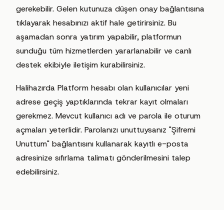
gerekebilir. Gelen kutunuza düşen onay bağlantısına
tıklayarak hesabınızı aktif hale getirirsiniz. Bu
aşamadan sonra yatırım yapabilir, platformun
sunduğu tüm hizmetlerden yararlanabilir ve canlı
destek ekibiyle iletişim kurabilirsiniz.
Halihazırda Platform hesabı olan kullanıcılar yeni
adrese geçiş yaptıklarında tekrar kayıt olmaları
gerekmez. Mevcut kullanıcı adı ve parola ile oturum
açmaları yeterlidir. Parolanızı unuttuysanız "Şifremi
Unuttum" bağlantısını kullanarak kayıtlı e-posta
adresinize sıfırlama talimatı gönderilmesini talep
edebilirsiniz.