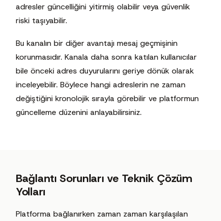
adresler güncelliğini yitirmiş olabilir veya güvenlik
riski taşıyabilir.
Bu kanalın bir diğer avantajı mesaj geçmişinin
korunmasıdır. Kanala daha sonra katılan kullanıcılar
bile önceki adres duyurularını geriye dönük olarak
inceleyebilir. Böylece hangi adreslerin ne zaman
değiştiğini kronolojik sırayla görebilir ve platformun
güncelleme düzenini anlayabilirsiniz.
Bağlantı Sorunları ve Teknik Çözüm
Yolları
Platforma bağlanırken zaman zaman karşılaşılan