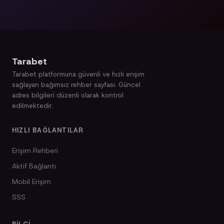
Tarabet
Tarabet platformuna güvenli ve hızlı erişim
sağlayan bağımsız rehber sayfası. Güncel
adres bilgileri düzenli olarak kontrol
edilmektedir.
HIZLI BAĞLANTILAR
Erişim Rehberi
Aktif Bağlantı
Mobil Erişim
SSS