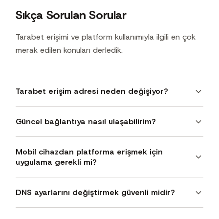
Sıkça Sorulan Sorular
Tarabet erişimi ve platform kullanımıyla ilgili en çok
merak edilen konuları derledik.
Tarabet erişim adresi neden değişiyor?
Teknik düzenlemeler nedeniyle platform belirli
Güncel bağlantıya nasıl ulaşabilirim?
aralıklarla yeni bir adrese geçiş yapar. Bu değişiklik
platformun içeriğini veya kullanıcı verilerini etkilemez;
Bu sayfadaki yönlendirme butonları güncelleme
yalnızca erişim bağlantısı güncellenir.
Mobil cihazdan platforma erişmek için
yapıldığında düzenlenir. Ek olarak Telegram üzerinden
uygulama gerekli mi?
bildirimleri takip ederek yeni adresin yayına alındığı
anda haberdar olabilirsiniz.
Ek yazılım yüklemenize gerek yoktur. Tarabet mobil
DNS ayarlarını değiştirmek güvenli midir?
tarayıcıda eksiksiz çalışır. İsterseniz tarayıcıdan ana
ekranınıza kısayol ekleyerek pratik bir kısayol deneyimi
Google DNS ve Cloudflare DNS milyonlarca kullanıcı