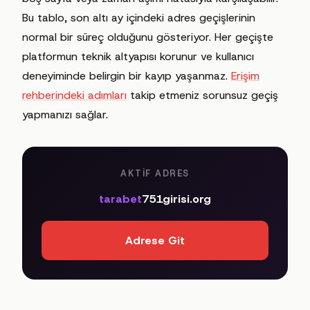
Bu tablo, son altı ay içindeki adres geçişlerinin
normal bir süreç olduğunu gösteriyor. Her geçişte
platformun teknik altyapısı korunur ve kullanıcı
deneyiminde belirgin bir kayıp yaşanmaz.
Erişim
rehberindeki adımları
takip etmeniz sorunsuz geçiş
yapmanızı sağlar.
AKTIF ADRES
tarabet
751girisi.org
Adrese Git