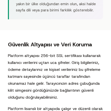
yakın bir ülke olduğundan emin olun, aksi halde
sayfa dili veya para birimi farklılık gösterebilir.
Güvenlik Altyapısı ve Veri Koruma
Platform altyapısı 256-bit SSL sertifikası kullanarak
kullanıcı verilerini uçtan uca şifreler. Giriş bilgileriniz,
ödeme detaylarınız ve kişisel verileriniz bu şifreleme
katmanı sayesinde üçüncü taraflar tarafından
okunamaz hale gelir. Tarayıcınızın adres çubuğunda
kilit simgesini gördüğünüzde bağlantının güvenli
olduğunu doğrulayabilirsiniz.
Platform lisanslı bir altyapıda çalışır ve düzenli olarak