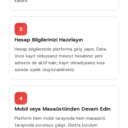
kaldırır.
3
Hesap Bilgilerinizi Hazırlayın
Hesap bilgilerinizle platforma giriş yapın. Daha
önce kayıt olduysanız mevcut hesabınız yeni
adreste de aktif kalır; kayıt olmadıysanız kısa
sürede üyelik oluşturabilirsiniz.
4
Mobil veya Masaüstünden Devam Edin
Platform hem mobil tarayıcıda hem masaüstü
tarayıcıda sorunsuz çalışır. Ekstra kurulum