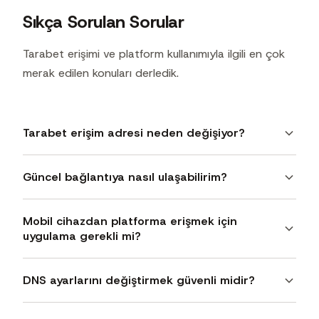
Sıkça Sorulan Sorular
Tarabet erişimi ve platform kullanımıyla ilgili en çok
merak edilen konuları derledik.
Tarabet erişim adresi neden değişiyor?
Teknik düzenlemeler nedeniyle platform belirli
Güncel bağlantıya nasıl ulaşabilirim?
aralıklarla yeni bir adrese geçiş yapar. Bu değişiklik
platformun içeriğini veya kullanıcı verilerini etkilemez;
Bu sayfadaki yönlendirme butonları güncelleme
yalnızca erişim bağlantısı güncellenir.
Mobil cihazdan platforma erişmek için
yapıldığında düzenlenir. Ek olarak Telegram üzerinden
uygulama gerekli mi?
bildirimleri takip ederek yeni adresin yayına alındığı
anda haberdar olabilirsiniz.
Ek yazılım yüklemenize gerek yoktur. Tarabet mobil
DNS ayarlarını değiştirmek güvenli midir?
tarayıcıda eksiksiz çalışır. İsterseniz tarayıcıdan ana
ekranınıza kısayol ekleyerek pratik bir kısayol deneyimi
Google DNS ve Cloudflare DNS milyonlarca kullanıcı