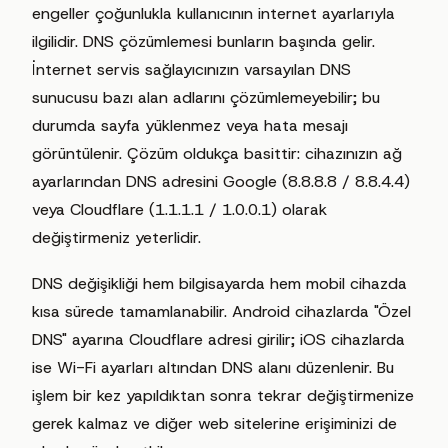
engeller çoğunlukla kullanıcının internet ayarlarıyla
ilgilidir. DNS çözümlemesi bunların başında gelir.
İnternet servis sağlayıcınızın varsayılan DNS
sunucusu bazı alan adlarını çözümlemeyebilir; bu
durumda sayfa yüklenmez veya hata mesajı
görüntülenir. Çözüm oldukça basittir: cihazınızın ağ
ayarlarından DNS adresini Google (8.8.8.8 / 8.8.4.4)
veya Cloudflare (1.1.1.1 / 1.0.0.1) olarak
değiştirmeniz yeterlidir.
DNS değişikliği hem bilgisayarda hem mobil cihazda
kısa sürede tamamlanabilir. Android cihazlarda "Özel
DNS" ayarına Cloudflare adresi girilir; iOS cihazlarda
ise Wi-Fi ayarları altından DNS alanı düzenlenir. Bu
işlem bir kez yapıldıktan sonra tekrar değiştirmenize
gerek kalmaz ve diğer web sitelerine erişiminizi de