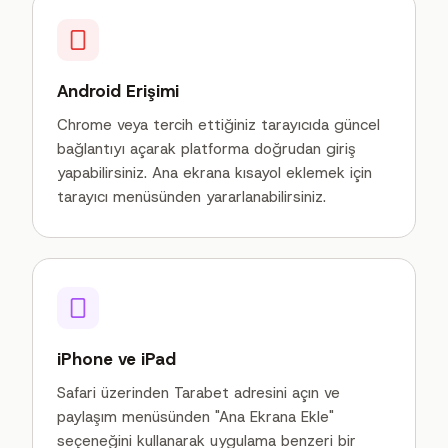
Android Erişimi
Chrome veya tercih ettiğiniz tarayıcıda güncel
bağlantıyı açarak platforma doğrudan giriş
yapabilirsiniz. Ana ekrana kısayol eklemek için
tarayıcı menüsünden yararlanabilirsiniz.
iPhone ve iPad
Safari üzerinden Tarabet adresini açın ve
paylaşım menüsünden "Ana Ekrana Ekle"
seçeneğini kullanarak uygulama benzeri bir