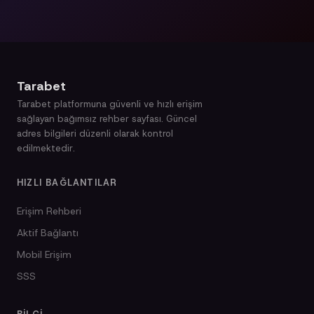
Tarabet
Tarabet platformuna güvenli ve hızlı erişim
sağlayan bağımsız rehber sayfası. Güncel
adres bilgileri düzenli olarak kontrol
edilmektedir.
HIZLI BAĞLANTILAR
Erişim Rehberi
Aktif Bağlantı
Mobil Erişim
SSS