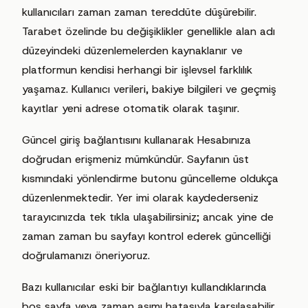
kullanıcıları zaman zaman tereddüte düşürebilir.
Tarabet özelinde bu değişiklikler genellikle alan adı
düzeyindeki düzenlemelerden kaynaklanır ve
platformun kendisi herhangi bir işlevsel farklılık
yaşamaz. Kullanıcı verileri, bakiye bilgileri ve geçmiş
kayıtlar yeni adrese otomatik olarak taşınır.
Güncel giriş bağlantısını kullanarak Hesabınıza
doğrudan erişmeniz mümkündür. Sayfanın üst
kısmındaki yönlendirme butonu güncelleme oldukça
düzenlenmektedir. Yer imi olarak kaydederseniz
tarayıcınızda tek tıkla ulaşabilirsiniz; ancak yine de
zaman zaman bu sayfayı kontrol ederek güncelliği
doğrulamanızı öneriyoruz.
Bazı kullanıcılar eski bir bağlantıyı kullandıklarında
boş sayfa veya zaman aşımı hatasıyla karşılaşabilir.