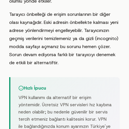
olumlu yönde etkiler.
Tarayıcı önbelleği de erişim sorunlarının bir diğer
olası kaynağıdır. Eski adresin önbellekte kalması yeni
adrese yönlendirmeyi engelleyebilir. Tarayıcınızın
geçmiş verilerini temizlemeniz ya da gizli (incognito)
modda sayfayı açmanız bu sorunu hemen çözer.
Sorun devam ediyorsa farklı bir tarayıcıyı denemek
de etkili bir alternatiftir.
Hızlı İpucu
VPN kullanımı da alternatif bir erişim
yöntemidir. Ücretsiz VPN servisleri hız kaybına
neden olabilir; bu nedenle güvenilir bir servis
tercih etmeniz bağlantı kalitesini korur. VPN
ile bağlandığınızda konum ayarınızın Türkiye'ye