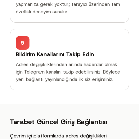
yapmanıza gerek yoktur; tarayıcı üzerinden tam
özellikli deneyim sunulur.
5
Bildirim Kanallarını Takip Edin
Adres değişikliklerinden anında haberdar olmak
için Telegram kanalını takip edebilirsiniz. Böylece
yeni bağlantı yayınlandığında ilk siz erişirsiniz.
Tarabet Güncel Giriş Bağlantısı
Çevrim içi platformlarda adres değişiklikleri