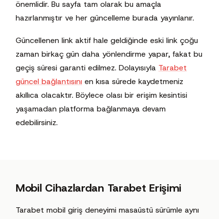
önemlidir. Bu sayfa tam olarak bu amaçla
hazırlanmıştır ve her güncelleme burada yayınlanır.
Güncellenen link aktif hale geldiğinde eski link çoğu
zaman birkaç gün daha yönlendirme yapar, fakat bu
geçiş süresi garanti edilmez. Dolayısıyla
Tarabet
güncel bağlantısını
en kısa sürede kaydetmeniz
akıllıca olacaktır. Böylece olası bir erişim kesintisi
yaşamadan platforma bağlanmaya devam
edebilirsiniz.
Mobil Cihazlardan Tarabet Erişimi
Tarabet mobil giriş deneyimi masaüstü sürümle aynı