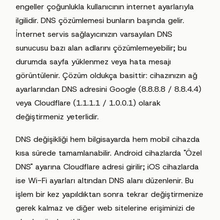
engeller çoğunlukla kullanıcının internet ayarlarıyla
ilgilidir. DNS çözümlemesi bunların başında gelir.
İnternet servis sağlayıcınızın varsayılan DNS
sunucusu bazı alan adlarını çözümlemeyebilir; bu
durumda sayfa yüklenmez veya hata mesajı
görüntülenir. Çözüm oldukça basittir: cihazınızın ağ
ayarlarından DNS adresini Google (8.8.8.8 / 8.8.4.4)
veya Cloudflare (1.1.1.1 / 1.0.0.1) olarak
değiştirmeniz yeterlidir.
DNS değişikliği hem bilgisayarda hem mobil cihazda
kısa sürede tamamlanabilir. Android cihazlarda "Özel
DNS" ayarına Cloudflare adresi girilir; iOS cihazlarda
ise Wi-Fi ayarları altından DNS alanı düzenlenir. Bu
işlem bir kez yapıldıktan sonra tekrar değiştirmenize
gerek kalmaz ve diğer web sitelerine erişiminizi de