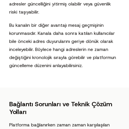
adresler güncelliğini yitirmiş olabilir veya güvenlik
riski taşıyabilir.
Bu kanalın bir diğer avantajı mesaj geçmişinin
korunmasıdır. Kanala daha sonra katılan kullanıcılar
bile önceki adres duyurularını geriye dönük olarak
inceleyebilir. Böylece hangi adreslerin ne zaman
değiştiğini kronolojik sırayla görebilir ve platformun
güncelleme düzenini anlayabilirsiniz.
Bağlantı Sorunları ve Teknik Çözüm
Yolları
Platforma bağlanırken zaman zaman karşılaşılan