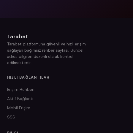
Tarabet
Tarabet platformuna güvenli ve hızlı erişim
sağlayan bağımsız rehber sayfası. Güncel
adres bilgileri düzenli olarak kontrol
edilmektedir.
HIZLI BAĞLANTILAR
Erişim Rehberi
Aktif Bağlantı
Mobil Erişim
SSS