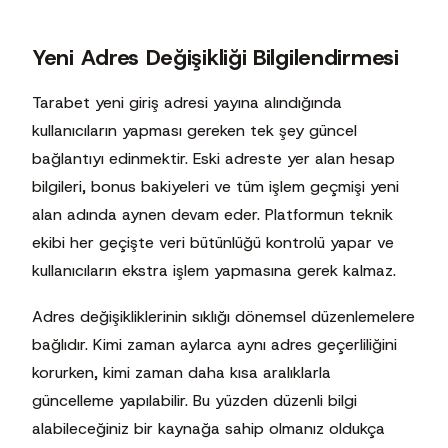
Yeni Adres Değişikliği Bilgilendirmesi
Tarabet yeni giriş adresi yayına alındığında
kullanıcıların yapması gereken tek şey güncel
bağlantıyı edinmektir. Eski adreste yer alan hesap
bilgileri, bonus bakiyeleri ve tüm işlem geçmişi yeni
alan adında aynen devam eder. Platformun teknik
ekibi her geçişte veri bütünlüğü kontrolü yapar ve
kullanıcıların ekstra işlem yapmasına gerek kalmaz.
Adres değişikliklerinin sıklığı dönemsel düzenlemelere
bağlıdır. Kimi zaman aylarca aynı adres geçerliliğini
korurken, kimi zaman daha kısa aralıklarla
güncelleme yapılabilir. Bu yüzden düzenli bilgi
alabileceğiniz bir kaynağa sahip olmanız oldukça