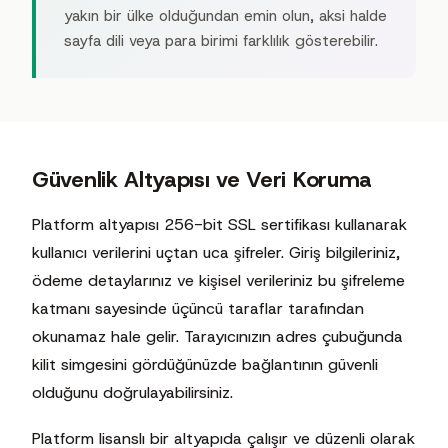
yakın bir ülke olduğundan emin olun, aksi halde
sayfa dili veya para birimi farklılık gösterebilir.
Güvenlik Altyapısı ve Veri Koruma
Platform altyapısı 256-bit SSL sertifikası kullanarak
kullanıcı verilerini uçtan uca şifreler. Giriş bilgileriniz,
ödeme detaylarınız ve kişisel verileriniz bu şifreleme
katmanı sayesinde üçüncü taraflar tarafından
okunamaz hale gelir. Tarayıcınızın adres çubuğunda
kilit simgesini gördüğünüzde bağlantının güvenli
olduğunu doğrulayabilirsiniz.
Platform lisanslı bir altyapıda çalışır ve düzenli olarak