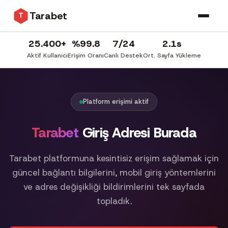
Tarabet
T
25.400+
%99.8
7/24
2.1s
Aktif Kullanıcı
Erişim Oranı
Canlı Destek
Ort. Sayfa Yükleme
Platform erişimi aktif
Tarabet
Giriş Adresi Burada
Tarabet platformuna kesintisiz erişim sağlamak için
güncel bağlantı bilgilerini, mobil giriş yöntemlerini
ve adres değişikliği bildirimlerini tek sayfada
topladık.