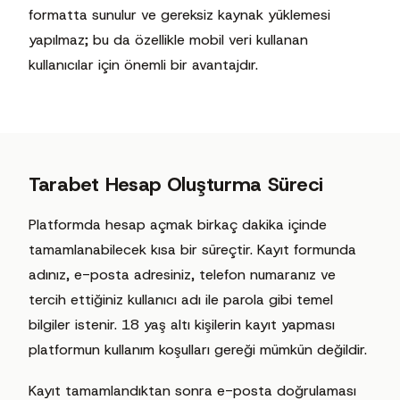
formatta sunulur ve gereksiz kaynak yüklemesi
yapılmaz; bu da özellikle mobil veri kullanan
kullanıcılar için önemli bir avantajdır.
Tarabet Hesap Oluşturma Süreci
Platformda hesap açmak birkaç dakika içinde
tamamlanabilecek kısa bir süreçtir. Kayıt formunda
adınız, e-posta adresiniz, telefon numaranız ve
tercih ettiğiniz kullanıcı adı ile parola gibi temel
bilgiler istenir. 18 yaş altı kişilerin kayıt yapması
platformun kullanım koşulları gereği mümkün değildir.
Kayıt tamamlandıktan sonra e-posta doğrulaması