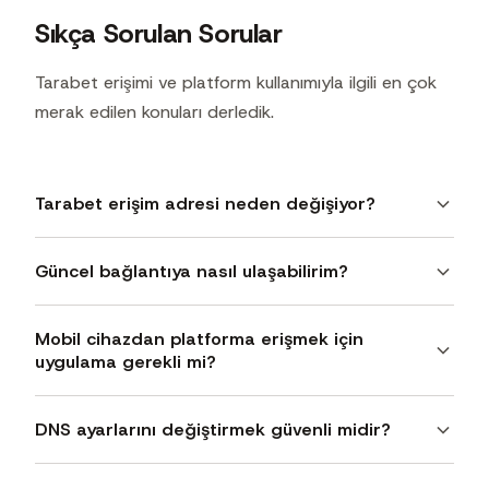
Sıkça Sorulan Sorular
Tarabet erişimi ve platform kullanımıyla ilgili en çok
merak edilen konuları derledik.
Tarabet erişim adresi neden değişiyor?
Teknik düzenlemeler nedeniyle platform belirli
Güncel bağlantıya nasıl ulaşabilirim?
aralıklarla yeni bir adrese geçiş yapar. Bu değişiklik
platformun içeriğini veya kullanıcı verilerini etkilemez;
Bu sayfadaki yönlendirme butonları güncelleme
yalnızca erişim bağlantısı güncellenir.
Mobil cihazdan platforma erişmek için
yapıldığında düzenlenir. Ek olarak Telegram üzerinden
uygulama gerekli mi?
bildirimleri takip ederek yeni adresin yayına alındığı
anda haberdar olabilirsiniz.
Ek yazılım yüklemenize gerek yoktur. Tarabet mobil
DNS ayarlarını değiştirmek güvenli midir?
tarayıcıda eksiksiz çalışır. İsterseniz tarayıcıdan ana
ekranınıza kısayol ekleyerek pratik bir kısayol deneyimi
Google DNS ve Cloudflare DNS milyonlarca kullanıcı