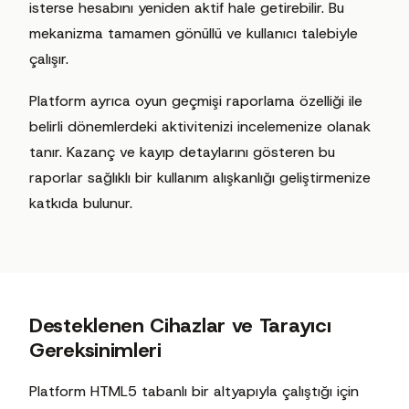
isterse hesabını yeniden aktif hale getirebilir. Bu
mekanizma tamamen gönüllü ve kullanıcı talebiyle
çalışır.
Platform ayrıca oyun geçmişi raporlama özelliği ile
belirli dönemlerdeki aktivitenizi incelemenize olanak
tanır. Kazanç ve kayıp detaylarını gösteren bu
raporlar sağlıklı bir kullanım alışkanlığı geliştirmenize
katkıda bulunur.
Desteklenen Cihazlar ve Tarayıcı
Gereksinimleri
Platform HTML5 tabanlı bir altyapıyla çalıştığı için