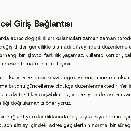
el Giriş Bağlantısı
rda adres değişiklikleri kullanıcıları zaman zaman teredd
değişiklikler genellikle alan adı düzeyindeki düzenlemel
hangi bir işlevsel farklılık yaşamaz. Kullanıcı verileri, bak
adrese otomatik olarak taşınır.
ısını kullanarak Hesabınıza doğrudan erişmeniz mümkünd
rme butonu güncelleme oldukça düzenlenmektedir. Yer i
cınızda tek tıkla ulaşabilirsiniz; ancak yine de zaman z
lliği doğrulamanızı öneriyoruz.
i bir bağlantıyı kullandıklarında boş sayfa veya zaman aşı
blo, son altı ay içindeki adres geçişlerinin normal bir süre