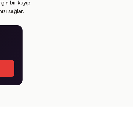
gin bir kayıp
zı sağlar.