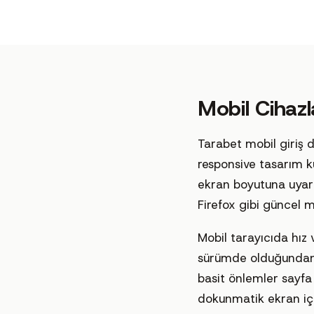
Mobil Cihazl
Tarabet mobil giriş d
responsive tasarım ku
ekran boyutuna uyarl
Firefox gibi güncel m
Mobil tarayıcıda hız v
sürümde olduğundan 
basit önlemler sayfa 
dokunmatik ekran içi