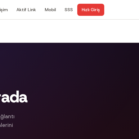
işim
Aktif Link
Mobil
SSS
Hızlı Giriş
rada
ğlantı
lerini