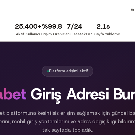
Er
25.400+
%99.8
7/24
2.1s
Aktif Kullanıcı
Erişim Oranı
Canlı Destek
Ort. Sayfa Yükleme
Platform erişimi aktif
abet
Giriş Adresi Bu
et platformuna kesintisiz erişim sağlamak için güncel ba
lerini, mobil giriş yöntemlerini ve adres değişikliği bildirim
tek sayfada topladık.