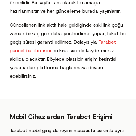
önemlidir. Bu sayfa tam olarak bu amaçla
hazırlanmıştır ve her güncelleme burada yayınlanır.
Güncellenen link aktif hale geldiğinde eski link çoğu
zaman birkaç gün daha yönlendirme yapar, fakat bu
geçiş süresi garanti edilmez. Dolayısıyla
Tarabet
güncel bağlantısını
en kısa sürede kaydetmeniz
akıllıca olacaktır. Böylece olası bir erişim kesintisi
yaşamadan platforma bağlanmaya devam
edebilirsiniz.
Mobil Cihazlardan Tarabet Erişimi
Tarabet mobil giriş deneyimi masaüstü sürümle aynı