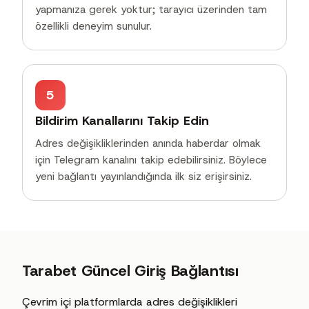
yapmanıza gerek yoktur; tarayıcı üzerinden tam
özellikli deneyim sunulur.
5
Bildirim Kanallarını Takip Edin
Adres değişikliklerinden anında haberdar olmak
için Telegram kanalını takip edebilirsiniz. Böylece
yeni bağlantı yayınlandığında ilk siz erişirsiniz.
Tarabet Güncel Giriş Bağlantısı
Çevrim içi platformlarda adres değişiklikleri