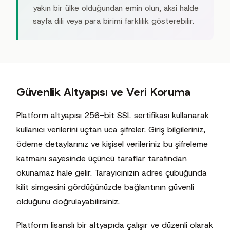
yakın bir ülke olduğundan emin olun, aksi halde
sayfa dili veya para birimi farklılık gösterebilir.
Güvenlik Altyapısı ve Veri Koruma
Platform altyapısı 256-bit SSL sertifikası kullanarak
kullanıcı verilerini uçtan uca şifreler. Giriş bilgileriniz,
ödeme detaylarınız ve kişisel verileriniz bu şifreleme
katmanı sayesinde üçüncü taraflar tarafından
okunamaz hale gelir. Tarayıcınızın adres çubuğunda
kilit simgesini gördüğünüzde bağlantının güvenli
olduğunu doğrulayabilirsiniz.
Platform lisanslı bir altyapıda çalışır ve düzenli olarak