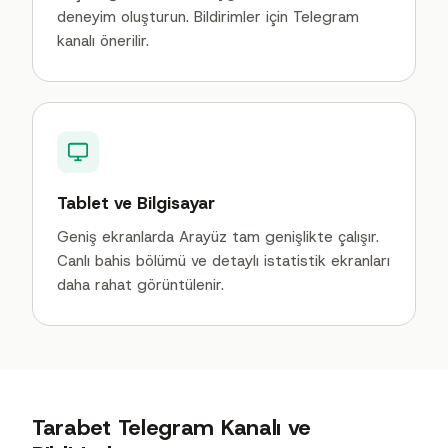
deneyim oluşturun. Bildirimler için Telegram
kanalı önerilir.
Tablet ve Bilgisayar
Geniş ekranlarda Arayüz tam genişlikte çalışır.
Canlı bahis bölümü ve detaylı istatistik ekranları
daha rahat görüntülenir.
Tarabet Telegram Kanalı ve