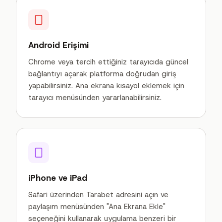
Android Erişimi
Chrome veya tercih ettiğiniz tarayıcıda güncel
bağlantıyı açarak platforma doğrudan giriş
yapabilirsiniz. Ana ekrana kısayol eklemek için
tarayıcı menüsünden yararlanabilirsiniz.
iPhone ve iPad
Safari üzerinden Tarabet adresini açın ve
paylaşım menüsünden "Ana Ekrana Ekle"
seçeneğini kullanarak uygulama benzeri bir