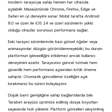
modern tarayıcıya sahip hemen her cihazda
açılabilir. Masaüstünde Chrome, Firefox, Edge ve
Safari en iyi deneyimi sunar. Mobil tarafta Android
8.0 ve üzeri ile iOS 14 ve üzeri sürümlerin yüklü
olduğu cihazlar sorunsuz performans sağlar.
Eski tarayıcı sürümlerinde bazı görsel öğeler veya
animasyonlar düzgün görüntülenmeyebilir; bu durum
platformun işlevselliğini etkilemez ancak kullanıcı
deneyimini azaltır. Tarayıcınızı güncel tutmak hem
güvenlik hem performans açısından kritik öneme
sahiptir. Otomatik güncelleme özelliğini açık
bırakmanız bu süreci kolaylaştırır.
Düşük bant genişliğine sahip bağlantılarda bile
Tarabet arayüzü optimize edilmiş dosya boyutları
sayesinde hızlı yüklenir. Platform görselleri sıkıştırılmış