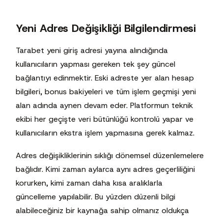
Yeni Adres Değişikliği Bilgilendirmesi
Tarabet yeni giriş adresi yayına alındığında
kullanıcıların yapması gereken tek şey güncel
bağlantıyı edinmektir. Eski adreste yer alan hesap
bilgileri, bonus bakiyeleri ve tüm işlem geçmişi yeni
alan adında aynen devam eder. Platformun teknik
ekibi her geçişte veri bütünlüğü kontrolü yapar ve
kullanıcıların ekstra işlem yapmasına gerek kalmaz.
Adres değişikliklerinin sıklığı dönemsel düzenlemelere
bağlıdır. Kimi zaman aylarca aynı adres geçerliliğini
korurken, kimi zaman daha kısa aralıklarla
güncelleme yapılabilir. Bu yüzden düzenli bilgi
alabileceğiniz bir kaynağa sahip olmanız oldukça