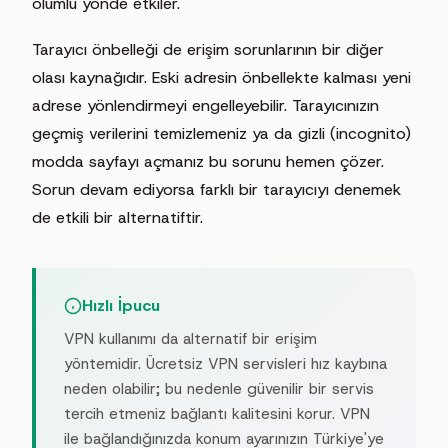
olumlu yönde etkiler.
Tarayıcı önbelleği de erişim sorunlarının bir diğer
olası kaynağıdır. Eski adresin önbellekte kalması yeni
adrese yönlendirmeyi engelleyebilir. Tarayıcınızın
geçmiş verilerini temizlemeniz ya da gizli (incognito)
modda sayfayı açmanız bu sorunu hemen çözer.
Sorun devam ediyorsa farklı bir tarayıcıyı denemek
de etkili bir alternatiftir.
Hızlı İpucu
VPN kullanımı da alternatif bir erişim
yöntemidir. Ücretsiz VPN servisleri hız kaybına
neden olabilir; bu nedenle güvenilir bir servis
tercih etmeniz bağlantı kalitesini korur. VPN
ile bağlandığınızda konum ayarınızın Türkiye'ye