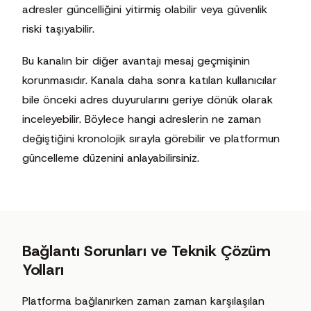
adresler güncelliğini yitirmiş olabilir veya güvenlik
riski taşıyabilir.
Bu kanalın bir diğer avantajı mesaj geçmişinin
korunmasıdır. Kanala daha sonra katılan kullanıcılar
bile önceki adres duyurularını geriye dönük olarak
inceleyebilir. Böylece hangi adreslerin ne zaman
değiştiğini kronolojik sırayla görebilir ve platformun
güncelleme düzenini anlayabilirsiniz.
Bağlantı Sorunları ve Teknik Çözüm
Yolları
Platforma bağlanırken zaman zaman karşılaşılan