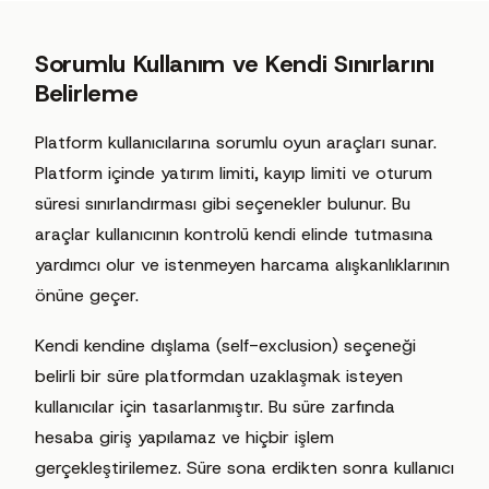
Sorumlu Kullanım ve Kendi Sınırlarını
Belirleme
Platform kullanıcılarına sorumlu oyun araçları sunar.
Platform içinde yatırım limiti, kayıp limiti ve oturum
süresi sınırlandırması gibi seçenekler bulunur. Bu
araçlar kullanıcının kontrolü kendi elinde tutmasına
yardımcı olur ve istenmeyen harcama alışkanlıklarının
önüne geçer.
Kendi kendine dışlama (self-exclusion) seçeneği
belirli bir süre platformdan uzaklaşmak isteyen
kullanıcılar için tasarlanmıştır. Bu süre zarfında
hesaba giriş yapılamaz ve hiçbir işlem
gerçekleştirilemez. Süre sona erdikten sonra kullanıcı