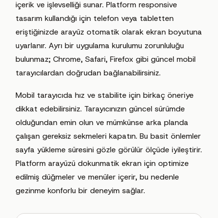
içerik ve işlevselliği sunar. Platform responsive
tasarım kullandığı için telefon veya tabletten
eriştiğinizde arayüz otomatik olarak ekran boyutuna
uyarlanır. Ayrı bir uygulama kurulumu zorunluluğu
bulunmaz; Chrome, Safari, Firefox gibi güncel mobil
tarayıcılardan doğrudan bağlanabilirsiniz.
Mobil tarayıcıda hız ve stabilite için birkaç öneriye
dikkat edebilirsiniz. Tarayıcınızın güncel sürümde
olduğundan emin olun ve mümkünse arka planda
çalışan gereksiz sekmeleri kapatın. Bu basit önlemler
sayfa yükleme süresini gözle görülür ölçüde iyileştirir.
Platform arayüzü dokunmatik ekran için optimize
edilmiş düğmeler ve menüler içerir, bu nedenle
gezinme konforlu bir deneyim sağlar.