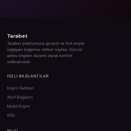
Tarabet
Tarabet platformuna güvenli ve hızlı erişim
sağlayan bağımsız rehber sayfası. Güncel
adres bilgileri düzenli olarak kontrol
edilmektedir.
HIZLI BAĞLANTILAR
Erişim Rehberi
Aktif Bağlantı
Mobil Erişim
SSS